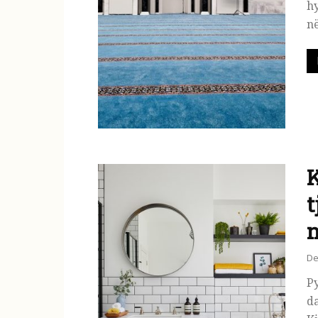
h
në
K
t
n
De
P
da