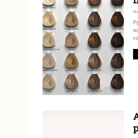
Ma
Py
mb
vë
A
p