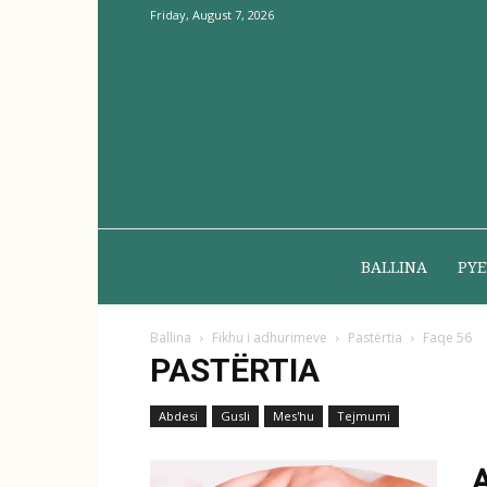
Friday, August 7, 2026
BALLINA
PYE
Ballina
Fikhu i adhurimeve
Pastërtia
Faqe 56
PASTËRTIA
Abdesi
Gusli
Mes'hu
Tejmumi
A