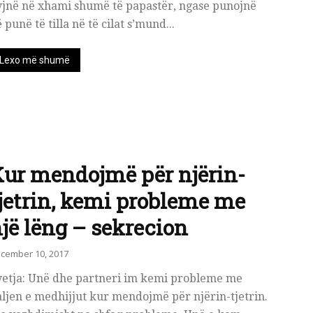
yjnë në xhami shumë të papastër, ngase punojnë
 punë të tilla në të cilat s’mund...
Lexo më shumë
ur mendojmë për njërin-
jetrin, kemi probleme me
jë lëng – sekrecion
cember 10, 2017
yetja: Unë dhe partneri im kemi probleme me
ljen e medhijjut kur mendojmë për njërin-tjetrin.