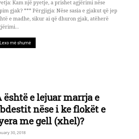
etja: Kam një pyetje, a prishet agjërimi nëse
pim gjak? *** Përgjigja: Nëse sasia e gjakut që jep
htë e madhe, sikur ai që dhuron gjak, atëherë
jërimi...
Lexo më shumë
 është e lejuar marrja e
bdestit nëse i ke flokët e
yera me gell (xhel)?
nuary 30, 2018