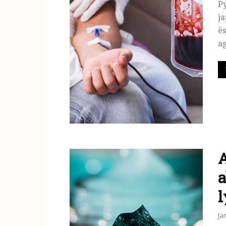
Py
ja
ës
ag
A
a
l
Ja