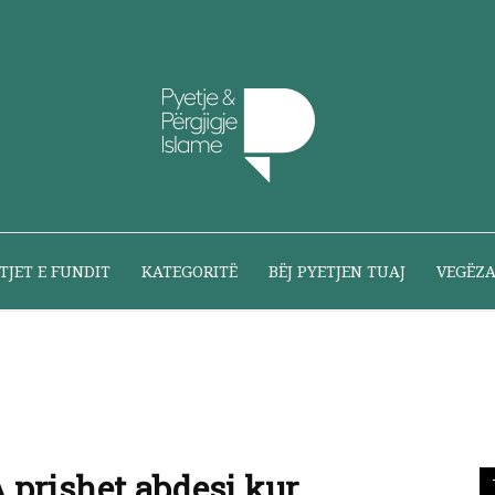
Pyetje
TJET E FUNDIT
KATEGORITË
BËJ PYETJEN TUAJ
VEGËZ
dhe
 prishet abdesi kur