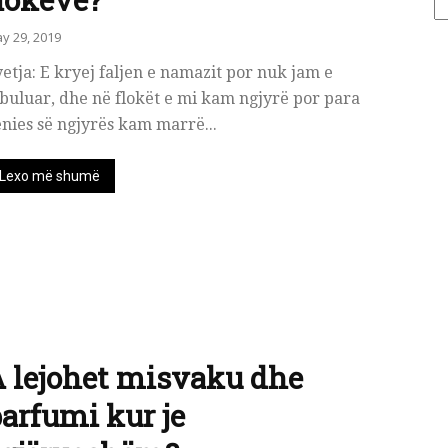
y 29, 2019
etja: E kryej faljen e namazit por nuk jam e
uluar, dhe në flokët e mi kam ngjyrë por para
nies së ngjyrës kam marrë...
Lexo më shumë
 lejohet misvaku dhe
arfumi kur je