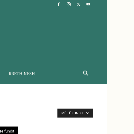
A
RRETH NESH
MË TË FUNDIT
Të fundit