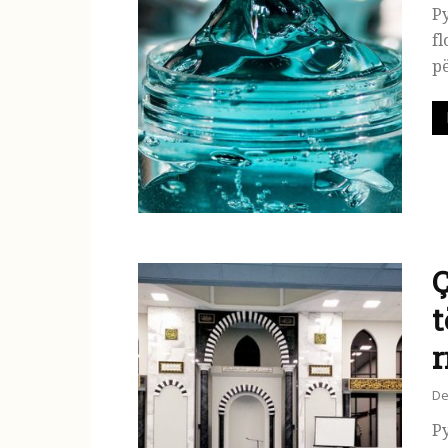
Py
fl
pë
Ç
t
r
De
Py