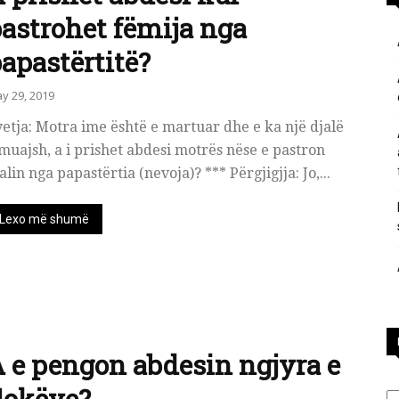
astrohet fëmija nga
përgjigje
apastërtitë?
y 29, 2019
etja: Motra ime është e martuar dhe e ka një djalë
muajsh, a i prishet abdesi motrës nëse e pastron
nga
alin nga papastërtia (nevoja)? *** Përgjigjja: Jo,...
Lexo më shumë
feja
 e pengon abdesin ngjyra e
islame
Ka
lokëve?