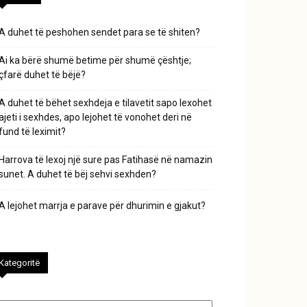
A duhet të peshohen sendet para se të shiten?
Ai ka bërë shumë betime për shumë çështje;
çfarë duhet të bëjë?
A duhet të bëhet sexhdeja e tilavetit sapo lexohet
ajeti i sexhdes, apo lejohet të vonohet deri në
fund të leximit?
Harrova të lexoj një sure pas Fatihasë në namazin
sunet. A duhet të bëj sehvi sexhden?
A lejohet marrja e parave për dhurimin e gjakut?
Kategoritë
tegoritë