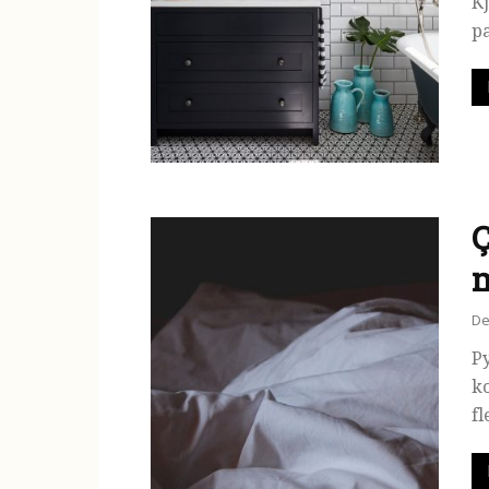
K
pa
Ç
De
Py
k
fl