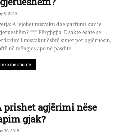
agjërueshëm?
y 9, 2019
etja: A lejohet misvaku dhe parfumi kur je
jërueshëm? *** Përgjigjja: E saktë është se
rdorimi i misvakut është sunet për agjëruesin,
ftë në mëngjes apo në pasdite....
Lexo më shumë
 prishet agjërimi nëse
apim gjak?
y 30, 2018