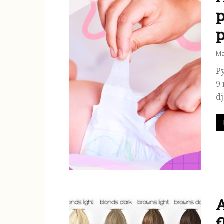
p
p
Ma
Py
9 
dj
A
f