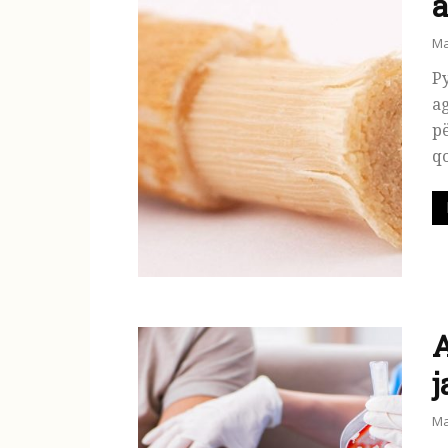
Ma
Py
ag
pë
qo
A
j
Ma