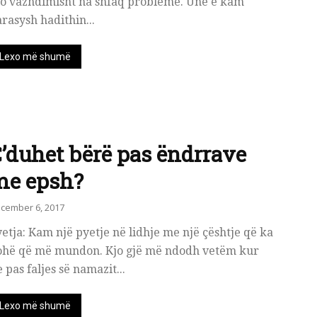
jo vazhdimisht na shfaq probleme. Unë e kam
rasysh hadithin...
Lexo më shumë
’duhet bërë pas ëndrrave
me epsh?
cember 6, 2017
etja: Kam një pyetje në lidhje me një çështje që ka
ohë që më mundon. Kjo gjë më ndodh vetëm kur
e pas faljes së namazit...
Lexo më shumë