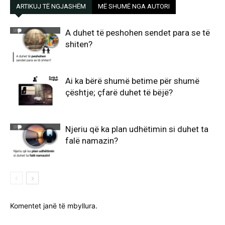
ARTIKUJ TË NGJASHËM
MË SHUMË NGA AUTORI
A duhet të peshohen sendet para se të
shiten?
Ai ka bërë shumë betime për shumë
çështje; çfarë duhet të bëjë?
Njeriu që ka plan udhëtimin si duhet ta
falë namazin?
Komentet janë të mbyllura.