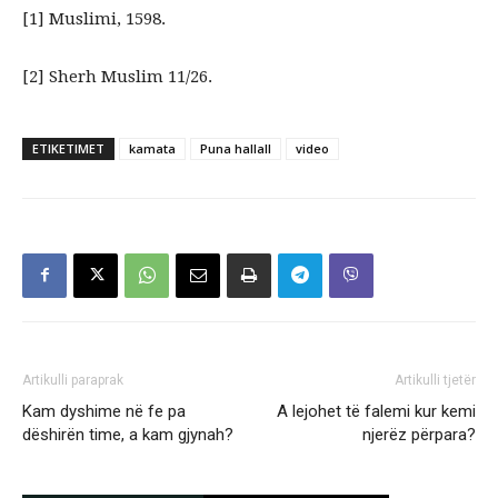
[1]
Muslimi, 1598.
[2]
Sherh Muslim 11/26.
ETIKETIMET
kamata
Puna hallall
video
Artikulli paraprak
Artikulli tjetër
Kam dyshime në fe pa
A lejohet të falemi kur kemi
dëshirën time, a kam gjynah?
njerëz përpara?