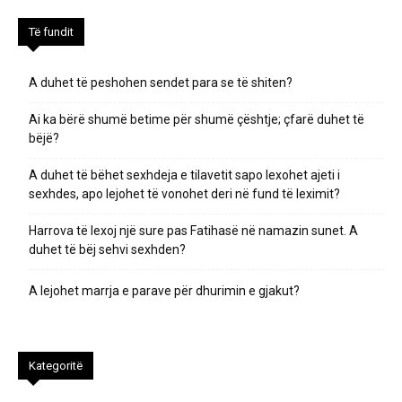
Të fundit
A duhet të peshohen sendet para se të shiten?
Ai ka bërë shumë betime për shumë çështje; çfarë duhet të
bëjë?
A duhet të bëhet sexhdeja e tilavetit sapo lexohet ajeti i
sexhdes, apo lejohet të vonohet deri në fund të leximit?
Harrova të lexoj një sure pas Fatihasë në namazin sunet. A
duhet të bëj sehvi sexhden?
A lejohet marrja e parave për dhurimin e gjakut?
Kategoritë