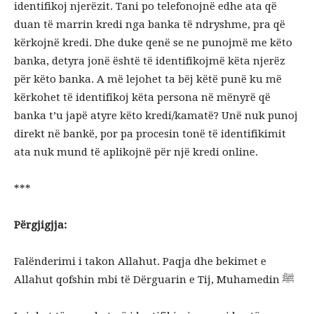
identifikoj njerëzit.
Tani po telefonojnë edhe ata që
duan të marrin kredi nga banka të ndryshme, pra që
kërkojnë kredi.
Dhe duke qenë se ne punojmë me këto
banka, detyra jonë është të identifikojmë këta njerëz
për këto banka.
A më lejohet ta bëj këtë punë ku më
kërkohet të identifikoj këta persona në mënyrë që
banka t’u japë atyre këto kredi/kamatë?
Unë nuk punoj
direkt në bankë, por pa procesin tonë të identifikimit
ata nuk mund të aplikojnë për një kredi online
.
***
Përgjigjja:
Falënderimi i takon Allahut. Paqja dhe bekimet e
Allahut qofshin mbi të Dërguarin e Tij, Muhamedin ﷺ