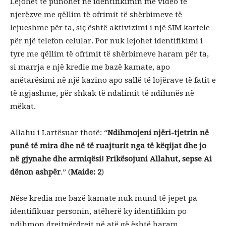
Lejohet të punohet në identifikimin me video të
njerëzve me qëllim të ofrimit të shërbimeve të
lejueshme për ta, siç është aktivizimi i një SIM kartele
për një telefon celular.
Por nuk lejohet identifikimi i
tyre me qëllim të ofrimit të shërbimeve haram për ta,
si marrja e një kredie me bazë kamate, apo
anëtarësimi në një kazino apo sallë të lojërave të fatit e
të ngjashme, për shkak të ndalimit të ndihmës në
mëkat.
Allahu i Lartësuar thotë: “
Ndihmojeni njëri-tjetrin në
punë të mira dhe në të ruajturit nga të këqijat dhe jo
në gjynahe dhe armiqësi! Frikësojuni Allahut, sepse Ai
dënon ashpër
.” (
Maide: 2
)
Nëse kredia me bazë kamate nuk mund të jepet pa
identifikuar personin, atëherë ky identifikim po
ndihmon drejtpërdrejt në atë që është haram.