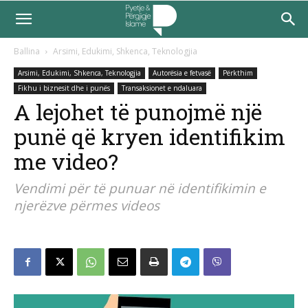
Ballina
Arsimi, Edukimi, Shkenca, Teknologjia
Arsimi, Edukimi, Shkenca, Teknologjia
Autorësia e fetvasë
Përkthim
Fikhu i biznesit dhe i punës
Transaksionet e ndaluara
A lejohet të punojmë një
punë që kryen identifikim
me video?
Vendimi për të punuar në identifikimin e
njerëzve përmes videos