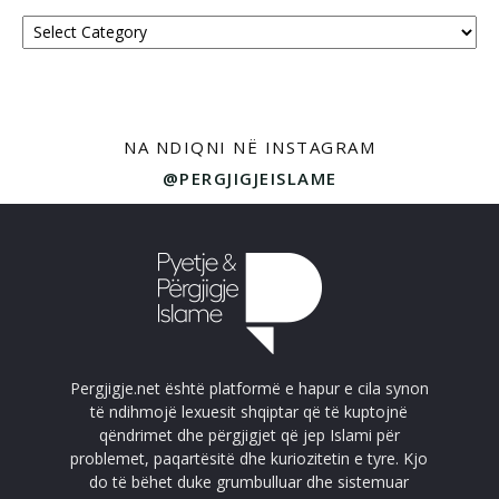
Kategoritë
NA NDIQNI NË INSTAGRAM
@PERGJIGJEISLAME
Pergjigje.net është platformë e hapur e cila synon
të ndihmojë lexuesit shqiptar që të kuptojnë
qëndrimet dhe përgjigjet që jep Islami për
problemet, paqartësitë dhe kuriozitetin e tyre. Kjo
do të bëhet duke grumbulluar dhe sistemuar