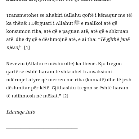
Transmetohet se Xhabiri (Allahu qoftë i kënaqur me të)
ka thënë: I Dërguari i Allahut ﷺ e mallkoi atë që
konsumon riba, atë që e paguan atë, atë që e shkruan
atë.
dhe dy që e dëshmojnë atë, e ai tha: “
Të gjithë janë
njësoj
”. [1]
Neveviu (Allahu e mëshiroftë) ka thënë: Kjo tregon
qartë se është haram të shkruhet transaksioni
ndërmjet atyre që merren me riba (kamatë) dhe të jesh
dëshmitar për këtë.
Gjithashtu tregon se është haram
të ndihmosh në mëkat.” [2]
Islamqa.info
———————————————-