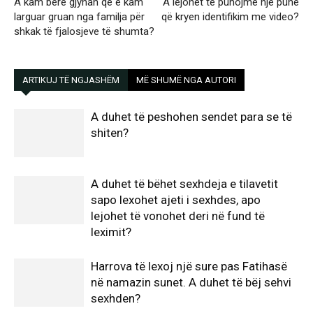
A kam bërë gjynah që e kam
A lejohet të punojmë një punë
larguar gruan nga familja për
që kryen identifikim me video?
shkak të fjalosjeve të shumta?
ARTIKUJ TË NGJASHËM
MË SHUMË NGA AUTORI
A duhet të peshohen sendet para se të
shiten?
A duhet të bëhet sexhdeja e tilavetit
sapo lexohet ajeti i sexhdes, apo
lejohet të vonohet deri në fund të
leximit?
Harrova të lexoj një sure pas Fatihasë
në namazin sunet. A duhet të bëj sehvi
sexhden?