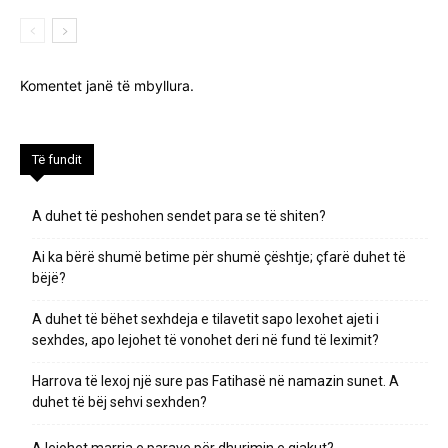
Komentet janë të mbyllura.
Të fundit
A duhet të peshohen sendet para se të shiten?
Ai ka bërë shumë betime për shumë çështje; çfarë duhet të
bëjë?
A duhet të bëhet sexhdeja e tilavetit sapo lexohet ajeti i
sexhdes, apo lejohet të vonohet deri në fund të leximit?
Harrova të lexoj një sure pas Fatihasë në namazin sunet. A
duhet të bëj sehvi sexhden?
A lejohet marrja e parave për dhurimin e gjakut?