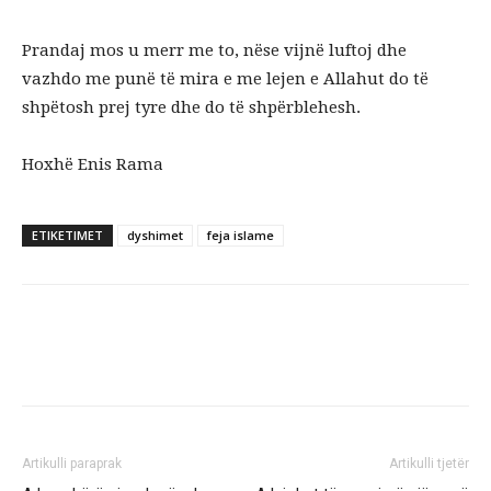
Prandaj mos u merr me to, nëse vijnë luftoj dhe
vazhdo me punë të mira e me lejen e Allahut do të
shpëtosh prej tyre dhe do të shpërblehesh.
Hoxhë Enis Rama
ETIKETIMET
dyshimet
feja islame
Artikulli paraprak
Artikulli tjetër