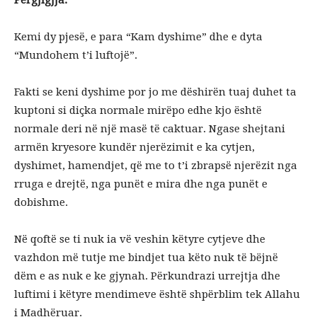
Kemi dy pjesë, e para “Kam dyshime” dhe e dyta
“Mundohem t’i luftojë”.
Fakti se keni dyshime por jo me dëshirën tuaj duhet ta
kuptoni si diçka normale mirëpo edhe kjo është
normale deri në një masë të caktuar. Ngase shejtani
armën kryesore kundër njerëzimit e ka cytjen,
dyshimet, hamendjet, që me to t’i zbrapsë njerëzit nga
rruga e drejtë, nga punët e mira dhe nga punët e
dobishme.
Në qoftë se ti nuk ia vë veshin këtyre cytjeve dhe
vazhdon më tutje me bindjet tua këto nuk të bëjnë
dëm e as nuk e ke gjynah. Përkundrazi urrejtja dhe
luftimi i këtyre mendimeve është shpërblim tek Allahu
i Madhëruar.