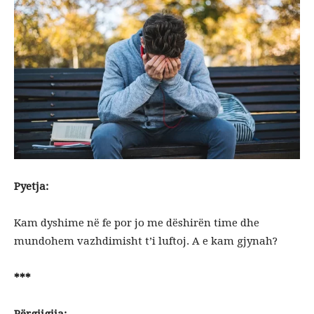
Pyetja:
Kam dyshime në fe por jo me dëshirën time dhe
mundohem vazhdimisht t’i luftoj. A e kam gjynah?
***
Përgjigjja: