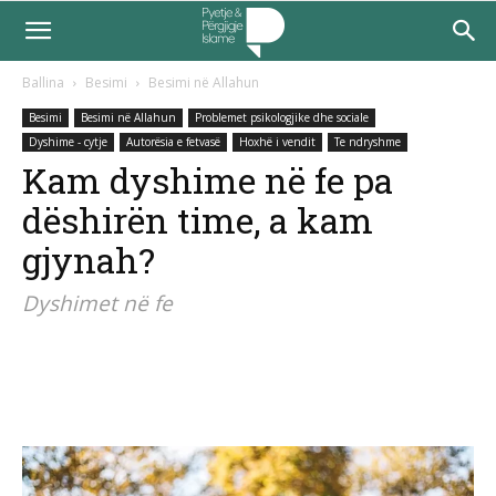
Ballina
Besimi
Besimi në Allahun
Besimi
Besimi në Allahun
Problemet psikologjike dhe sociale
Dyshime - cytje
Autorësia e fetvasë
Hoxhë i vendit
Te ndryshme
Kam dyshime në fe pa
dëshirën time, a kam
gjynah?
Dyshimet në fe