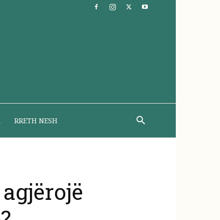
A
RRETH NESH
agjërojë
ë?