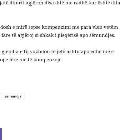
 gjatë dimrit agjëron disa ditë me radhë kur është dita
ndosh e mirë sepse kompenzimi me para vlen vetëm
fare të agjëroj si shkak i pleqërisë apo sëmundjes.
 gjendja e tij vazhdon të jetë ashtu apo edhe më e
roj e lëre më të kompenzojë.
semundja