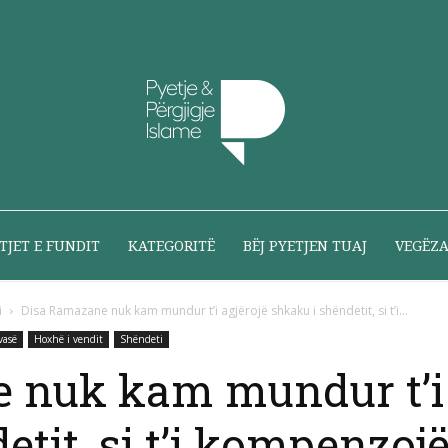
Pyetje
TJET E FUNDIT
KATEGORITË
BËJ PYETJEN TUAJ
VEGËZ
i
Disa Ramazane nuk kam mundur t’i agjërojë shkaku i shëndetit, si t’i...
vasë
Hoxhë i vendit
Shëndeti
dhe
 nuk kam mundur t’i 
tit, si t’i kompenzoj