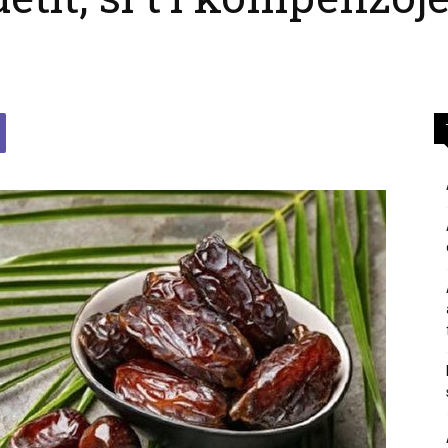
përgjigje
nga
feja
islame