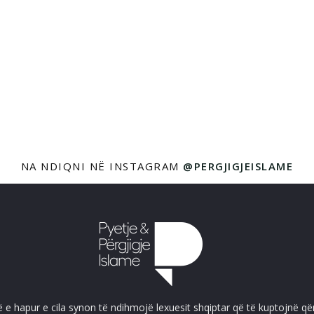
NA NDIQNI NË INSTAGRAM
@PERGJIGJEISLAME
ë e hapur e cila synon të ndihmojë lexuesit shqiptar që të kuptojnë që