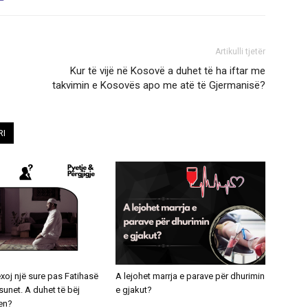
Artikulli tjetër
Kur të vijë në Kosovë a duhet të ha iftar me
takvimin e Kosovës apo me atë të Gjermanisë?
RI
exoj një sure pas Fatihasë
A lejohet marrja e parave për dhurimin
unet. A duhet të bëj
e gjakut?
en?