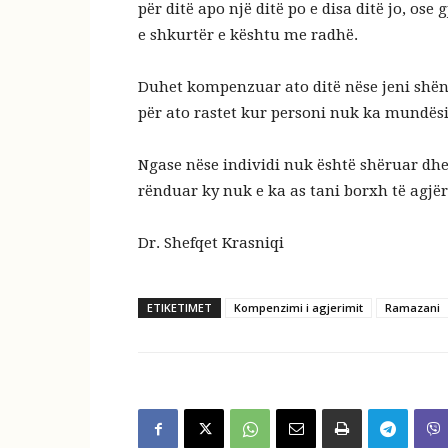
për ditë apo një ditë po e disa ditë jo, ose
e shkurtër e kështu me radhë.
Duhet kompenzuar ato ditë nëse jeni shë
për ato rastet kur personi nuk ka mundësi 
Ngase nëse individi nuk është shëruar dhe
rënduar ky nuk e ka as tani borxh të agjë
Dr. Shefqet Krasniqi
ETIKETIMET
Kompenzimi i agjerimit
Ramazani