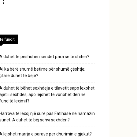
Të fundit
A duhet të peshohen sendet para se të shiten?
Ai ka bërë shumë betime për shumë çështje;
çfarë duhet të bëjë?
A duhet të bëhet sexhdeja e tilavetit sapo lexohet
ajeti i sexhdes, apo lejohet të vonohet deri në
fund të leximit?
Harrova të lexoj një sure pas Fatihasë në namazin
sunet. A duhet të bëj sehvi sexhden?
A lejohet marrja e parave për dhurimin e gjakut?