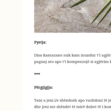
Pyetja:
Disa Ramazane nuk kam mundur t’i agjëroj
paguaj ato apo t’i kompenzojë si agjërim 
***
Përgjigjja:
Tani a jeni i/e shëndosh apo vazhdoni të j
dhe jeni me shëndet të mirë duhet të i kom