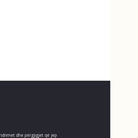
ndrimet dhe përgjigjet që jep