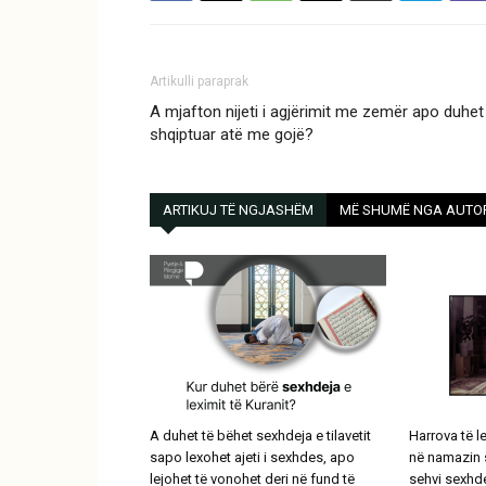
Artikulli paraprak
A mjafton nijeti i agjërimit me zemër apo duhet
shqiptuar atë me gojë?
ARTIKUJ TË NGJASHËM
MË SHUMË NGA AUTO
A duhet të bëhet sexhdeja e tilavetit
Harrova të l
sapo lexohet ajeti i sexhdes, apo
në namazin s
lejohet të vonohet deri në fund të
sehvi sexhd