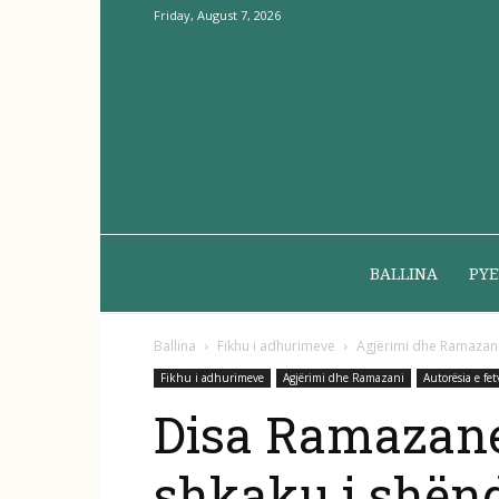
Friday, August 7, 2026
BALLINA
PYE
Ballina
Fikhu i adhurimeve
Agjërimi dhe Ramazan
Fikhu i adhurimeve
Agjërimi dhe Ramazani
Autorësia e fet
Disa Ramazane
shkaku i shënde