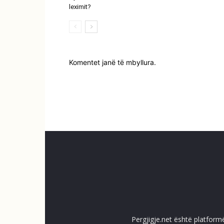
leximit?
Komentet janë të mbyllura.
Pergjigje.net është platform