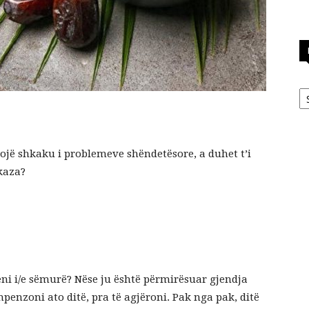
Ka
ë shkaku i problemeve shëndetësore, a duhet t’i
kaza?
eni i/e sëmurë? Nëse ju është përmirësuar gjendja
penzoni ato ditë, pra të agjëroni. Pak nga pak, ditë