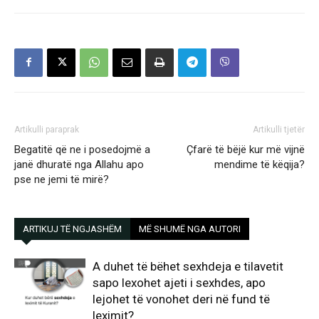
Artikulli paraprak
Artikulli tjetër
Begatitë që ne i posedojmë a
Çfarë të bëjë kur më vijnë
janë dhuratë nga Allahu apo
mendime të këqija?
pse ne jemi të mirë?
ARTIKUJ TË NGJASHËM
MË SHUMË NGA AUTORI
A duhet të bëhet sexhdeja e tilavetit
sapo lexohet ajeti i sexhdes, apo
lejohet të vonohet deri në fund të
leximit?