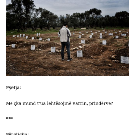
Pyetja:
Me çka mund t’ua lehtësojmë varrin, prindërve?
***
Përgjigjja: