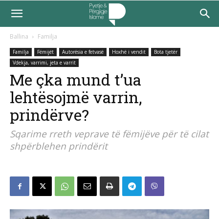
Ballina
Familja
Familja
Fëmijët
Autorësia e fetvasë
Hoxhë i vendit
Bota tjetër
Vdekja, varrimi, jeta e varrit
Me çka mund t’ua
lehtësojmë varrin,
prindërve?
Sqarime rreth veprave të fëmijëve për të cilat
shpërblehen prindërit