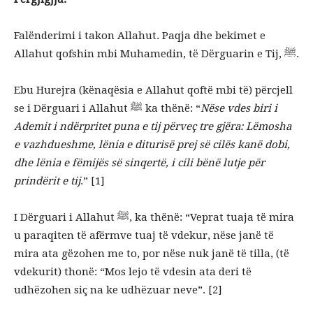
Falënderimi i takon Allahut. Paqja dhe bekimet e
Allahut qofshin mbi Muhamedin, të Dërguarin e Tij, ﷺ.
Ebu Hurejra (kënaqësia e Allahut qoftë mbi të) përcjell
se i Dërguari i Allahut ﷺ ka thënë: “
Nëse vdes biri i
Ademit i ndërpritet puna e tij përveç tre gjëra: Lëmosha
e vazhdueshme, lënia e diturisë prej së cilës kanë dobi,
dhe lënia e fëmijës së sinqertë, i cili bënë lutje për
prindërit e tij
.” [1]
I Dërguari i Allahut ﷺ, ka thënë: “Veprat tuaja të mira
u paraqiten të afërmve tuaj të vdekur, nëse janë të
mira ata gëzohen me to, por nëse nuk janë të tilla, (të
vdekurit) thonë: “Mos lejo të vdesin ata deri të
udhëzohen siç na ke udhëzuar neve”. [2]