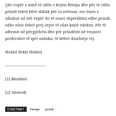
Çdo vepër e mirë të cilën e kryen fëmija dhe për të cilën
prindi është bërë shkak për ta mësuar, me lejen e
Allahut në atë vepër do të marr shpërblimi edhe prindi,
edhe nëse është prej atyre të cilat kanë vdekur. Për të
afërmit në përgjithësi dhe për prindërit në veçanti
preferohet të ipet sadaka, të bëhet dua/lutje etj.
Hoxhë Bekir Halimi
——————————–
[1] Muslimi
[2] Ahmedi
ETIKETIMET
Femija
prindi