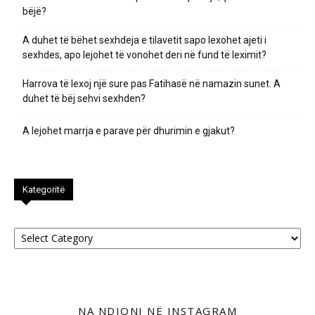
bëjë?
A duhet të bëhet sexhdeja e tilavetit sapo lexohet ajeti i
sexhdes, apo lejohet të vonohet deri në fund të leximit?
Harrova të lexoj një sure pas Fatihasë në namazin sunet. A
duhet të bëj sehvi sexhden?
A lejohet marrja e parave për dhurimin e gjakut?
Kategoritë
Kategoritë
NA NDIQNI NË INSTAGRAM