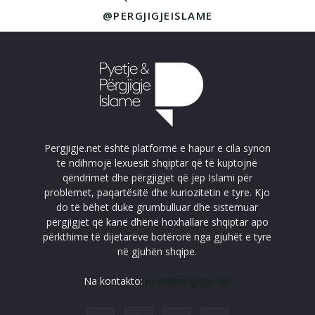
@PERGJIGJEISLAME
Pergjigje.net është platformë e hapur e cila synon
të ndihmojë lexuesit shqiptar që të kuptojnë
qëndrimet dhe përgjigjet që jep Islami për
problemet, paqartësitë dhe kuriozitetin e tyre. Kjo
do të bëhet duke grumbulluar dhe sistemuar
përgjigjet që kanë dhënë hoxhallarë shqiptar apo
përkthime të dijetarëve botërorë nga gjuhët e tyre
në gjuhën shqipe.
Na kontakto:
pyet@pergjigje.net