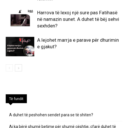
Harrova të lexoj një sure pas Fatihasë
në namazin sunet. A duhet të bëj sehvi
sexhden?
A lejohet marrja e parave për dhurimin
e gjakut?
Të fundit
A duhet të peshohen sendet para se të shiten?
Ai ka bërë shumë betime për shumë çështje; çfarë duhet të