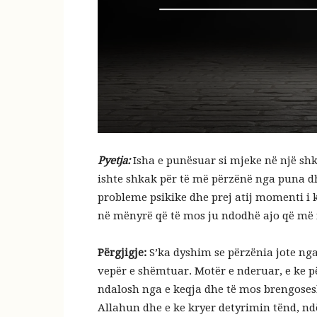
Pyetja:
Isha e punësuar si mjeke në një shk
ishte shkak për të më përzënë nga puna d
probleme psikike dhe prej atij momenti i k
në mënyrë që të mos ju ndodhë ajo që m
Përgjigje:
S’ka dyshim se përzënia jote nga
vepër e shëmtuar. Motër e nderuar, e ke p
ndalosh nga e keqja dhe të mos brengosesh
Allahun dhe e ke kryer detyrimin tënd, ndë