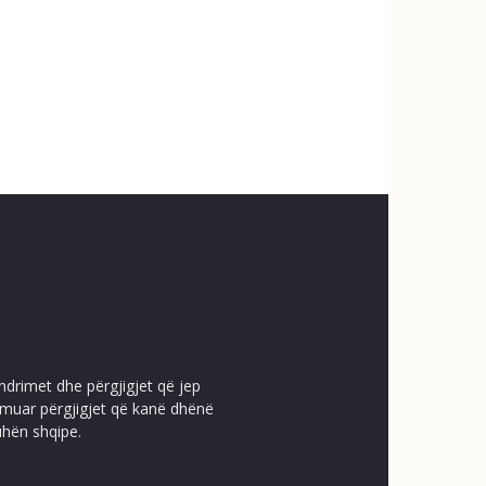
ndrimet dhe përgjigjet që jep
temuar përgjigjet që kanë dhënë
uhën shqipe.