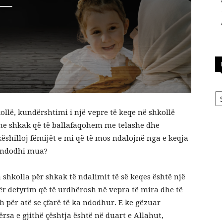
Ka
ollë, kundërshtimi i një vepre të keqe në shkollë
he shkak që të ballafaqohem me telashe dhe
ëshilloj fëmijët e mi që të mos ndalojnë nga e keqja
ë ndodhi mua?
 shkolla për shkak të ndalimit të së keqes është një
ër detyrim që të urdhërosh në vepra të mira dhe të
 për atë se çfarë të ka ndodhur. E ke gëzuar
rsa e gjithë çështja është në duart e Allahut,