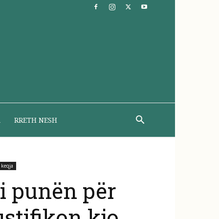
A
RRETH NESH
 keqja
i punën për
ustifikon kjo