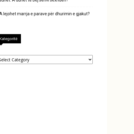
sunet. A duhet të bëj sehvi sexhden?
A lejohet marrja e parave për dhurimin e gjakut?
Kategoritë
tegoritë