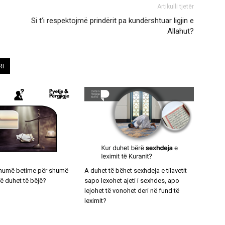
Artikulli tjetër
Si t’i respektojmë prindërit pa kundërshtuar ligjin e
Allahut?
RI
shumë betime për shumë
A duhet të bëhet sexhdeja e tilavetit
rë duhet të bëjë?
sapo lexohet ajeti i sexhdes, apo
lejohet të vonohet deri në fund të
leximit?