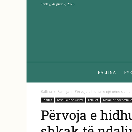
Friday, August 7, 2026
BALLINA
PYE
Ballina
Familja
Përvoja e hidhur e një nëne që hu
Familja
Këshilla dhe Urtësi
Fëmijët
Morali prindër-fëmijë
Përvoja e hidh
shkak të ndalim