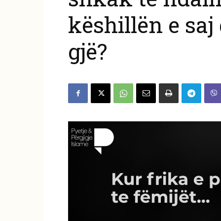
këshillën e saj
gjë?