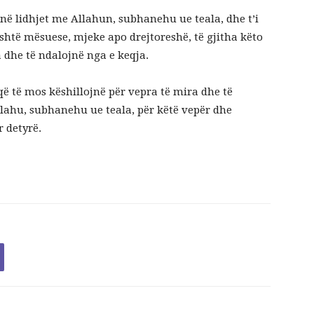
në lidhjet me Allahun, subhanehu ue teala, dhe t’i
shtë mësuese, mjeke apo drejtoreshë, të gjitha këto
 dhe të ndalojnë nga e keqja.
 që të mos këshillojnë për vepra të mira dhe të
lahu, subhanehu ue teala, për këtë vepër dhe
r detyrë.