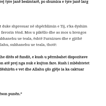
rej tyre janë besimtarë, po shumica e tyre janë larg
ut duke shpresuar në shpërblimin e Tij, s’ka dyshim
ë favorin tënd. Mos u pikëllo dhe as mos u brengos
subhanehu ue teala, është Furnizues dhe e gjithë
Allahu, subhanehu ue teala, thotë:
dhe ditës së fundit, e kush u përmbahet dispozitave
zon atë prej nga nuk e kujton fare. Kush i mbështetet
 dëshirën e vet dhe Allahu çdo gjëje ia ka caktuar
htëson punën.”