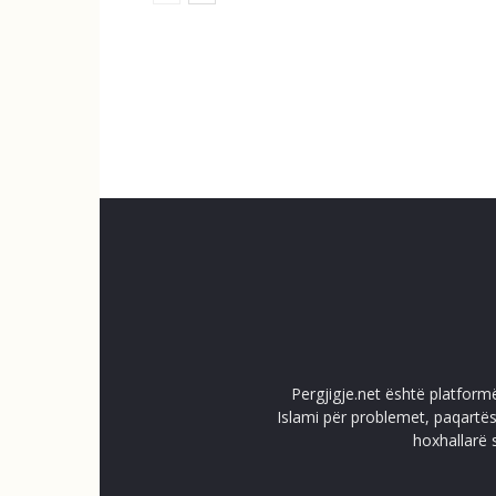
Pergjigje.net është platform
Islami për problemet, paqartës
hoxhallarë 