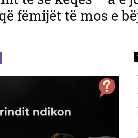
 që fëmijët të mos e bë
përgjigje
nga
feja
islame