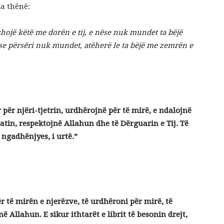
ka thënë:
shojë këtë me dorën e tij, e nëse nuk mundet ta bëjë
nëse përsëri nuk mundet, atëherë le ta bëjë me zemrën e
për njëri-tjetrin, urdhërojnë për të mirë, e ndalojnë
atin, respektojnë Allahun dhe të Dërguarin e Tij. Të
 ngadhënjyes, i urtë.”
r të mirën e njerëzve, të urdhëroni për mirë, të
ë Allahun. E sikur ithtarët e librit të besonin drejt,