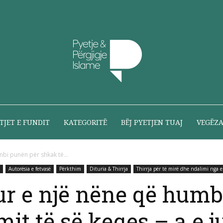
Pyetje
TJET E FUNDIT
KATEGORITË
BËJ PYETJEN TUAJ
VEGËZ
mbi punën për shkak të...
Autorësia e fetvasë
Përkthim
Dituria & Thirrja
Thirrja për të mirë dhe ndalimi nga e
dhe
ur e një nëne që humb
it të së keqes – a e j