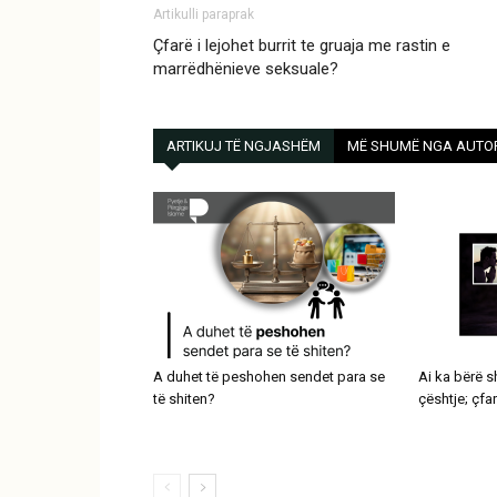
Artikulli paraprak
Çfarë i lejohet burrit te gruaja me rastin e
marrëdhënieve seksuale?
ARTIKUJ TË NGJASHËM
MË SHUMË NGA AUTO
A duhet të peshohen sendet para se
Ai ka bërë 
të shiten?
çështje; çfa