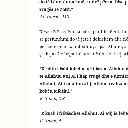
do të ishte shumë më e mirë për ta. Disa p
rrugës së Zotit.”
Ali Imran, 110
Nëse këtë vepër e ke bërë për hir të Allah
se përfundimi do të jetë i dobishëm dhe n
për këtë që të ka ndodhur, sepse Allahu, 
çështja dhe begatitë janë në dorën e Tij. 
“Kështu këshillohet ai që i beson Allahut 
të Allahut, atij Ai i hap rrugë dhe e furni
Allahut, Ai i mjafton atij. Allahu realizon
kohën (afatin).”
Et-Talak, 2-3
“E kush i frikësohet Allahut, Ai atij ia le
Et-Talak, 4