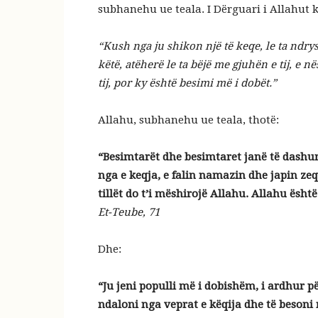
subhanehu ue teala. I Dërguari i Allahut 
“Kush nga ju shikon një të keqe, le ta ndry
këtë, atëherë le ta bëjë me gjuhën e tij, e 
tij, por ky është besimi më i dobët.”
Allahu, subhanehu ue teala, thotë:
“Besimtarët dhe besimtaret janë të dashur 
nga e keqja, e falin namazin dhe japin zeq
tillët do t’i mëshirojë Allahu. Allahu është
Et-Teube, 71
Dhe:
“Ju jeni populli më i dobishëm, i ardhur pë
ndaloni nga veprat e këqija dhe të besoni n