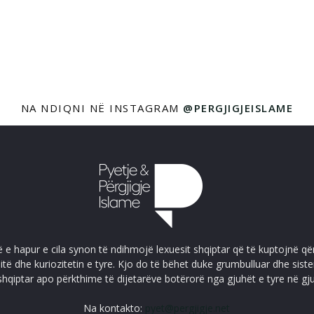
NA NDIQNI NË INSTAGRAM
@PERGJIGJEISLAME
ë e hapur e cila synon të ndihmojë lexuesit shqiptar që të kuptojnë që
itë dhe kuriozitetin e tyre. Kjo do të bëhet duke grumbulluar dhe sis
shqiptar apo përkthime të dijetarëve botërorë nga gjuhët e tyre në gj
Na kontakto:
pyet@pergjigje.net