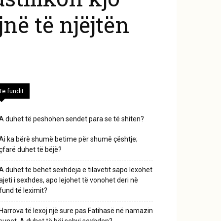
jnë të njëjtën
Të fundit
A duhet të peshohen sendet para se të shiten?
Ai ka bërë shumë betime për shumë çështje;
çfarë duhet të bëjë?
A duhet të bëhet sexhdeja e tilavetit sapo lexohet
ajeti i sexhdes, apo lejohet të vonohet deri në
fund të leximit?
Harrova të lexoj një sure pas Fatihasë në namazin