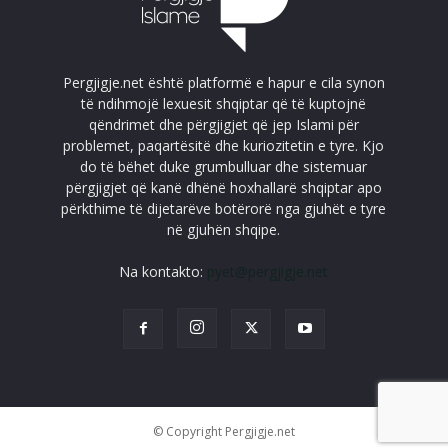
Pergjigje.net është platformë e hapur e cila synon
të ndihmojë lexuesit shqiptar që të kuptojnë
qëndrimet dhe përgjigjet që jep Islami për
problemet, paqartësitë dhe kuriozitetin e tyre. Kjo
do të bëhet duke grumbulluar dhe sistemuar
përgjigjet që kanë dhënë hoxhallarë shqiptar apo
përkthime të dijetarëve botërorë nga gjuhët e tyre
në gjuhën shqipe.
Na kontakto:
pyet@pergjigje.net
© Copyright Pergjigje.net