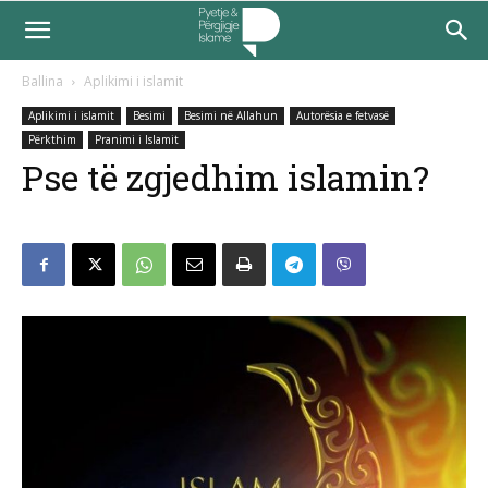
Ballina
Aplikimi i islamit
Aplikimi i islamit
Besimi
Besimi në Allahun
Autorësia e fetvasë
Përkthim
Pranimi i Islamit
Pse të zgjedhim islamin?