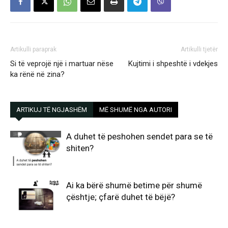
Artikulli paraprak
Artikulli tjetër
Si të veprojë një i martuar nëse
Kujtimi i shpeshtë i vdekjes
ka rënë në zina?
ARTIKUJ TË NGJASHËM
MË SHUMË NGA AUTORI
A duhet të peshohen sendet para se të
shiten?
Ai ka bërë shumë betime për shumë
çështje; çfarë duhet të bëjë?