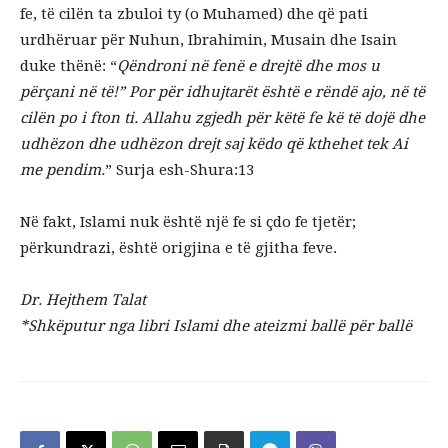
fe, të cilën ta zbuloi ty (o Muhamed) dhe që pati
urdhëruar për Nuhun, Ibrahimin, Musain dhe Isain
duke thënë: “
Qëndroni në fenë e drejtë dhe mos u
përçani në të!”
Por për idhujtarët është e rëndë ajo, në të
cilën po i fton ti. Allahu zgjedh për këtë fe kë të dojë dhe
udhëzon dhe udhëzon drejt saj këdo që kthehet tek Ai
me pendim.
” Surja esh-Shura:13
Në fakt, Islami nuk është një fe si çdo fe tjetër;
përkundrazi, është origjina e të gjitha feve.
Dr. Hejthem Talat
*Shkëputur nga libri Islami dhe ateizmi ballë për ballë