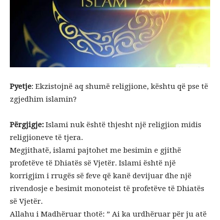
Pyetje
: Ekzistojnë aq shumë religjione, kështu që pse të
zgjedhim islamin?
Përgjigje:
Islami nuk është thjesht një religjion midis
religjioneve të tjera.
Megjithatë, islami pajtohet me besimin e gjithë
profetëve të Dhiatës së Vjetër. Islami është një
korrigjim i rrugës së feve që kanë devijuar dhe një
rivendosje e besimit monoteist të profetëve të Dhiatës
së Vjetër.
Allahu i Madhëruar thotë: ” Ai ka urdhëruar për ju atë