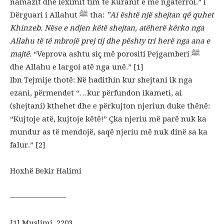
namazit dhe leximit tim të Kuranit e më ngatërroi.” I
Dërguari i Allahut ﷺ tha:
”Ai është një shejtan që quhet
Khinzeb. Nëse e ndjen këtë shejtan, atëherë kërko nga
Allahu të të mbrojë prej tij dhe pështy tri herë nga ana e
majtë.
“Veprova ashtu siç më porositi Pejgamberi ﷺ
dhe Allahu e largoi atë nga unë.” [1]
Ibn Tejmije thotë: Në hadithin kur shejtani ik nga
ezani, përmendet “…kur përfundon ikameti, ai
(shejtani) kthehet dhe e përkujton njeriun duke thënë:
“Kujtoje atë, kujtoje këtë!” Çka njeriu më parë nuk ka
mundur as të mendojë, saqë njeriu më nuk dinë sa ka
falur.” [2]
Hoxhë Bekir Halimi
———————–
[1] Muslimi, 2203