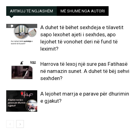
ARTIKUJ TË NGJASHËM
MË SHUMË NGA AUTORI
A duhet të bëhet sexhdeja e tilavetit
sapo lexohet ajeti i sexhdes, apo
lejohet të vonohet deri në fund të
leximit?
Harrova të lexoj një sure pas Fatihasë
në namazin sunet. A duhet të bëj sehvi
sexhden?
A lejohet marrja e parave për dhurimin
e gjakut?