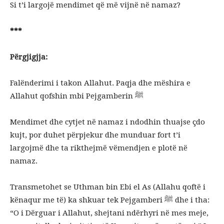
Si t’i largojë mendimet që më vijnë në namaz?
***
Përgjigjja:
Falënderimi i takon Allahut. Paqja dhe mëshira e
Allahut qofshin mbi Pejgamberin ﷺ
Mendimet dhe cytjet në namaz i ndodhin thuajse çdo
kujt, por duhet përpjekur dhe munduar fort t’i
largojmë dhe ta rikthejmë vëmendjen e plotë në
namaz.
Transmetohet se Uthman bin Ebi el As (Allahu qoftë i
kënaqur me të) ka shkuar tek Pejgamberi ﷺ dhe i tha:
“O i Dërguar i Allahut, shejtani ndërhyri në mes meje,