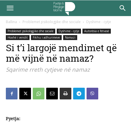
Ballina
Problemet psikologjike dhe sociale
Dyshime - cytje
Problemet psikologjike dhe sociale
Dyshime - cytje
Autorësia e fetvasë
Hoxhë i vendit
Fikhu i adhurimeve
Namazi
Si t’i largojë mendimet që
më vijnë në namaz?
Sqarime rreth cytjeve në namaz
Pyetja: