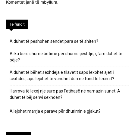
Komentet janë të mbyllura.
Të fundit
A duhet të peshohen sendet para se të shiten?
Ai ka bërë shumë betime për shumë çështje; çfarë duhet të
bëjë?
A duhet të bëhet sexhdeja e tilavetit sapo lexohet ajeti i
sexhdes, apo lejohet të vonohet deri në fund të leximit?
Harrova të lexoj një sure pas Fatihasë në namazin sunet. A
duhet të bëj sehvi sexhden?
A lejohet marrja e parave për dhurimin e gjakut?