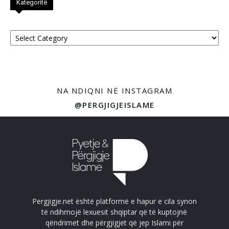
Kategoritë
Kategoritë
NA NDIQNI NË INSTAGRAM
@PERGJIGJEISLAME
Pergjigje.net është platformë e hapur e cila synon
të ndihmojë lexuesit shqiptar që të kuptojnë
qëndrimet dhe përgjigjet që jep Islami për