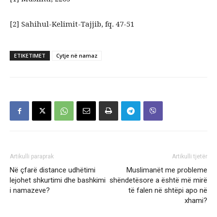
[2]
Sahihul-Kelimit-Tajjib, fq. 47-51
ETIKETIMET
Cytje në namaz
Artikulli paraprak
Artikulli tjetër
Në çfarë distance udhëtimi
Muslimanët me probleme
lejohet shkurtimi dhe bashkimi
shëndetësore a është më mirë
i namazeve?
të falen në shtëpi apo në
xhami?