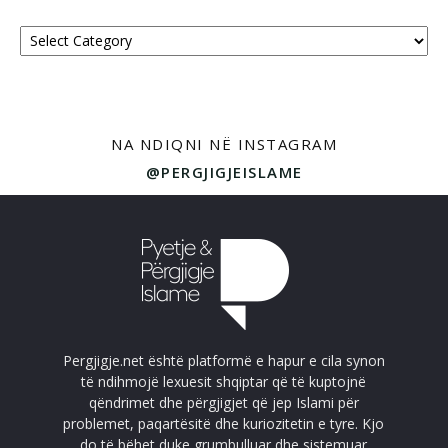
Kategoritë
NA NDIQNI NË INSTAGRAM
@PERGJIGJEISLAME
Pergjigje.net është platformë e hapur e cila synon
të ndihmojë lexuesit shqiptar që të kuptojnë
qëndrimet dhe përgjigjet që jep Islami për
problemet, paqartësitë dhe kuriozitetin e tyre. Kjo
do të bëhet duke grumbulluar dhe sistemuar