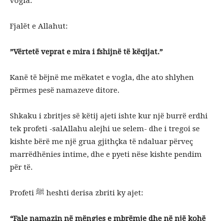
vogla.
Fjalët e Allahut:
”Vërtetë veprat e mira i fshijnë të këqijat.”
Kanë të bëjnë me mëkatet e vogla, dhe ato shlyhen
përmes pesë namazeve ditore.
Shkaku i zbritjes së këtij ajeti ishte kur një burrë erdhi
tek profeti -salAllahu alejhi ue selem- dhe i tregoi se
kishte bërë me një grua gjithçka të ndaluar përveç
marrëdhënies intime, dhe e pyeti nëse kishte pendim
për të.
Profeti ﷺ heshti derisa zbriti ky ajet:
“Fale namazin në mëngjes e mbrëmje dhe në një kohë