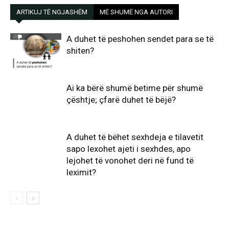
ARTIKUJ TË NGJASHËM
MË SHUMË NGA AUTORI
A duhet të peshohen sendet para se të
shiten?
Ai ka bërë shumë betime për shumë
çështje; çfarë duhet të bëjë?
A duhet të bëhet sexhdeja e tilavetit
sapo lexohet ajeti i sexhdes, apo
lejohet të vonohet deri në fund të
leximit?