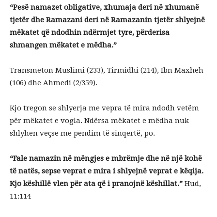
“
Pesë namazet obligative, xhumaja deri në xhumanë
tjetër dhe Ramazani deri në Ramazanin tjetër shlyejnë
mëkatet që ndodhin ndërmjet tyre, përderisa
shmangen mëkatet e mëdha.”
Transmeton Muslimi (233), Tirmidhi (214), Ibn Maxheh
(106) dhe Ahmedi (2/359).
Kjo tregon se shlyerja me vepra të mira ndodh vetëm
për mëkatet e vogla. Ndërsa mëkatet e mëdha nuk
shlyhen veçse me pendim të sinqertë, po.
“Fale namazin në mëngjes e mbrëmje dhe në një kohë
të natës, sepse veprat e mira i shlyejnë veprat e këqija.
Kjo këshillë vlen për ata që i pranojnë këshillat.”
Hud,
11:114