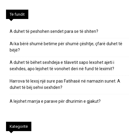
Të fundit
A duhet të peshohen sendet para se të shiten?
Ai ka bërë shumë betime për shumë çështje; çfarë duhet të
bëjë?
A duhet të bëhet sexhdeja e tilavetit sapo lexohet ajeti i
sexhdes, apo lejohet të vonohet deri në fund të leximit?
Harrova të lexoj një sure pas Fatihasë në namazin sunet. A
duhet të bëj sehvi sexhden?
A lejohet marrja e parave për dhurimin e gjakut?
Kategoritë