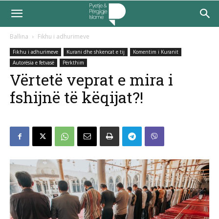
Ballina
Fikhu i adhurimeve
Fikhu i adhurimeve
Kurani dhe shkencat e tij
Komentim i Kuranit
Autorësia e fetvasë
Përkthim
Vërtetë veprat e mira i
fshijnë të këqijat?!