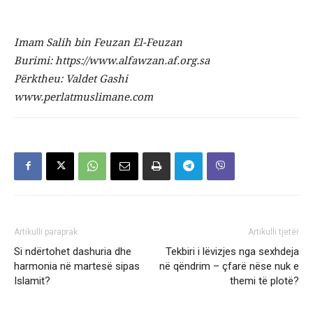
Imam Salih bin Feuzan El-Feuzan
Burimi: https://www.alfawzan.af.org.sa
Përktheu: Valdet Gashi
www.perlatmuslimane.com
Artikulli paraprak
Artikulli tjetër
Si ndërtohet dashuria dhe
Tekbiri i lëvizjes nga sexhdeja
harmonia në martesë sipas
në qëndrim – çfarë nëse nuk e
Islamit?
themi të plotë?