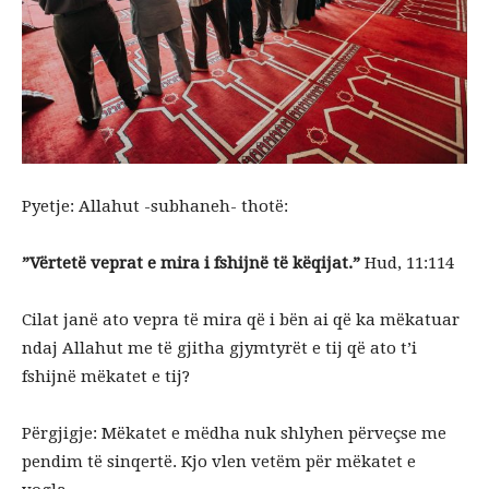
Pyetje: Allahut -subhaneh- thotë:
”Vërtetë veprat e mira i fshijnë të këqijat.”
Hud, 11:114
Cilat janë ato vepra të mira që i bën ai që ka mëkatuar
ndaj Allahut me të gjitha gjymtyrët e tij që ato t’i
fshijnë mëkatet e tij?
Përgjigje: Mëkatet e mëdha nuk shlyhen përveçse me
pendim të sinqertë. Kjo vlen vetëm për mëkatet e