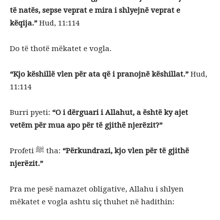
të natës, sepse veprat e mira i shlyejnë veprat e
këqija.”
Hud, 11:114
Do të thotë mëkatet e vogla.
“Kjo këshillë vlen për ata që i pranojnë këshillat.”
Hud,
11:114
Burri pyeti:
“O i dërguari i Allahut, a është ky ajet
vetëm për mua apo për të gjithë njerëzit?”
Profeti ﷺ tha:
“Përkundrazi, kjo vlen për të gjithë
njerëzit.”
Pra me pesë namazet obligative, Allahu i shlyen
mëkatet e vogla ashtu siç thuhet në hadithin: