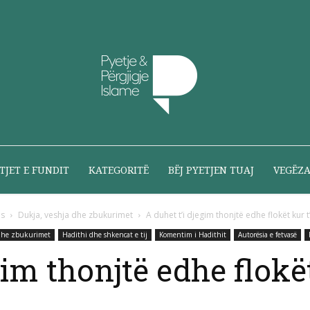
Pyetje
TJET E FUNDIT
KATEGORITË
BËJ PYETJEN TUAJ
VEGËZ
ës
Dukja, veshja dhe zbukurimet
A duhet t’i djegim thonjtë edhe flokët kur t
 dhe zbukurimet
Hadithi dhe shkencat e tij
Komentim i Hadithit
Autorësia e fetvasë
dhe
gim thonjtë edhe flokët