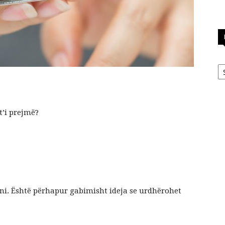
Ka
t’i prejmë?
ni. Është përhapur gabimisht ideja se urdhërohet