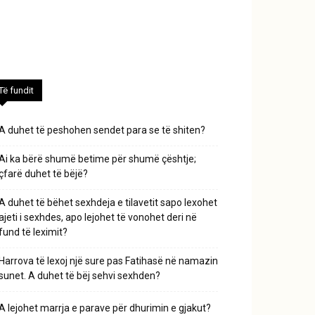
Të fundit
A duhet të peshohen sendet para se të shiten?
Ai ka bërë shumë betime për shumë çështje;
çfarë duhet të bëjë?
A duhet të bëhet sexhdeja e tilavetit sapo lexohet
ajeti i sexhdes, apo lejohet të vonohet deri në
fund të leximit?
Harrova të lexoj një sure pas Fatihasë në namazin
sunet. A duhet të bëj sehvi sexhden?
A lejohet marrja e parave për dhurimin e gjakut?