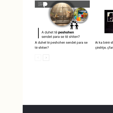
A duhet të peshohen sendet para se
Ai ka bërë 
të shiten?
çështje; çfa