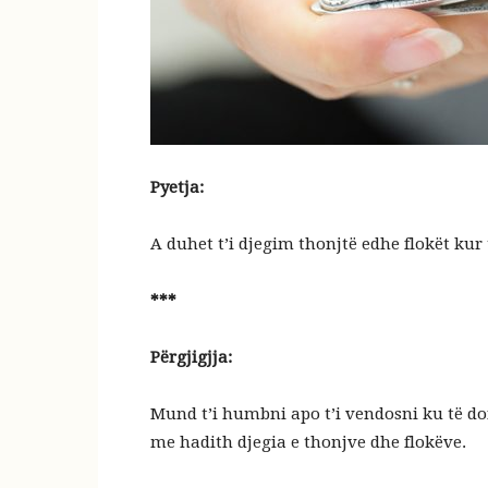
Pyetja:
A duhet t’i djegim thonjtë edhe flokët kur 
***
Përgjigjja:
Mund t’i humbni apo t’i vendosni ku të do
me hadith djegia e thonjve dhe flokëve.