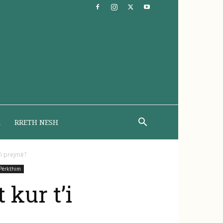
A
RRETH NESH
’i prejmë?
Përkthim
 kur t’i