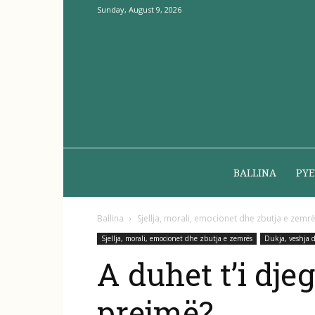
Sunday, August 9, 2026
BALLINA
PYE
Ballina
Sjellja, morali, emocionet dhe zbutja e zemr
Sjellja, morali, emocionet dhe zbutja e zemrës
Dukja, veshja
A duhet t’i dje
prejmë?