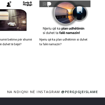
shumë betime për shumë
Njeriu që ka plan udhëtimin si duhet
rë duhet të bëjë?
ta falë namazin?
NA NDIQNI NË INSTAGRAM
@PERGJIGJEISLAME