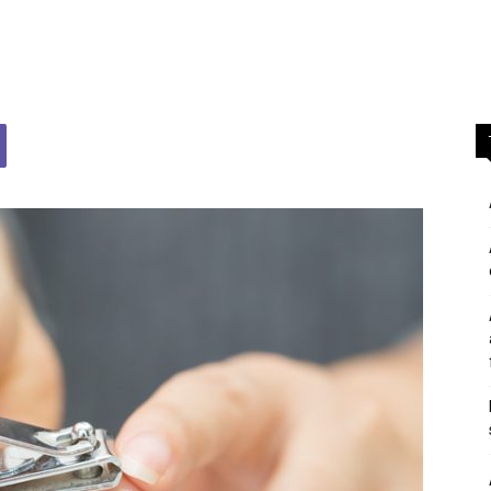
përgjigje
nga
feja
islame