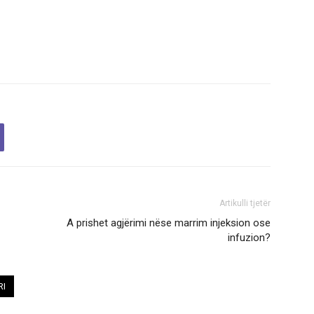
Artikulli tjetër
A prishet agjërimi nëse marrim injeksion ose
infuzion?
RI