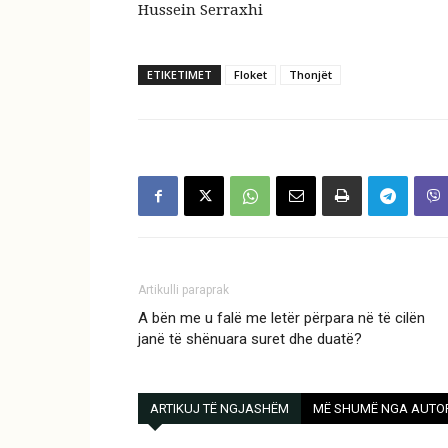
Hussein Serraxhi
ETIKETIMET
Floket
Thonjët
Artikulli paraprak
A bën me u falë me letër përpara në të cilën
janë të shënuara suret dhe duatë?
ARTIKUJ TË NGJASHËM
MË SHUMË NGA AUTO