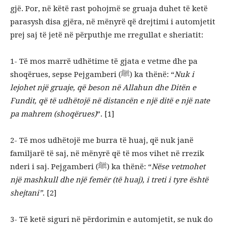
gjë. Por, në këtë rast pohojmë se gruaja duhet të ketë
parasysh disa gjëra, në mënyrë që drejtimi i automjetit
prej saj të jetë në përputhje me rregullat e sheriatit:
1-
Të mos marrë udhëtime të gjata e vetme dhe pa
shoqërues, sepse Pejgamberi (ﷺ) ka thënë: “
Nuk i
lejohet një gruaje, që beson në Allahun dhe Ditën e
Fundit, që të udhëtojë në distancën e një ditë e një nate
pa mahrem (shoqërues)
”. [1]
2-
Të mos udhëtojë me burra të huaj, që nuk janë
familjarë të saj, në mënyrë që të mos vihet në rrezik
nderi i saj. Pejgamberi (ﷺ) ka thënë: “
Nëse vetmohet
një mashkull dhe një femër (të huaj), i treti i tyre është
shejtani”
. [2]
3-
Të ketë siguri në përdorimin e automjetit, se nuk do