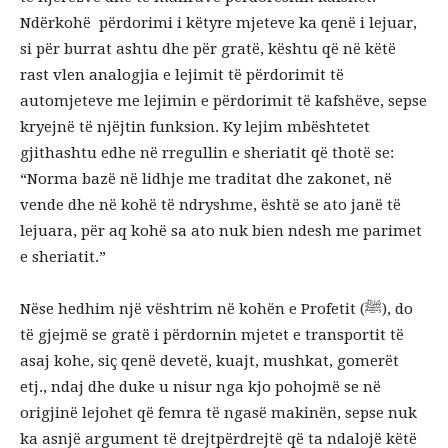
Ndërkohë përdorimi i këtyre mjeteve ka qenë i lejuar,
si për burrat ashtu dhe për gratë, kështu që në këtë
rast vlen analogjia e lejimit të përdorimit të
automjeteve me lejimin e përdorimit të kafshëve, sepse
kryejnë të njëjtin funksion. Ky lejim mbështetet
gjithashtu edhe në rregullin e sheriatit që thotë se:
“Norma bazë në lidhje me traditat dhe zakonet, në
vende dhe në kohë të ndryshme, është se ato janë të
lejuara, për aq kohë sa ato nuk bien ndesh me parimet
e sheriatit.”
Nëse hedhim një vështrim në kohën e Profetit (ﷺ), do
të gjejmë se gratë i përdornin mjetet e transportit të
asaj kohe, siç qenë devetë, kuajt, mushkat, gomerët
etj., ndaj dhe duke u nisur nga kjo pohojmë se në
origjinë lejohet që femra të ngasë makinën, sepse nuk
ka asnjë argument të drejtpërdrejtë që ta ndalojë këtë