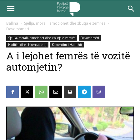
Ballina
Sjellja, morali, emocionet dhe zbutja e zemrës
Devotshmëri
Sjellja, morali, emocionet dhe zbutja e zemrës
Devotshmëri
Hadithi dhe shkencat e tij
Komentim i Hadithit
A i lejohet femrës të vozitë
automjetin?