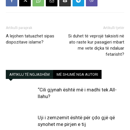
Artikulli paraprak
Artikulli tjetër
A lejohen tatuazhet sipas
Si duhet të veprojë taksisti në
dispozitave islame?
ato raste kur pasagjeri mbart
me vete diçka të ndaluar
fetarisht?
ARTIKUJ TË NGJASHËM
MË SHUMË NGA AUTORI
“Cili gjynah është më i madhi tek All-
llahu?
Uji i zemzemit është për çdo gjë që
synohet me pirjen e tij