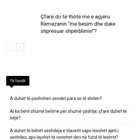
Çfarë do të thotë me e agjëru
Ramazanin “me besim dhe duke
shpresuar shpërblimin”?
Të fundit
A duhet të peshohen sendet para se të shiten?
Ai ka bërë shumë betime për shumë çështje; çfarë duhet të
bëjë?
A duhet të bëhet sexhdeja e tilavetit sapo lexohet ajeti i
sexhdes, apo lejohet të vonohet deri në fund të leximit?