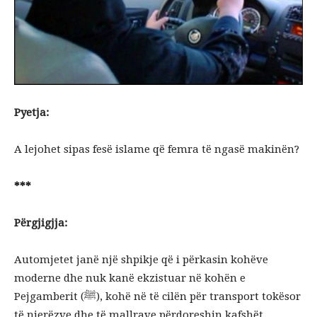
Pyetja:
A lejohet sipas fesë islame që femra të ngasë makinën?
***
Përgjigjja:
Automjetet janë një shpikje që i përkasin kohëve
moderne dhe nuk kanë ekzistuar në kohën e
Pejgamberit (ﷺ), kohë në të cilën për transport tokësor
të njerëzve dhe të mallrave përdoreshin kafshët.