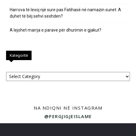
Harrova të lexoj një sure pas Fatihasë në namazin sunet. A
duhet të bëj sehvi sexhden?
A lejohet marrja e parave për dhurimin e gjakut?
Kategoritë
Kategoritë
NA NDIQNI NË INSTAGRAM
@PERGJIGJEISLAME