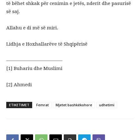
të bëhet shkak për cenimin e jetës, nderit dhe pasurisë
së saj.
Allahu e di më së miri.
Lidhja e Hoxhallarëve të Shqipërisë
————————————
[1] Buhariu dhe Muslimi
[2] Ahmedi
ETIKETIMET
Femrat
Mjetet bashkëkohore
udhetimi