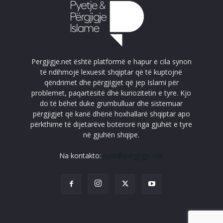
Pergjigje.net është platformë e hapur e cila synon
të ndihmojë lexuesit shqiptar që të kuptojnë
qëndrimet dhe përgjigjet që jep Islami për
problemet, paqartësitë dhe kuriozitetin e tyre. Kjo
do të bëhet duke grumbulluar dhe sistemuar
përgjigjet që kanë dhënë hoxhallarë shqiptar apo
përkthime të dijetarëve botërorë nga gjuhët e tyre
në gjuhën shqipe.
Na kontakto:
pyet@pergjigje.net