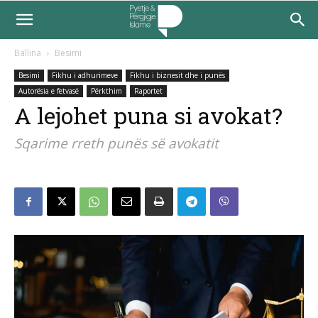
Ballina
Besimi
Besimi
Fikhu i adhurimeve
Fikhu i biznesit dhe i punës
Autorësia e fetvasë
Përkthim
Raportet
A lejohet puna si avokat?
Sqarime rreth punës së avokatit