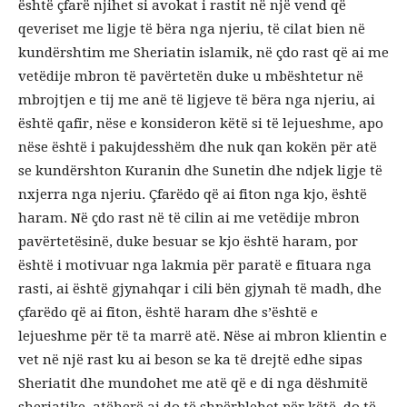
është çfarë njihet si avokat i rastit në një vend që
qeveriset me ligje të bëra nga njeriu, të cilat bien në
kundërshtim me Sheriatin islamik, në çdo rast që ai me
vetëdije mbron të pavërtetën duke u mbështetur në
mbrojtjen e tij me anë të ligjeve të bëra nga njeriu, ai
është qafir, nëse e konsideron këtë si të lejueshme, apo
nëse është i pakujdesshëm dhe nuk qan kokën për atë
se kundërshton Kuranin dhe Sunetin dhe ndjek ligje të
nxjerra nga njeriu. Çfarëdo që ai fiton nga kjo, është
haram. Në çdo rast në të cilin ai me vetëdije mbron
pavërtetësinë, duke besuar se kjo është haram, por
është i motivuar nga lakmia për paratë e fituara nga
rasti, ai është gjynahqar i cili bën gjynah të madh, dhe
çfarëdo që ai fiton, është haram dhe s’është e
lejueshme për të ta marrë atë. Nëse ai mbron klientin e
vet në një rast ku ai beson se ka të drejtë edhe sipas
Sheriatit dhe mundohet me atë që e di nga dëshmitë
sheriatike, atëherë ai do të shpërblehet për këtë, do të