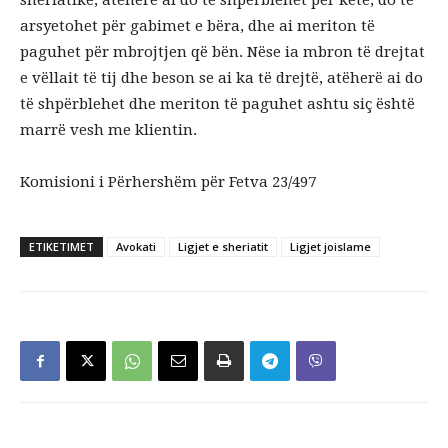
arsyetohet për gabimet e bëra, dhe ai meriton të
paguhet për mbrojtjen që bën. Nëse ia mbron të drejtat
e vëllait të tij dhe beson se ai ka të drejtë, atëherë ai do
të shpërblehet dhe meriton të paguhet ashtu siç është
marrë vesh me klientin.
Komisioni i Përhershëm për Fetva 23/497
ETIKETIMET
Avokati
Ligjet e sheriatit
Ligjet joislame