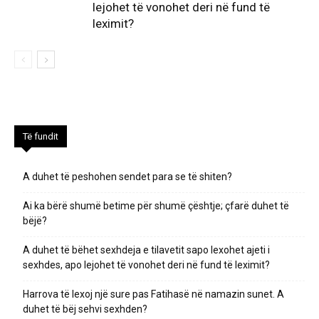
lejohet të vonohet deri në fund të
leximit?
Të fundit
A duhet të peshohen sendet para se të shiten?
Ai ka bërë shumë betime për shumë çështje; çfarë duhet të
bëjë?
A duhet të bëhet sexhdeja e tilavetit sapo lexohet ajeti i
sexhdes, apo lejohet të vonohet deri në fund të leximit?
Harrova të lexoj një sure pas Fatihasë në namazin sunet. A
duhet të bëj sehvi sexhden?