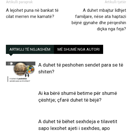
Artikulli paraprak
Artikulli tjetër
A lejohet puna në bankat të
A duhet mbajtur lidhjet
cilat merren me kamatë?
familjare, nëse ata haptazi
bëjnë gjynahe dhe përqeshin
diçka nga feja?
ARTIKUJ TË NGJASHËM
MË SHUMË NGA AUTORI
A duhet të peshohen sendet para se të
shiten?
Ai ka bërë shumë betime për shumë
çështje; çfarë duhet të bëjë?
A duhet të bëhet sexhdeja e tilavetit
sapo lexohet ajeti i sexhdes, apo