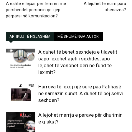
A është e lejuar për femren me
A lejohet të ecim para
përshendet përsonin që i jep
xhenazes?
përparsi në komunikacion?
ARTIKUJ TË NGJASHËM
MË SHUMË NGA AUTORI
A duhet të bëhet sexhdeja e tilavetit
sapo lexohet ajeti i sexhdes, apo
lejohet të vonohet deri në fund të
leximit?
Harrova të lexoj një sure pas Fatihasë
në namazin sunet. A duhet të bëj sehvi
sexhden?
A lejohet marrja e parave për dhurimin
e gjakut?