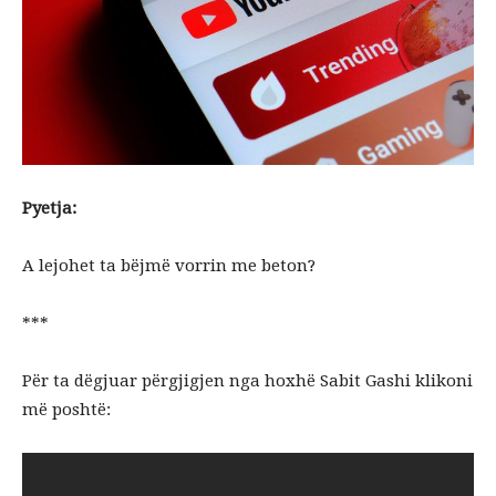
Pyetja:
A lejohet ta bëjmë vorrin me beton?
***
Për ta dëgjuar përgjigjen nga hoxhë Sabit Gashi klikoni
më poshtë: