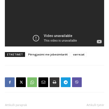
ETIKETIMET
Përngjasimi me jobesimtarët
varrezat
Artikulli paraprak
Artikulli tjetër