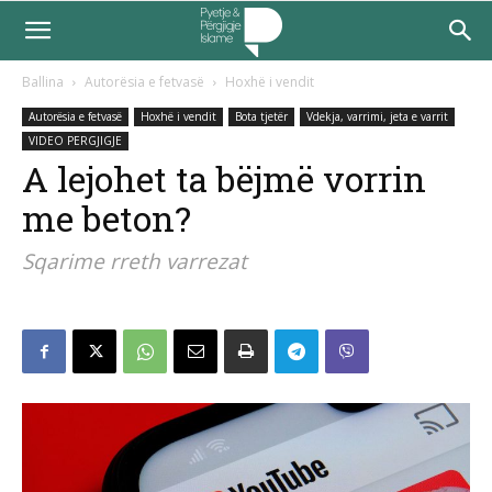
Ballina
Autorësia e fetvasë
Hoxhë i vendit
Autorësia e fetvasë
Hoxhë i vendit
Bota tjetër
Vdekja, varrimi, jeta e varrit
VIDEO PERGJIGJE
A lejohet ta bëjmë vorrin
me beton?
Sqarime rreth varrezat