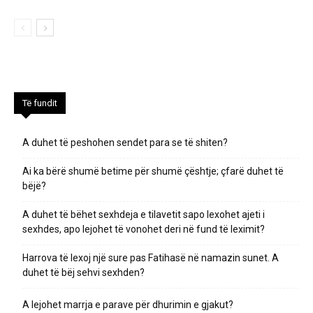
Të fundit
A duhet të peshohen sendet para se të shiten?
Ai ka bërë shumë betime për shumë çështje; çfarë duhet të
bëjë?
A duhet të bëhet sexhdeja e tilavetit sapo lexohet ajeti i
sexhdes, apo lejohet të vonohet deri në fund të leximit?
Harrova të lexoj një sure pas Fatihasë në namazin sunet. A
duhet të bëj sehvi sexhden?
A lejohet marrja e parave për dhurimin e gjakut?