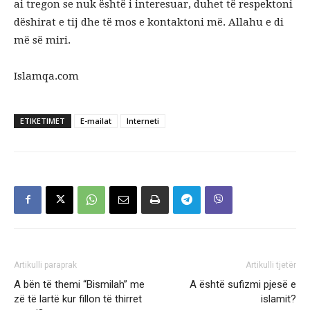
ai tregon se nuk është i interesuar, duhet të respektoni
dëshirat e tij dhe të mos e kontaktoni më. Allahu e di
më së miri.
Islamqa.com
ETIKETIMET
E-mailat
Interneti
Artikulli paraprak
Artikulli tjetër
A bën të themi “Bismilah” me
A është sufizmi pjesë e
zë të lartë kur fillon të thirret
islamit?