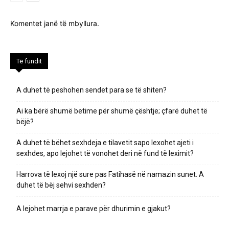
Komentet janë të mbyllura.
Të fundit
A duhet të peshohen sendet para se të shiten?
Ai ka bërë shumë betime për shumë çështje; çfarë duhet të
bëjë?
A duhet të bëhet sexhdeja e tilavetit sapo lexohet ajeti i
sexhdes, apo lejohet të vonohet deri në fund të leximit?
Harrova të lexoj një sure pas Fatihasë në namazin sunet. A
duhet të bëj sehvi sexhden?
A lejohet marrja e parave për dhurimin e gjakut?