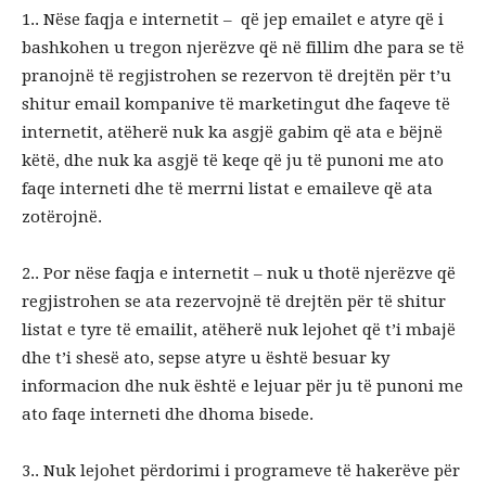
1.. Nëse faqja e internetit – që jep emailet e atyre që i
bashkohen u tregon njerëzve që në fillim dhe para se të
pranojnë të regjistrohen se rezervon të drejtën për t’u
shitur email kompanive të marketingut dhe faqeve të
internetit, atëherë nuk ka asgjë gabim që ata e bëjnë
këtë, dhe nuk ka asgjë të keqe që ju të punoni me ato
faqe interneti dhe të merrni listat e emaileve që ata
zotërojnë.
2.. Por nëse faqja e internetit – nuk u thotë njerëzve që
regjistrohen se ata rezervojnë të drejtën për të shitur
listat e tyre të emailit, atëherë nuk lejohet që t’i mbajë
dhe t’i shesë ato, sepse atyre u është besuar ky
informacion dhe nuk është e lejuar për ju të punoni me
ato faqe interneti dhe dhoma bisede.
3.. Nuk lejohet përdorimi i programeve të hakerëve për