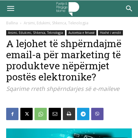
Ballina
Arsimi, Edukimi, Shkenca, Teknologjia
Arsimi, Edukimi, Shkenca, Teknologjia
Autorësia e fetvasë
Hoxhë i vendit
A lejohet të shpërndajmë
email-a për marketing të
produkteve nëpërmjet
postës elektronike?
Sqarime rreth shpërndarjes së e-maileve