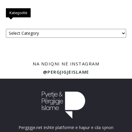
Kategoritë
Kategoritë
NA NDIQNI NË INSTAGRAM
@PERGJIGJEISLAME
Pergjigje.net është platformë e hapur e cila synon