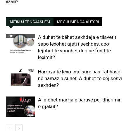
ezani?
ARTIKUJ TË NGJASHËM
MË SHUMË NGA AUTORI
A duhet të bëhet sexhdeja e tilavetit
sapo lexohet ajeti i sexhdes, apo
lejohet të vonohet deri në fund të
leximit?
Harrova të lexoj një sure pas Fatihasë
në namazin sunet. A duhet të bëj sehvi
sexhden?
A lejohet marrja e parave për dhurimin
e gjakut?