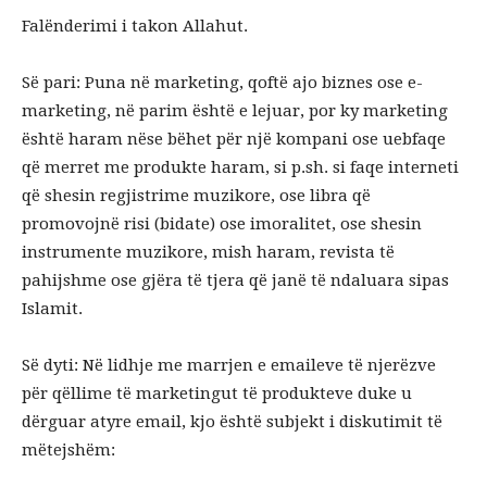
Falënderimi i takon Allahut.
Së pari: Puna në marketing, qoftë ajo biznes ose e-
marketing, në parim është e lejuar, por ky marketing
është haram nëse bëhet për një kompani ose uebfaqe
që merret me produkte haram, si p.sh. si faqe interneti
që shesin regjistrime muzikore, ose libra që
promovojnë risi (bidate) ose imoralitet, ose shesin
instrumente muzikore, mish haram, revista të
pahijshme ose gjëra të tjera që janë të ndaluara sipas
Islamit.
Së dyti: Në lidhje me marrjen e emaileve të njerëzve
për qëllime të marketingut të produkteve duke u
dërguar atyre email, kjo është subjekt i diskutimit të
mëtejshëm: