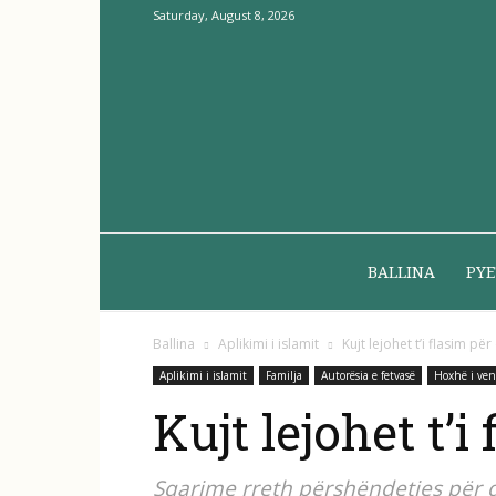
Saturday, August 8, 2026
BALLINA
PYE
Ballina
Aplikimi i islamit
Kujt lejohet t’i flasim pë
Aplikimi i islamit
Familja
Autorësia e fetvasë
Hoxhë i ven
Kujt lejohet t’i
Sqarime rreth përshëndetjes për 