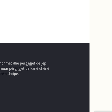
ndrimet dhe përgjigjet që jep
temuar përgjigjet që kanë dhënë
uhën shqipe.