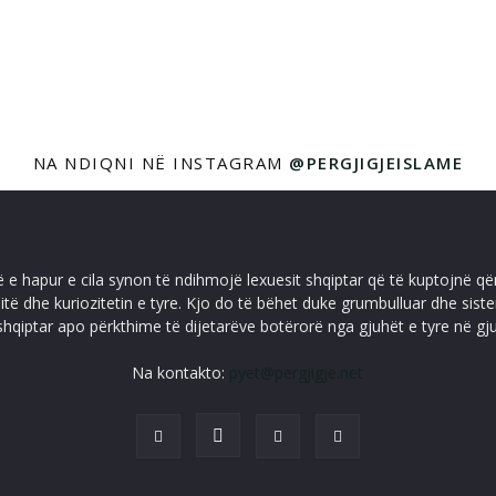
NA NDIQNI NË INSTAGRAM
@PERGJIGJEISLAME
ë e hapur e cila synon të ndihmojë lexuesit shqiptar që të kuptojnë që
itë dhe kuriozitetin e tyre. Kjo do të bëhet duke grumbulluar dhe sis
shqiptar apo përkthime të dijetarëve botërorë nga gjuhët e tyre në gj
Na kontakto:
pyet@pergjigje.net