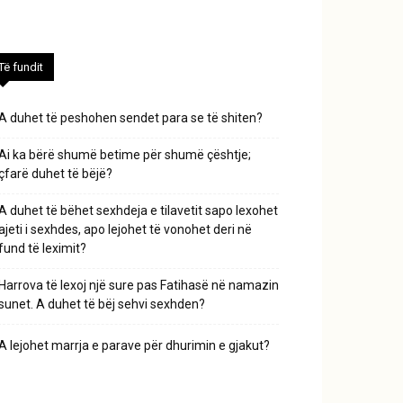
Të fundit
A duhet të peshohen sendet para se të shiten?
Ai ka bërë shumë betime për shumë çështje;
çfarë duhet të bëjë?
A duhet të bëhet sexhdeja e tilavetit sapo lexohet
ajeti i sexhdes, apo lejohet të vonohet deri në
fund të leximit?
Harrova të lexoj një sure pas Fatihasë në namazin
sunet. A duhet të bëj sehvi sexhden?
A lejohet marrja e parave për dhurimin e gjakut?