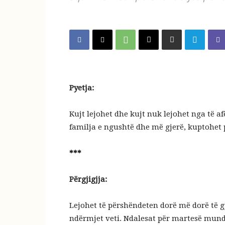
Pyetja:
Kujt lejohet dhe kujt nuk lejohet nga të af
familja e ngushtë dhe më gjerë, kuptohet p
***
Përgjigjja:
Lejohet të përshëndeten dorë më dorë të g
ndërmjet veti. Ndalesat për martesë mund t