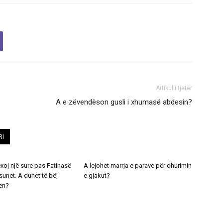
Artikulli tjetër
A e zëvendëson gusli i xhumasë abdesin?
RI
exoj një sure pas Fatihasë
A lejohet marrja e parave për dhurimin
unet. A duhet të bëj
e gjakut?
en?