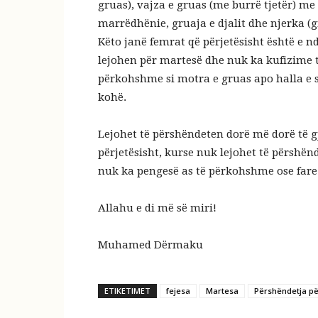
gruas), vajza e gruas (me burrë tjetër) me
marrëdhënie, gruaja e djalit dhe njerka (g
Këto janë femrat që përjetësisht është e n
lejohen për martesë dhe nuk ka kufizime 
përkohshme si motra e gruas apo halla e sa
kohë.
Lejohet të përshëndeten dorë më dorë të 
përjetësisht, kurse nuk lejohet të përshë
nuk ka pengesë as të përkohshme ose fare
Allahu e di më së miri!
Muhamed Dërmaku
ETIKETIMET
fejesa
Martesa
Përshëndetja pë