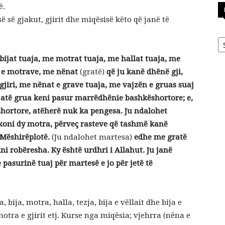
ë.
 së gjakut, gjirit dhe miqësisë këto që janë të
Ka
ijat tuaja, me motrat tuaja, me hallat tuaja, me
at e motrave, me nënat
(gratë)
që ju kanë dhënë gji,
gjiri, me nënat e grave tuaja, me vajzën e gruas suaj
 atë grua keni pasur marrëdhënie bashkëshortore; e,
ortore, atëherë nuk ka pengesa. Ju ndalohet
hkoni dy motra, përveç rasteve që tashmë kanë
 Mëshirëplotë.
(Ju ndalohet martesa)
edhe me gratë
ni robëresha. Ky është urdhri i Allahut. Ju janë
e pasurinë tuaj për martesë e jo për jetë të
bija, motra, halla, tezja, bija e vëllait dhe bija e
 motra e gjirit etj. Kurse nga miqësia; vjehrra (nëna e