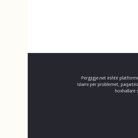
Pergjigje.net është platform
Islami për problemet, paqartës
hoxhallarë 