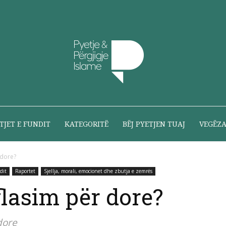
Pyetje
TJET E FUNDIT
KATEGORITË
BËJ PYETJEN TUAJ
VEGËZ
r dore?
dit
Raportet
Sjellja, morali, emocionet dhe zbutja e zemrës
dhe
 flasim për dore?
dore