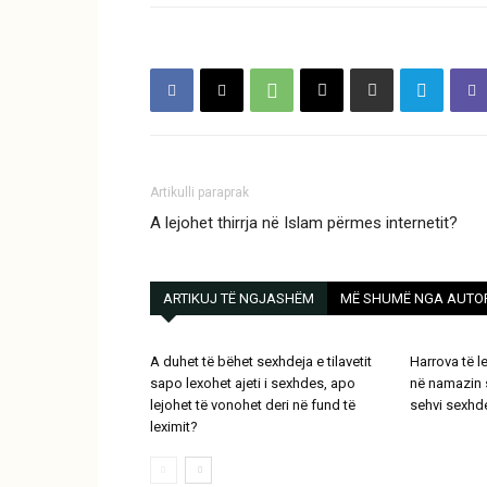
Artikulli paraprak
A lejohet thirrja në Islam përmes internetit?
ARTIKUJ TË NGJASHËM
MË SHUMË NGA AUTO
A duhet të bëhet sexhdeja e tilavetit
Harrova të l
sapo lexohet ajeti i sexhdes, apo
në namazin s
lejohet të vonohet deri në fund të
sehvi sexhd
leximit?