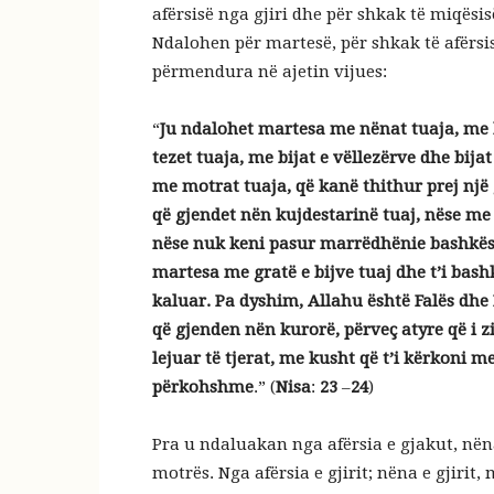
afërsisë nga gjiri dhe për shkak të miqësis
Ndalohen për martesë, për shkak të afërsisë
përmendura në ajetin vijues:
“
Ju ndalohet martesa me nënat tuaja, me b
tezet tuaja, me bijat e vëllezërve dhe bij
me motrat tuaja, që kanë thithur prej një 
që gjendet nën kujdestarinë tuaj, nëse me
nëse nuk keni pasur marrëdhënie bashkësh
martesa me gratë e bijve tuaj dhe t’i bas
kaluar. Pa dyshim, Allahu është Falës dhe
që gjenden nën kurorë, përveç atyre që i zi
lejuar të tjerat, me kusht që t’i kërkoni m
përkohshme
.” (
Nisa
:
23
–
24
)
Pra u ndaluakan nga afërsia e gjakut, nëna, 
motrës. Nga afërsia e gjirit; nëna e gjirit,