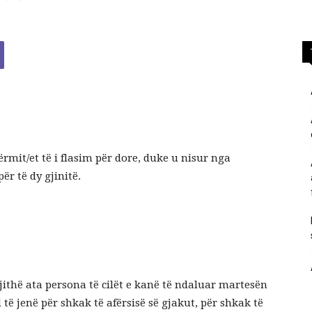
përgjigje
nga
ërmit/et të i flasim për dore, duke u nisur nga
ër të dy gjinitë.
feja
jithë ata persona të cilët e kanë të ndaluar martesën
islame
ë jenë për shkak të afërsisë së gjakut, për shkak të