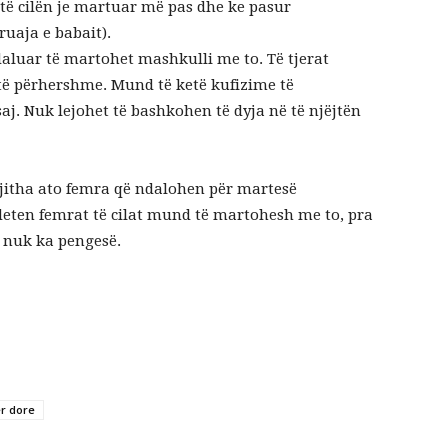
 të cilën je martuar më pas dhe ke pasur
ruaja e babait).
daluar të martohet mashkulli me to. Të tjerat
të përhershme. Mund të ketë kufizime të
j. Nuk lejohet të bashkohen të dyja në të njëjtën
gjitha ato femra që ndalohen për martesë
ndeten femrat të cilat mund të martohesh me to, pra
 nuk ka pengesë.
r dore