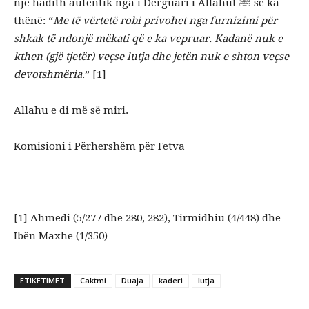
një hadith autentik nga i Dërguari i Allahut ﷺ se ka
thënë: “
Me të vërtetë robi privohet nga furnizimi për
shkak të ndonjë mëkati që e ka vepruar. Kadanë nuk e
kthen (gjë tjetër) veçse lutja dhe jetën nuk e shton veçse
devotshmëria
.” [1]
Allahu e di më së miri.
Komisioni i Përhershëm për Fetva
——————
[1] Ahmedi (5/277 dhe 280, 282), Tirmidhiu (4/448) dhe
Ibën Maxhe (1/350)
ETIKETIMET
Caktmi
Duaja
kaderi
lutja