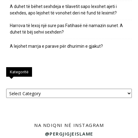
A duhet të bëhet sexhdeja e tilavetit sapo lexohet ajeti i
sexhdes, apo lejohet të vonohet deri në fund të leximit?
Harrova të lexoj një sure pas Fatihasë në namazin sunet. A
duhet të bëj sehvi sexhden?
A lejohet marrja e parave për dhurimin e gjakut?
Kategoritë
Kategoritë
NA NDIQNI NË INSTAGRAM
@PERGJIGJEISLAME