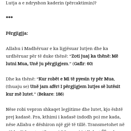
Lutja a e ndryshon kaderin (përcaktimin)?
***
Përgjigjja:
Allahu i Madhëruar e ka ligjësuar lutjen dhe ka
urdhëruar për të duke thënë: “
Zoti juaj ka thënë: Më
lutni Mua, Unë ju përgjigjem
.” (
Gafir
:
60
)
Dhe ka thënë: “
Kur robët e Mi të pyesin ty për Mua
,
(thuaju se)
Unë jam afër! I përgjigjem lutjes së lutësit
kur më lutet
.” (
Bekare
:
186
)
Nëse robi vepron shkaqet legjitime dhe lutet, kjo është
prej kadasë. Pra, kthimi i kadasë (ndodh po) me kada,
nëse Allahu e dëshiron një gjë të tillë. Transmetohet në