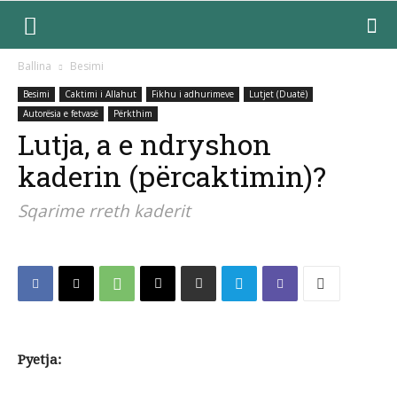
Ballina
Besimi
Besimi
Caktimi i Allahut
Fikhu i adhurimeve
Lutjet (Duatë)
Autorësia e fetvasë
Përkthim
Lutja, a e ndryshon
kaderin (përcaktimin)?
Sqarime rreth kaderit
Pyetja: