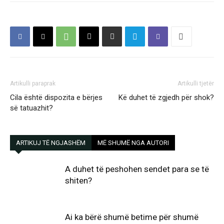
Artikulli paraprak
Artikulli tjetër
Cila është dispozita e bërjes
Kë duhet të zgjedh për shok?
së tatuazhit?
ARTIKUJ TË NGJASHËM
MË SHUMË NGA AUTORI
A duhet të peshohen sendet para se të
shiten?
Ai ka bërë shumë betime për shumë