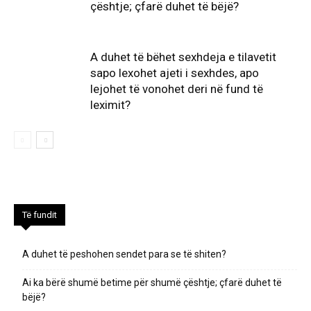
çështje; çfarë duhet të bëjë?
A duhet të bëhet sexhdeja e tilavetit
sapo lexohet ajeti i sexhdes, apo
lejohet të vonohet deri në fund të
leximit?
Të fundit
A duhet të peshohen sendet para se të shiten?
Ai ka bërë shumë betime për shumë çështje; çfarë duhet të
bëjë?