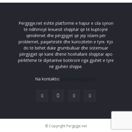
Pergjigje.net është platformë e hapur e cila synon
të ndihmojë lexuesit shqiptar që të kuptojnë
qëndrimet dhe përgjigjet që jep Islami për
problemet, paqartësitë dhe kuriozitetin e tyre. Kjo
do të bëhet duke grumbulluar dhe sistemuar
përgjigjet që kanë dhënë hoxhallarë shqiptar apo
përkthime të dijetarëve botërorë nga gjuhët e tyre
në gjuhën shqipe.
Na kontakto:
pyet@pergjigje.net
© Copyright Pergjigje.net