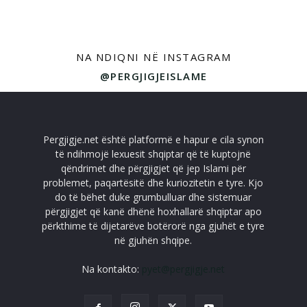
NA NDIQNI NË INSTAGRAM
@PERGJIGJEISLAME
Pergjigje.net është platformë e hapur e cila synon
të ndihmojë lexuesit shqiptar që të kuptojnë
qëndrimet dhe përgjigjet që jep Islami për
problemet, paqartësitë dhe kuriozitetin e tyre. Kjo
do të bëhet duke grumbulluar dhe sistemuar
përgjigjet që kanë dhënë hoxhallarë shqiptar apo
përkthime të dijetarëve botërorë nga gjuhët e tyre
në gjuhën shqipe.
Na kontakto:
pyet@pergjigje.net