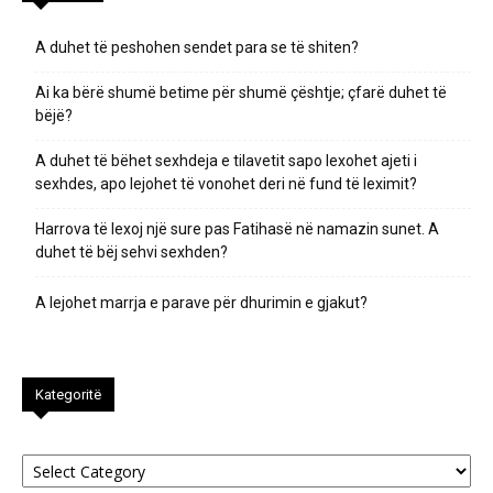
A duhet të peshohen sendet para se të shiten?
Ai ka bërë shumë betime për shumë çështje; çfarë duhet të
bëjë?
A duhet të bëhet sexhdeja e tilavetit sapo lexohet ajeti i
sexhdes, apo lejohet të vonohet deri në fund të leximit?
Harrova të lexoj një sure pas Fatihasë në namazin sunet. A
duhet të bëj sehvi sexhden?
A lejohet marrja e parave për dhurimin e gjakut?
Kategoritë
Kategoritë