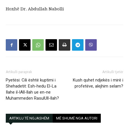
Hoxhë Dr. Abdullah Nabolli
Artikulli paraprak
Artikulli tjetër
Pyetësi: Cili është kuptimi i
Kush quhet ndjekës i mirë i
Shehadetit: Esh-hedu El-La
profetëve, alejhim selam?
Ilahe il-lAll-llah ue en-ne
Muhammeden RasulUll-llah?
ARTIKUJ TË NGJASHËM
MË SHUMË NGA AUTORI