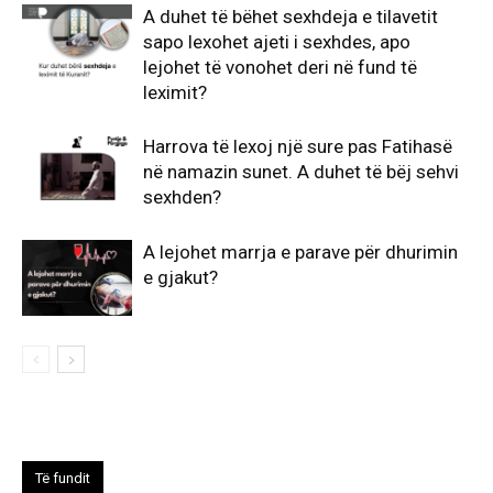
A duhet të bëhet sexhdeja e tilavetit
sapo lexohet ajeti i sexhdes, apo
lejohet të vonohet deri në fund të
leximit?
Harrova të lexoj një sure pas Fatihasë
në namazin sunet. A duhet të bëj sehvi
sexhden?
A lejohet marrja e parave për dhurimin
e gjakut?
Të fundit