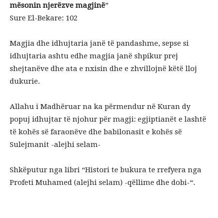
mësonin njerëzve magjinë
”
Sure El-Bekare: 102
Magjia dhe idhujtaria janë të pandashme, sepse si
idhujtaria ashtu edhe magjia janë shpikur prej
shejtanëve dhe ata e nxisin dhe e zhvillojnë këtë lloj
dukurie.
Allahu i Madhëruar na ka përmendur në Kuran dy
popuj idhujtar të njohur për magji: egjiptianët e lashtë
të kohës së faraonëve dhe babilonasit e kohës së
Sulejmanit -alejhi selam-
Shkëputur nga libri “Histori te bukura te rrefyera nga
Profeti Muhamed (alejhi selam) -qëllime dhe dobi-“.