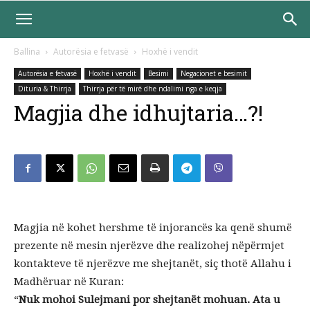
Ballina
Autorësia e fetvasë
Hoxhë i vendit
Autorësia e fetvasë
Hoxhë i vendit
Besimi
Negacionet e besimit
Dituria & Thirrja
Thirrja për të mirë dhe ndalimi nga e keqja
Magjia dhe idhujtaria…?!
Magjia në kohet hershme të injorancës ka qenë shumë
prezente në mesin njerëzve dhe realizohej nëpërmjet
kontakteve të njerëzve me shejtanët, siç thotë Allahu i
Madhëruar në Kuran:
“
Nuk mohoi Sulejmani por shejtanët mohuan. Ata u