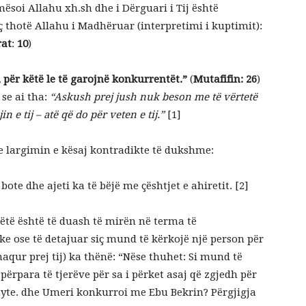
mësoi Allahu xh.sh dhe i Dërguari i Tij është
ç thotë Allahu i Madhëruar (interpretimi i kuptimit):
at
:
10
)
 për këtë le të garojnë konkurrentët.”
(
Mutafifin: 26
)
 asaj që është vërtetuar nga Profeti ﷺ, se ai tha:
“Askush prej jush nuk beson me të vërtetë
in e tij – atë që do për veten e tij.”
[1]
e largimin e kësaj kontradikte të dukshme:
bote dhe ajeti ka të bëjë me çështjet e ahiretit. [2]
ëtë është të duash të mirën në terma të
ke ose të detajuar siç mund të kërkojë një person për
ënaqur prej tij) ka thënë: “Nëse thuhet: Si mund të
 përpara të tjerëve për sa i përket asaj që zgjedh për
virtyte. dhe Umeri konkurroi me Ebu Bekrin? Përgjigja