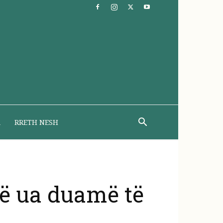
A
RRETH NESH
të ua duamë të