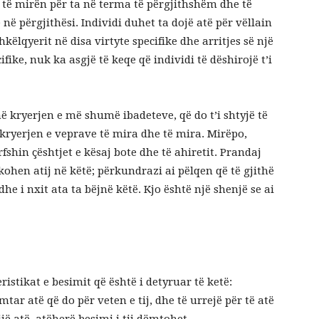
h të mirën për ta në terma të përgjithshëm dhe të
 në përgjithësi. Individi duhet ta dojë atë për vëllain
shkëlqyerit në disa virtyte specifike dhe arritjes së një
ifike, nuk ka asgjë të keqe që individi të dëshirojë t’i
ë kryerjen e më shumë ibadeteve, që do t’i shtyjë të
ë kryerjen e veprave të mira dhe të mira. Mirëpo,
shin çështjet e kësaj bote dhe të ahiretit. Prandaj
hkohen atij në këtë; përkundrazi ai pëlqen që të gjithë
he i nxit ata ta bëjnë këtë. Kjo është një shenjë se ai
ristikat e besimit që është i detyruar të ketë:
mtar atë që do për veten e tij, dhe të urrejë për të atë