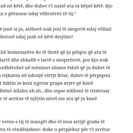
në në këtë, dhe duhet t’i nxisë ata ta bëjnë këtë. Kjo
in e përsosur ndaj vëllezërve të tij.”
ë jenë si ju, atëherë nuk jeni të sinqertë ndaj vëllait
nferiorë ndaj jush në këtë drejtim?
ithë besimtarëve do të thotë që ju pëlqen që ata të
lartë dhe shkallë e lartë e sinqeritetit, por kjo nuk
 urdhërohet në mësimet islame është që ju duhet të
u tejkalon në ndonjë virtyt fetar, duhet të përpiqeni
ër faktin se keni ngecur prapa atyre që kanë
a dhënë Allahu xh.sh., dhe sepse ndiheni të trishtuar
 të arritur të njëjtin nivel me ata që ju kanë
veten e tij të mangët dhe të mos arrijë grada të
yra të rëndësishme: duke u përpjekur për t’i arritur