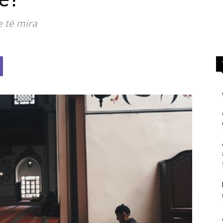
përgjigje
e të mira
nga
feja
islame