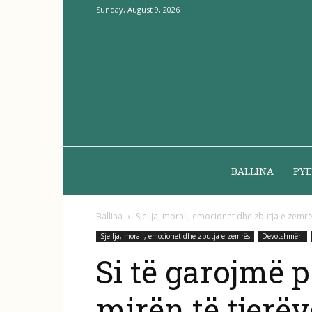
Sunday, August 9, 2026
BALLINA
PYE
Ballina
Sjellja, morali, emocionet dhe zbutja e zemr
Sjellja, morali, emocionet dhe zbutja e zemrës
Devotshmëri
Si të garojmë 
mirën të tjerëv