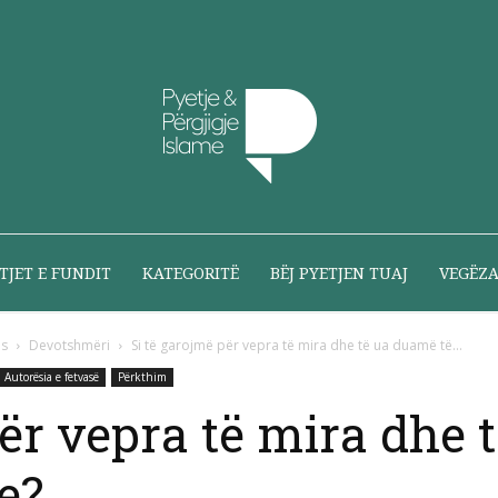
Pyetje
TJET E FUNDIT
KATEGORITË
BËJ PYETJEN TUAJ
VEGËZ
ës
Devotshmëri
Si të garojmë për vepra të mira dhe të ua duamë të...
Autorësia e fetvasë
Përkthim
dhe
për vepra të mira dhe 
e?