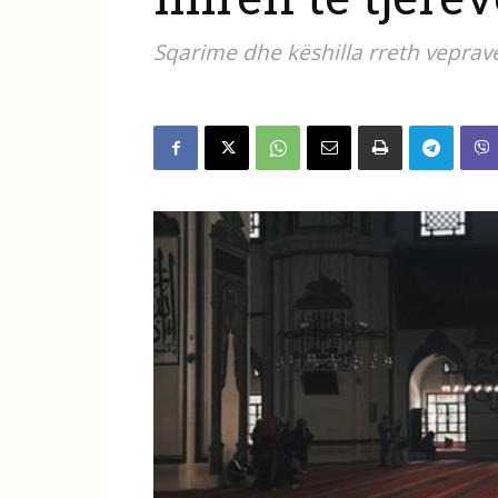
Sqarime dhe këshilla rreth veprav