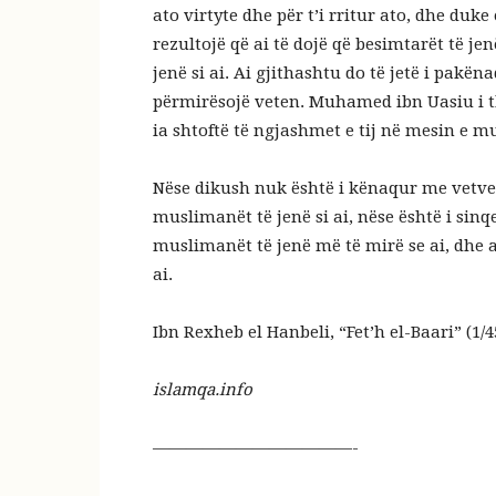
ato virtyte dhe për t’i rritur ato, dhe duk
rezultojë që ai të dojë që besimtarët të je
jenë si ai. Ai gjithashtu do të jetë i pakë
përmirësojë veten. Muhamed ibn Uasiu i tha
ia shtoftë të ngjashmet e tij në mesin e 
Nëse dikush nuk është i kënaqur me vetvet
muslimanët të jenë si ai, nëse është i sinq
muslimanët të jenë më të mirë se ai, dhe ai
ai.
Ibn Rexheb el Hanbeli, “Fet’h el-Baari” (1/4
islamqa.info
————————————-