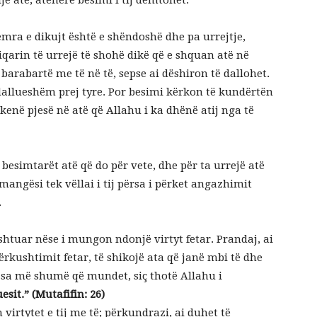
jë atë, atëherë besimi i tij dëmtohet.
emra e dikujt është e shëndoshë dhe pa urrejtje,
liqarin të urrejë të shohë dikë që e shquan atë në
barabartë me të në të, sepse ai dëshiron të dallohet.
i dallueshëm prej tyre. Por besimi kërkon të kundërtën
 kenë pjesë në atë që Allahu i ka dhënë atij nga të
 besimtarët atë që do për vete, dhe për ta urrejë atë
mangësi tek vëllai i tij përsa i përket angazhimit
.
ishtuar nëse i mungon ndonjë virtyt fetar. Prandaj, ai
ërkushtimit fetar, të shikojë ata që janë mbi të dhe
ë sa më shumë që mundet, siç thotë Allahu i
esit.” (Mutafifin: 26)
virtytet e tij me të; përkundrazi, ai duhet të