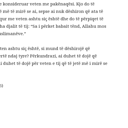
e e konsideruar veten me pakënaqësi. Kjo do të
në më të mirë se ai, sepse ai nuk dëshiron që ata të
naqur me veten ashtu siç është dhe do të përpiqet të
 djalit të tij: “Sa i përket babait tënd, Allahu mos
muslimanëve.”
en ashtu siç është, si mund të dëshirojë që
ertë ndaj tyre? Përkundrazi, ai duhet të dojë që
 duhet të dojë për veten e tij që të jetë më i mirë se
5)