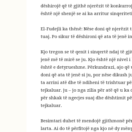
dëshirojë që të gjithë njerëzit të konkurroj
është një shenjë se ai ka arritur sinqeritet
El-Fudejli ka thënë: Nëse doni që njerëzit t
tuaj. Po sikur të dëshironi që ata të jenë i
Kjo tregon se të qenit i sinqertë ndaj të gj
jenë më të mirë se ju. Kjo është një nivel i 
është e detyrueshme. Përkundrazi, ajo që
doni që ata të jenë si ju, por nëse dikush j
ta arrini atë dhe të ndiheni të trishtuar p
tejkaluar. ju – jo nga zilia për atë që u k
për shkak të ngecjes suaj dhe dështimit për
tejkaluar.
Besimtari duhet të mendojë gjithmonë për 
larta. Ai do të përfitojë nga kjo në dy mën