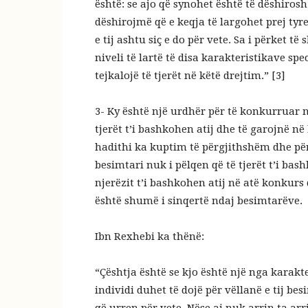
është: se ajo që synohet është të dëshiros
dëshirojmë që e keqja të largohet prej tyre
e tij ashtu siç e do për vete. Sa i përket të 
niveli të lartë të disa karakteristikave spec
tejkalojë të tjerët në këtë drejtim.” [3]
3- Ky është një urdhër për të konkurruar n
tjerët t’i bashkohen atij dhe të garojnë n
hadithi ka kuptim të përgjithshëm dhe përf
besimtari nuk i pëlqen që të tjerët t’i bas
njerëzit t’i bashkohen atij në atë konkurs d
është shumë i sinqertë ndaj besimtarëve.
Ibn Rexhebi ka thënë:
“Çështja është se kjo është një nga karakte
individi duhet të dojë për vëllanë e tij besi