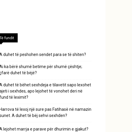
Të fundit
A duhet të peshohen sendet para se të shiten?
Ai ka bërë shumë betime për shumë çështje;
çfarë duhet të bëjë?
A duhet të bëhet sexhdeja e tilavetit sapo lexohet
ajeti i sexhdes, apo lejohet të vonohet deri në
fund të leximit?
Harrova të lexoj një sure pas Fatihasë në namazin
sunet. A duhet të bëj sehvi sexhden?
A lejohet marrja e parave për dhurimin e gjakut?