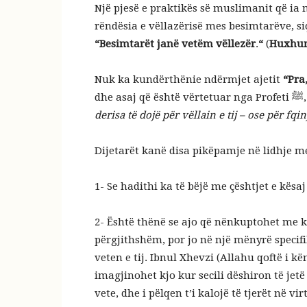
Një pjesë e praktikës së muslimanit që ia 
rëndësia e vëllazërisë mes besimtarëve, si
“Besimtarët janë vetëm vëllezër
.
“
(
Huxhur
Nuk ka kundërthënie ndërmjet ajetit
“Pra,
dhe
derisa të dojë për vëllain e tij – ose për fqinj
Dijetarët kanë disa pikëpamje në lidhje m
1- Se hadithi ka të bëjë me çështjet e kësaj 
2- Është thënë se ajo që nënkuptohet me k
përgjithshëm, por jo në një mënyrë specifi
veten e tij. Ibnul Xhevzi (Allahu qoftë i k
imagjinohet kjo kur secili dëshiron të jetë
vete, dhe i pëlqen t’i kalojë të tjerët në 