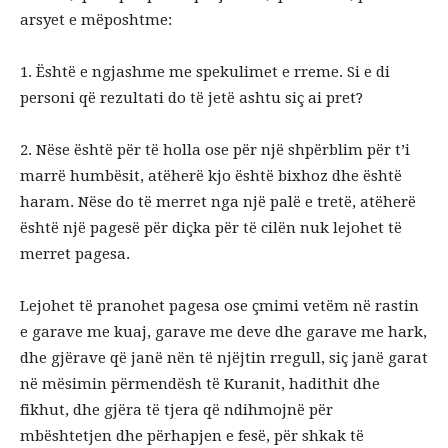
arsyet e mëposhtme:
1. Është e ngjashme me spekulimet e rreme. Si e di
personi që rezultati do të jetë ashtu siç ai pret?
2. Nëse është për të holla ose për një shpërblim për t’i
marrë humbësit, atëherë kjo është bixhoz dhe është
haram. Nëse do të merret nga një palë e tretë, atëherë
është një pagesë për diçka për të cilën nuk lejohet të
merret pagesa.
Lejohet të pranohet pagesa ose çmimi vetëm në rastin
e garave me kuaj, garave me deve dhe garave me hark,
dhe gjërave që janë nën të njëjtin rregull, siç janë garat
në mësimin përmendësh të Kuranit, hadithit dhe
fikhut, dhe gjëra të tjera që ndihmojnë për
mbështetjen dhe përhapjen e fesë, për shkak të