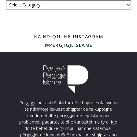
NA NDIQNI NË INSTAGRAM
@PERGJIGJEISLAME
Pergjigje.net është platformë e hapur e cila synon
të ndihmojë lexuesit shqiptar që të kuptojnë
qëndrimet dhe përgjigjet që jep Islami për
problemet, paqartësitë dhe kuriozitetin e tyre. Kjo
do të bëhet duke grumbulluar dhe sistemuar
përgjigjet që kanë dhënë hoxhallarë shqiptar apo