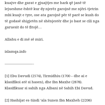
kuajve dhe garat e gjuajtjes me hark që janë të
lejueshme është kur dy njerëz garojnë me njëri-tjetrin
mbi kuajt e tyre, ose ata garojnë për të parë se kush do
të godasë shigjetën në shënjestër dhe jo bast se cili nga
garuesit do të fitojë…
Allahu e di më së miri.
islamqa.info
————————-
[1] Ebu Davudi (2574), Tirmidhiu (1700 – dhe ai e
klasifikoi atë si hasen), dhe Ibn Maxhe (2878).
Klasifikuar si sahih nga Albani në Sahih Ebi Davud.
[2] Hashijat es-Sindi ‘ala Sunen Ibn Maxheh (2/206)