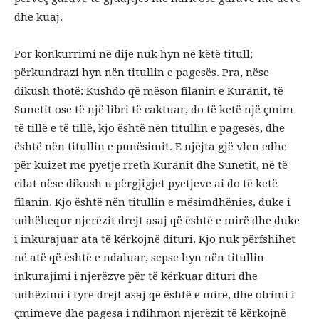
dhe kuaj.
Por konkurrimi në dije nuk hyn në këtë titull;
përkundrazi hyn nën titullin e pagesës. Pra, nëse
dikush thotë: Kushdo që mëson filanin e Kuranit, të
Sunetit ose të një libri të caktuar, do të ketë një çmim
të tillë e të tillë, kjo është nën titullin e pagesës, dhe
është nën titullin e punësimit. E njëjta gjë vlen edhe
për kuizet me pyetje rreth Kuranit dhe Sunetit, në të
cilat nëse dikush u përgjigjet pyetjeve ai do të ketë
filanin. Kjo është nën titullin e mësimdhënies, duke i
udhëhequr njerëzit drejt asaj që është e mirë dhe duke
i inkurajuar ata të kërkojnë dituri. Kjo nuk përfshihet
në atë që është e ndaluar, sepse hyn nën titullin
inkurajimi i njerëzve për të kërkuar dituri dhe
udhëzimi i tyre drejt asaj që është e mirë, dhe ofrimi i
çmimeve dhe pagesa i ndihmon njerëzit të kërkojnë