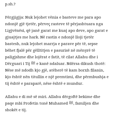
p.sh.?
Përgjigjja: Nuk lejohet vënia e basteve me para apo
ndonjë gjë tjetër, përveç rasteve të përjashtuara nga
Ligjvënësi, që janë garat me kuaj apo deve, apo garat e
gjuajtjes me hark. Në rastin e ndonjë lloji tjetër
bastesh, nuk lejohet marrja e parave për të, sepse
bëhet fjalë për gëlltitjen e pasurisë në mënyrë të
paligjshme dhe lojërat e fatit, të cilat Allahu dhe i
Dërguari i Tij ﷺ e kanë ndaluar. Ndërsa dikush thotë:
Nëse më ndodh kjo gjë, atëherë të kam borxh filanin,
kjo është nën titullin e një premtimi, dhe përmbushja e
tij është e paraparë, nëse është e mundur.
Allahu e di më së miri. Allahu dërgoftë bekime dhe
paqe mbi Profetin tonë Muhamed ﷺ, familjen dhe
shokët e tij.