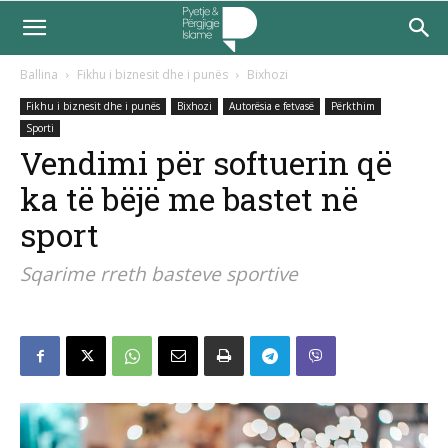
Ballina
Fikhu i biznesit dhe i punës
Bixhozi
Fikhu i biznesit dhe i punës
Bixhozi
Autorësia e fetvasë
Përkthim
Sporti
Vendimi për softuerin që
ka të bëjë me bastet në
sport
Sqarime rreth basteve sportive