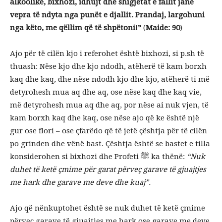
alkoolike, bixhozi, idhujt dhe shigjetat e fallit janë
vepra të ndyta nga punët e djallit. Prandaj, largohuni
nga këto, me qëllim që të shpëtoni!”
(
Maide: 90
)
Ajo për të cilën kjo i referohet është bixhozi, si p.sh të
thuash: Nëse kjo dhe kjo ndodh, atëherë të kam borxh
kaq dhe kaq, dhe nëse ndodh kjo dhe kjo, atëherë ti më
detyrohesh mua aq dhe aq, ose nëse kaq dhe kaq vie,
më detyrohesh mua aq dhe aq, por nëse ai nuk vjen, të
kam borxh kaq dhe kaq, ose nëse ajo që ke është një
gur ose flori – ose çfarëdo që të jetë çështja për të cilën
po grinden dhe vënë bast. Çështja është se bastet e tilla
konsiderohen si bixhozi dhe Profeti ﷺ ka thënë:
“Nuk
duhet të ketë çmime për garat përveç garave të gjuajtjes
me hark dhe garave me deve dhe kuaj”.
Ajo që nënkuptohet është se nuk duhet të ketë çmime
përveç garave të gjuajtjes me hark ose garave me deve