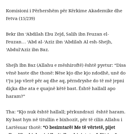
Komisioni i Përhershëm për Kërkime Akademike dhe
Fetva (15/239)
Bekr ibn ‘Abdilah Ebu Zejd, Salih ibn Feuzan el-
Feuzan… ‘Abd al-‘Aziz ibn ‘Abdilah Al esh-Shejh,
‘Abdul‘Aziz ibn Baz.
Shejh Ibn Baz (Allahu e mëshiroftë) është pyetur: “Disa
vënë baste dhe thonë: Nëse kjo dhe kjo ndodhë, unë do
t’ju jap vlerë për aq dhe aq, përndryshe do të më jepni
diçka dhe ata e quajnë këtë bast. Është hallall apo
haram?”
Tha: “Kjo nuk është hallall; përkundrazi është haram.
Ky bast hyn në titullin e bixhozit, për të cilin Allahu i
Lartësuar thotë:
“O besimtarë! Me të vërtetë, pijet