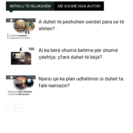
ARTIKUJ TË NGJASHËM
MË SHUMË NGA AUTORI
A duhet të peshohen sendet para se të
shiten?
Ai ka bërë shumë betime për shumë
çështje; çfarë duhet të bëjë?
Njeriu që ka plan udhëtimin si duhet ta
falë namazin?