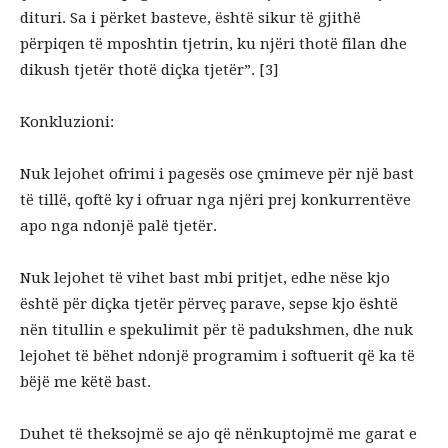
dituri. Sa i përket basteve, është sikur të gjithë
përpiqen të mposhtin tjetrin, ku njëri thotë filan dhe
dikush tjetër thotë diçka tjetër”. [3]
Konkluzioni:
Nuk lejohet ofrimi i pagesës ose çmimeve për një bast
të tillë, qoftë ky i ofruar nga njëri prej konkurrentëve
apo nga ndonjë palë tjetër.
Nuk lejohet të vihet bast mbi pritjet, edhe nëse kjo
është për diçka tjetër përveç parave, sepse kjo është
nën titullin e spekulimit për të padukshmen, dhe nuk
lejohet të bëhet ndonjë programim i softuerit që ka të
bëjë me këtë bast.
Duhet të theksojmë se ajo që nënkuptojmë me garat e