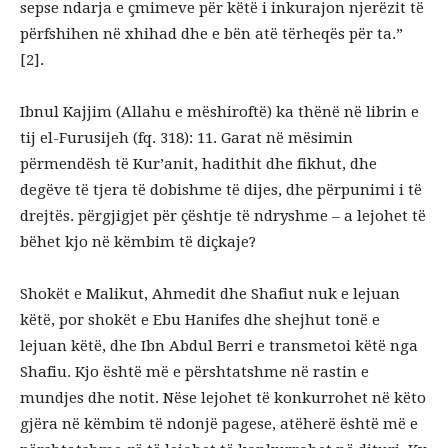
sepse ndarja e çmimeve për këtë i inkurajon njerëzit të
përfshihen në xhihad dhe e bën atë tërheqës për ta.”
[2].
Ibnul Kajjim (Allahu e mëshiroftë) ka thënë në librin e
tij el-Furusijeh (fq. 318): 11. Garat në mësimin
përmendësh të Kur’anit, hadithit dhe fikhut, dhe
degëve të tjera të dobishme të dijes, dhe përpunimi i të
drejtës. përgjigjet për çështje të ndryshme – a lejohet të
bëhet kjo në këmbim të diçkaje?
Shokët e Malikut, Ahmedit dhe Shafiut nuk e lejuan
këtë, por shokët e Ebu Hanifes dhe shejhut tonë e
lejuan këtë, dhe Ibn Abdul Berri e transmetoi këtë nga
Shafiu. Kjo është më e përshtatshme në rastin e
mundjes dhe notit. Nëse lejohet të konkurrohet në këto
gjëra në këmbim të ndonjë pagese, atëherë është më e