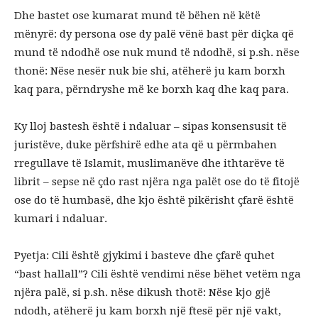
Dhe bastet ose kumarat mund të bëhen në këtë
mënyrë: dy persona ose dy palë vënë bast për diçka që
mund të ndodhë ose nuk mund të ndodhë, si p.sh. nëse
thonë: Nëse nesër nuk bie shi, atëherë ju kam borxh
kaq para, përndryshe më ke borxh kaq dhe kaq para.
Ky lloj bastesh është i ndaluar – sipas konsensusit të
juristëve, duke përfshirë edhe ata që u përmbahen
rregullave të Islamit, muslimanëve dhe ithtarëve të
librit – sepse në çdo rast njëra nga palët ose do të fitojë
ose do të humbasë, dhe kjo është pikërisht çfarë është
kumari i ndaluar.
Pyetja: Cili është gjykimi i basteve dhe çfarë quhet
“bast hallall”? Cili është vendimi nëse bëhet vetëm nga
njëra palë, si p.sh. nëse dikush thotë: Nëse kjo gjë
ndodh, atëherë ju kam borxh një ftesë për një vakt,