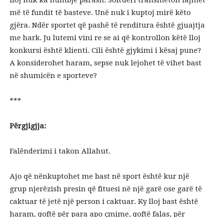
më të fundit të basteve. Unë nuk i kuptoj mirë këto
gjëra. Ndër sportet që pashë të renditura është gjuajtja
me hark. Ju lutemi vini re se ai që kontrollon këtë lloj
konkursi është klienti. Cili është gjykimi i kësaj pune?
A konsiderohet haram, sepse nuk lejohet të vihet bast
në shumicën e sporteve?
***
Përgjigjja:
Falënderimi i takon Allahut.
Ajo që nënkuptohet me bast në sport është kur një
grup njerëzish presin që fituesi në një garë ose garë të
caktuar të jetë një person i caktuar. Ky lloj bast është
haram, qoftë për para apo çmime, qoftë falas, për