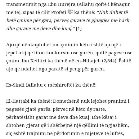
transmetimit nga Ebu Hurejra (Allahu qoftë i kënaqur
me të), sipas të cilit Profeti ﷺ ka thënë:
“Nuk duhet të
ketë çmime për gara, përveç garave të gjuajtjes me hark
dhe garave me deve dhe kuaj.”
[1]
Ajo që nënkuptohet me çmimin këtu është ajo që i
jepet atij që fiton konkursin ose garën, qoftë pagesë ose
çmim. Ibn Kethiri ka thënë në en-Nihajeh (2/844): Është
ajo që ndahet nga paratë si peng për garën.
Es-Sindi (Allahu e mëshiroftë) ka thënë:
El-Hattabi ka thënë: Domethënë nuk lejohet pranimi i
pagesës gjatë garës, përveç në këto dy raste,
përkatësisht garat me deve dhe kuaj. Dhe kësaj i
shtohen gjërat që i shërbejnë një qëllimi të ngjashëm,
siç është trajnimi në përdorimin e mjeteve të luftës,