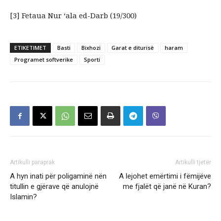
[3] Fetaua Nur ‘ala ed-Darb (19/300)
ETIKETIMET
Basti
Bixhozi
Garat e diturisë
haram
Programet softverike
Sporti
Artikulli paraprak
Artikulli tjetër
A hyn inati për poligaminë nën
A lejohet emërtimi i fëmijëve
titullin e gjërave që anulojnë
me fjalët që janë në Kuran?
Islamin?