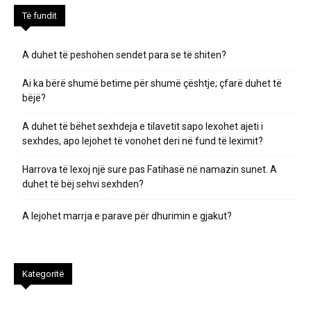
Të fundit
A duhet të peshohen sendet para se të shiten?
Ai ka bërë shumë betime për shumë çështje; çfarë duhet të
bëjë?
A duhet të bëhet sexhdeja e tilavetit sapo lexohet ajeti i
sexhdes, apo lejohet të vonohet deri në fund të leximit?
Harrova të lexoj një sure pas Fatihasë në namazin sunet. A
duhet të bëj sehvi sexhden?
A lejohet marrja e parave për dhurimin e gjakut?
Kategoritë
Kategoritë