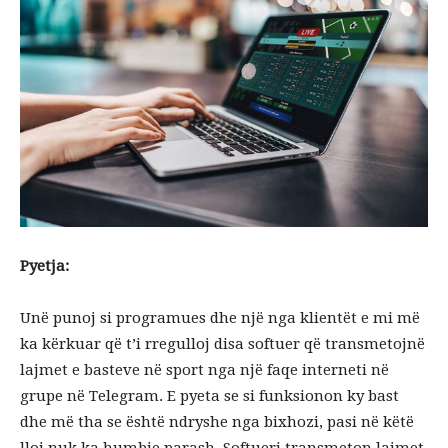
Pyetja:
Unë punoj si programues dhe një nga klientët e mi më
ka kërkuar që t’i rregulloj disa softuer që transmetojnë
lajmet e basteve në sport nga një faqe interneti në
grupe në Telegram. E pyeta se si funksionon ky bast
dhe më tha se është ndryshe nga bixhozi, pasi në këtë
lloj nuk ka humbje parash. Softueri transmeton lajmet