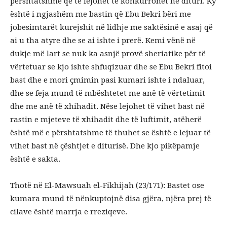
përshtatshme që të lejohet të konkurrohet në dituri. Ky
është i ngjashëm me bastin që Ebu Bekri bëri me
jobesimtarët kurejshit në lidhje me saktësinë e asaj që
ai u tha atyre dhe se ai ishte i prerë. Kemi vënë në
dukje më lart se nuk ka asnjë provë sheriatike për të
vërtetuar se kjo ishte shfuqizuar dhe se Ebu Bekri fitoi
bast dhe e mori çmimin pasi kumari ishte i ndaluar,
dhe se feja mund të mbështetet me anë të vërtetimit
dhe me anë të xhihadit. Nëse lejohet të vihet bast në
rastin e mjeteve të xhihadit dhe të luftimit, atëherë
është më e përshtatshme të thuhet se është e lejuar të
vihet bast në çështjet e diturisë. Dhe kjo pikëpamje
është e sakta.
Thotë në El-Mawsuah el-Fikhijah (23/171): Bastet ose
kumara mund të nënkuptojnë disa gjëra, njëra prej të
cilave është marrja e rreziqeve.