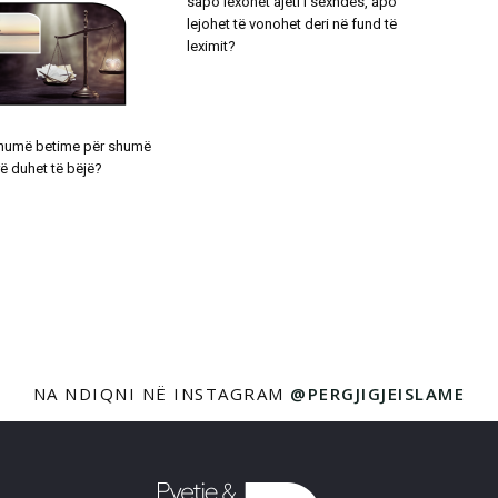
sapo lexohet ajeti i sexhdes, apo
lejohet të vonohet deri në fund të
leximit?
shumë betime për shumë
rë duhet të bëjë?
NA NDIQNI NË INSTAGRAM
@PERGJIGJEISLAME