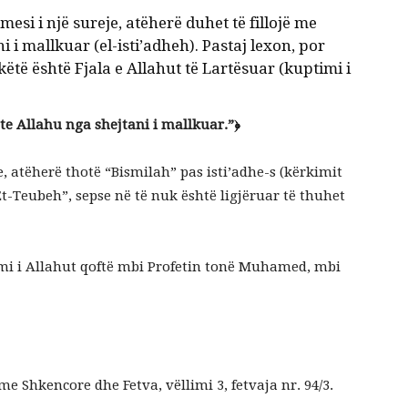
si i një sureje, atëherë duhet të fillojë me
 i mallkuar (el-isti’adheh). Pastaj lexon, por
ëtë është Fjala e Allahut të Lartësuar (kuptimi i
te Allahu nga shejtani i mallkuar.”﴿
e, atëherë thotë “Bismilah” pas isti’adhe-s (kërkimit
“Et-Teubeh”, sepse në të nuk është ligjëruar të thuhet
imi i Allahut qoftë mbi Profetin tonë Muhamed, mbi
 Shkencore dhe Fetva, vëllimi 3, fetvaja nr. 94/3.