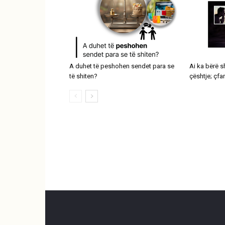
A duhet të peshohen sendet para se
Ai ka bërë 
të shiten?
çështje; çfa