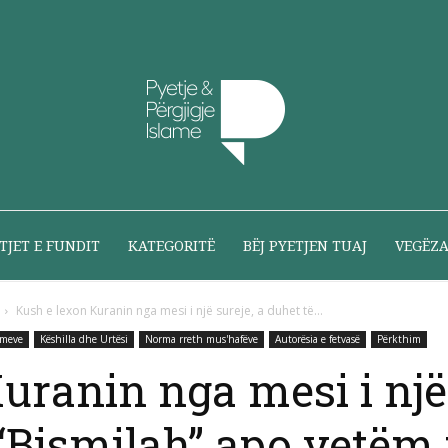
Pyetje
TJET E FUNDIT
KATEGORITË
BËJ PYETJEN TUAJ
VEGËZ
Kush e lexon Kuranin nga mesi i një sureje, a duhet të...
imeve
Këshilla dhe Urtësi
Norma rreth mus'hafëve
Autorësia e fetvasë
Përkthim
dhe
uranin nga mesi i një 
 “Bismilah” apo vetëm 