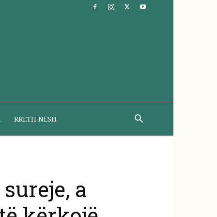
A
RRETH NESH
sureje, a
të kërkojë