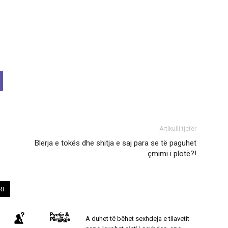
Artikulli tjetër
Blerja e tokës dhe shitja e saj para se të paguhet
çmimi i plotë?!
RI
A duhet të bëhet sexhdeja e tilavetit