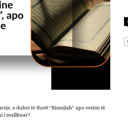
Ka
reje, a duhet të thotë “Bismilah” apo vetëm të
i i mallkuar?