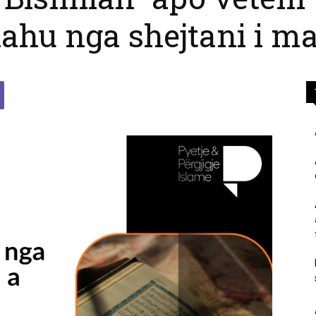
lahu nga shejtani i m
përgjigje
nga
feja
islame