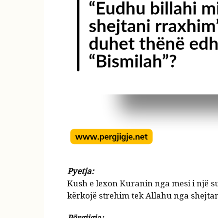
Pyetja:
Kush e lexon Kuranin nga mesi i një su
kërkojë strehim tek Allahu nga shejtan