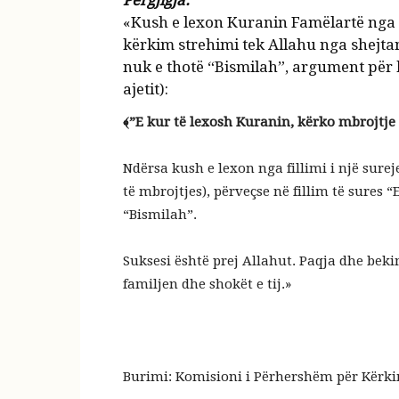
Përgjigja:
«Kush e lexon Kuranin Famëlartë nga me
kërkim strehimi tek Allahu nga shejtani
nuk e thotë “Bismilah”, argument për k
ajetit):
﴾”E kur të lexosh Kuranin, kërko mbrojtje 
Ndërsa kush e lexon nga fillimi i një surej
të mbrojtjes), përveçse në fillim të sures 
“Bismilah”.
Suksesi është prej Allahut. Paqja dhe bek
familjen dhe shokët e tij.»
Burimi: Komisioni i Përhershëm për Kërkime