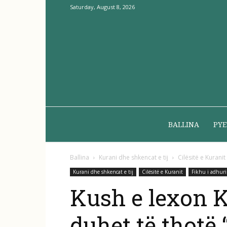
Saturday, August 8, 2026
BALLINA
PYE
Ballina
Kurani dhe shkencat e tij
Cilësitë e Kuranit
Kurani dhe shkencat e tij
Cilësitë e Kuranit
Fikhu i adhur
Kush e lexon K
duhet të thotë