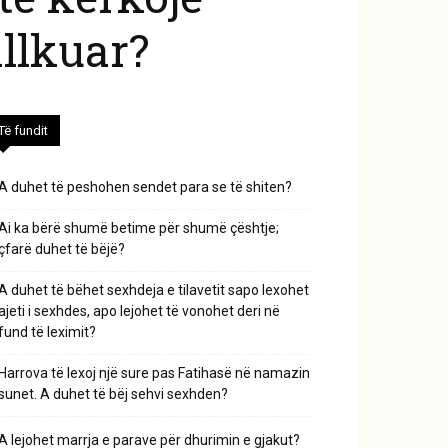
allkuar?
Të fundit
A duhet të peshohen sendet para se të shiten?
Ai ka bërë shumë betime për shumë çështje;
çfarë duhet të bëjë?
A duhet të bëhet sexhdeja e tilavetit sapo lexohet
ajeti i sexhdes, apo lejohet të vonohet deri në
fund të leximit?
Harrova të lexoj një sure pas Fatihasë në namazin
sunet. A duhet të bëj sehvi sexhden?
A lejohet marrja e parave për dhurimin e gjakut?