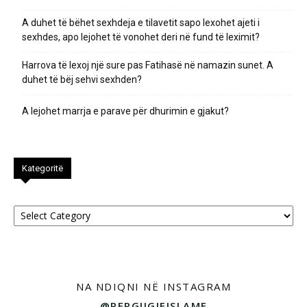
A duhet të bëhet sexhdeja e tilavetit sapo lexohet ajeti i
sexhdes, apo lejohet të vonohet deri në fund të leximit?
Harrova të lexoj një sure pas Fatihasë në namazin sunet. A
duhet të bëj sehvi sexhden?
A lejohet marrja e parave për dhurimin e gjakut?
Kategoritë
Kategoritë
NA NDIQNI NË INSTAGRAM
@PERGJIGJEISLAME