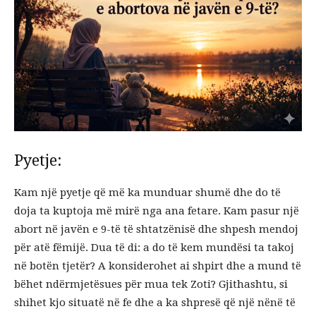
Pyetje:
Kam një pyetje që më ka munduar shumë dhe do të
doja ta kuptoja më mirë nga ana fetare. Kam pasur një
abort në javën e 9-të të shtatzënisë dhe shpesh mendoj
për atë fëmijë. Dua të di: a do të kem mundësi ta takoj
në botën tjetër? A konsiderohet ai shpirt dhe a mund të
bëhet ndërmjetësues për mua tek Zoti? Gjithashtu, si
shihet kjo situatë në fe dhe a ka shpresë që një nënë të