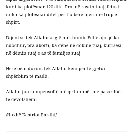
kur i ka plotësuar 120 ditë. Pra, në rastin tuaj, fetusi
nuk i ka plotësuar ditët për t’u bërë njeri me trup e
shpirt.
Dijeni se tek Allahu asgjë nuk humb. Edhe ajo që ka
ndodhur, pra aborti, ka qenë në dobinë tuaj, kurrsesi
në dëmin tuaj e as të familjes suaj.
Nëse bëni durim, tek Allahu keni për të gjetur
shpërblim të madh.
Allahu jua kompensoftë atë që humbët me pasardhës
të devotshëm!
/Hoxhë Kastriot Bardhi/