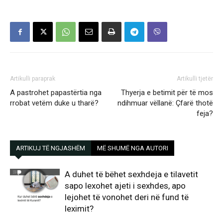
Artikulli paraprak
Artikulli tjetër
A pastrohet papastërtia nga
Thyerja e betimit për të mos
rrobat vetëm duke u tharë?
ndihmuar vëllanë: Çfarë thotë
feja?
ARTIKUJ TË NGJASHËM
MË SHUMË NGA AUTORI
A duhet të bëhet sexhdeja e tilavetit
sapo lexohet ajeti i sexhdes, apo
lejohet të vonohet deri në fund të
leximit?