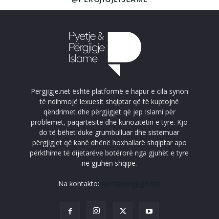
Pergjigje.net është platformë e hapur e cila synon
të ndihmojë lexuesit shqiptar që të kuptojnë
qëndrimet dhe përgjigjet që jep Islami për
problemet, paqartësitë dhe kuriozitetin e tyre. Kjo
do të bëhet duke grumbulluar dhe sistemuar
përgjigjet që kanë dhënë hoxhallarë shqiptar apo
përkthime të dijetarëve botërorë nga gjuhët e tyre
në gjuhën shqipe.
Na kontakto:
pyet@pergjigje.net