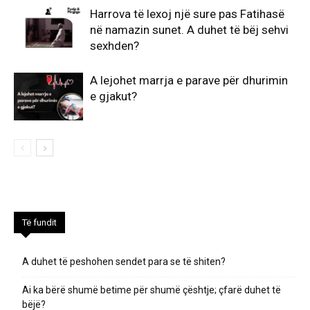
Harrova të lexoj një sure pas Fatihasë
në namazin sunet. A duhet të bëj sehvi
sexhden?
A lejohet marrja e parave për dhurimin
e gjakut?
Të fundit
A duhet të peshohen sendet para se të shiten?
Ai ka bërë shumë betime për shumë çështje; çfarë duhet të
bëjë?