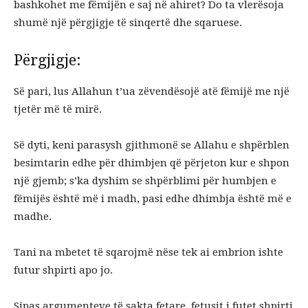
bashkohet me fëmijën e saj në ahiret? Do ta vlerësoja
shumë një përgjigje të sinqertë dhe sqaruese.
Përgjigje:
Së pari, lus Allahun t’ua zëvendësojë atë fëmijë me një
tjetër më të mirë.
Së dyti, keni parasysh gjithmonë se Allahu e shpërblen
besimtarin edhe për dhimbjen që përjeton kur e shpon
një gjemb; s’ka dyshim se shpërblimi për humbjen e
fëmijës është më i madh, pasi edhe dhimbja është më e
madhe.
Tani na mbetet të sqarojmë nëse tek ai embrion ishte
futur shpirti apo jo.
Sipas argumenteve të sakta fetare, fetusit i futet shpirti