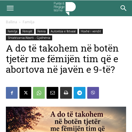
Ballina
Familja
Familja
Fëmijët
Femra
Autorësia e fetvasë
Hoxhë i vendit
Shtatëzania/Aborti - Gjidhënia
A do të takohem në botën
tjetër me fëmijën tim që e
abortova në javën e 9-të?