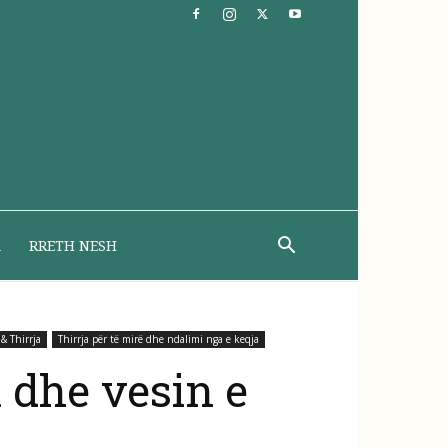
A
RRETH NESH
 & Thirrja
Thirrja për të mirë dhe ndalimi nga e keqja
n dhe vesin e