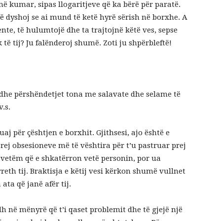
ë kumar, sipas llogaritjeve që ka bërë për paratë.
ë dyshoj se ai mund të ketë hyrë sërish në borxhe. A
lente, të hulumtojë dhe ta trajtojnë këtë ves, sepse
ë tij? Ju falënderoj shumë. Zoti ju shpërbleftë!
, dhe përshëndetjet tona me salavate dhe selame të
.s.
aj për çështjen e borxhit. Gjithsesi, ajo është e
rej obsesioneve më të vështira për t’u pastruar prej
jo vetëm që e shkatërron vetë personin, por ua
reth tij. Braktisja e këtij vesi kërkon shumë vullnet
ta që janë afër tij.
dh në mënyrë që t’i qaset problemit dhe të gjejë një