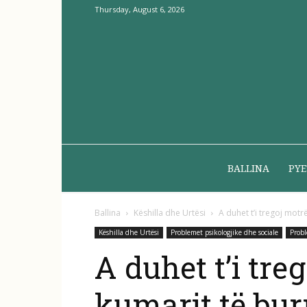
Thursday, August 6, 2026
BALLINA
PYE
Ballina
Këshilla dhe Urtësi
A duhet t’i tregoj motr
Këshilla dhe Urtësi
Problemet psikologjike dhe sociale
Probl
A duhet t’i tre
kumarit të burr