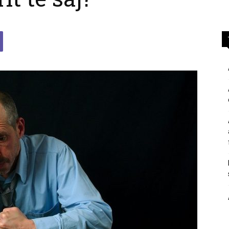
përgjigje
nga
feja
islame