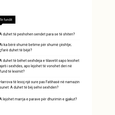
Të fundit
A duhet të peshohen sendet para se të shiten?
Ai ka bërë shumë betime për shumë çështje;
çfarë duhet të bëjë?
A duhet të bëhet sexhdeja e tilavetit sapo lexohet
ajeti i sexhdes, apo lejohet të vonohet deri në
fund të leximit?
Harrova të lexoj një sure pas Fatihasë në namazin
sunet. A duhet të bëj sehvi sexhden?
A lejohet marrja e parave për dhurimin e gjakut?