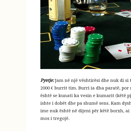
Pyetje:
Jam në një vështirësi dhe nuk di si 
2000 € burrit tim. Burri ia dha paratë, p
është se kunati ka vesin e kumarit (këtë pj
ishte i dobët dhe pa shumë sens. Kam dys
ime nuk është në dijeni për këtë borxh, ai 
mos i tregojë.