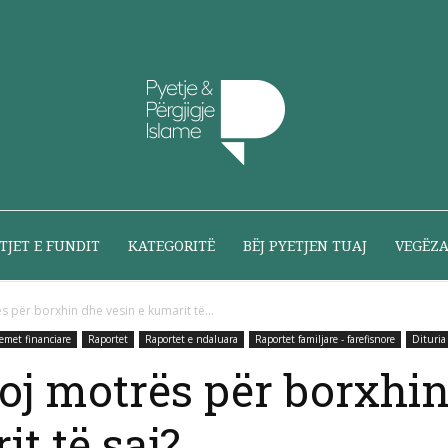
Pyetje
TJET E FUNDIT
KATEGORITË
BËJ PYETJEN TUAJ
VEGËZ
ës për borxhin dhe vesin e kumarit të...
emet financiare
Raportet
Raportet e ndaluara
Raportet familjare - farefisnore
Dituria
dhe
goj motrës për borxhi
it të saj?