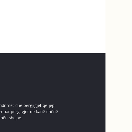
ndrimet dhe përgjigjet që jep
temuar përgjigjet që kanë dhënë
uhën shqipe.