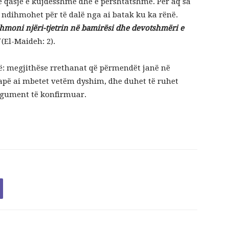
ë qasje e kujdesshme dhe e përshtatshme. Për aq sa
i ndihmohet për të dalë nga ai batak ku ka rënë.
hmoni njëri-tjetrin në bamirësi dhe devotshmëri e
”
(El-Maideh: 2).
të: megjithëse rrethanat që përmendët janë në
rapë ai mbetet vetëm dyshim, dhe duhet të ruhet
 argument të konfirmuar.