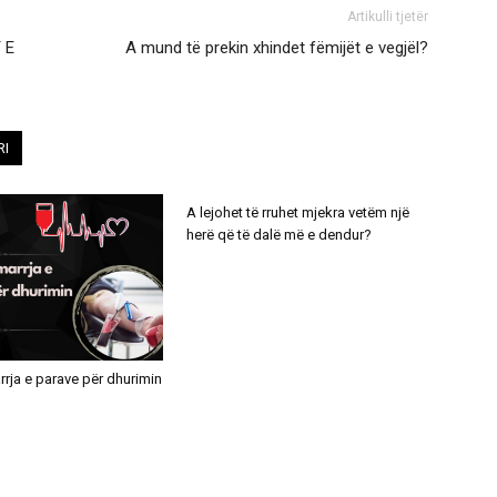
Artikulli tjetër
 E
A mund të prekin xhindet fëmijët e vegjël?
RI
A lejohet të rruhet mjekra vetëm një
herë që të dalë më e dendur?
rrja e parave për dhurimin