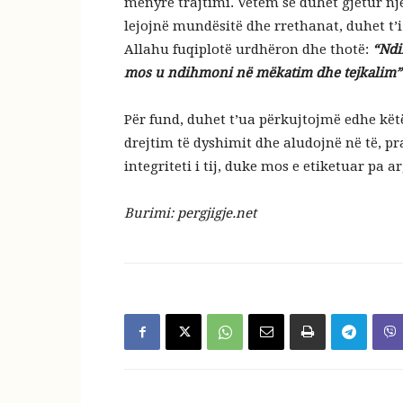
mënyrë trajtimi. Vetëm se duhet gjetur nj
lejojnë mundësitë dhe rrethanat, duhet t’
Allahu fuqiplotë urdhëron dhe thotë:
“Ndi
mos u ndihmoni në mëkatim dhe tejkalim
Për fund, duhet t’ua përkujtojmë edhe kë
drejtim të dyshimit dhe aludojnë në të, p
integriteti i tij, duke mos e etiketuar pa
Burimi: pergjigje.net