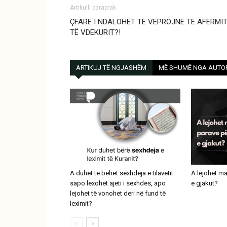
Artikulli paraprak
ÇFARË I NDALOHET TË VEPROJNË TË AFËRMIT
TË VDEKURIT?!
ARTIKUJ TË NGJASHËM
MË SHUMË NGA AUTO
A duhet të bëhet sexhdeja e tilavetit
A lejohet ma
sapo lexohet ajeti i sexhdes, apo
e gjakut?
lejohet të vonohet deri në fund të
leximit?