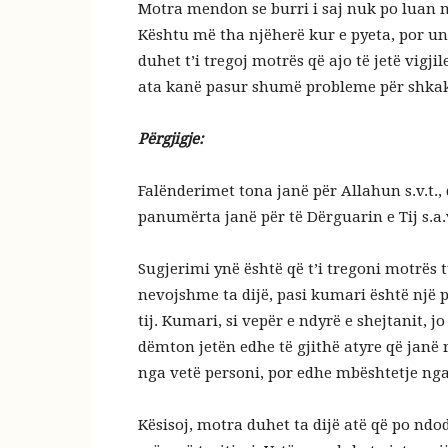
Motra mendon se burri i saj nuk po luan m
Kështu më tha njëherë kur e pyeta, por un
duhet t’i tregoj motrës që ajo të jetë vigji
ata kanë pasur shumë probleme për shkak t
Përgjigje:
Falënderimet tona janë për Allahun s.v.t.
panumërta janë për të Dërguarin e Tij s.a.v
Sugjerimi ynë është që t’i tregoni motrës tu
nevojshme ta dijë, pasi kumari është një p
tij. Kumari, si vepër e ndyrë e shejtanit, 
dëmton jetën edhe të gjithë atyre që janë r
nga vetë personi, por edhe mbështetje nga a
Kësisoj, motra duhet ta dijë atë që po ndo