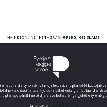
NA NDIQNI NË INSTAGRAM
@PERGJIGJEISLAME
ë e hapur e cila synon të ndihmojë lexuesit shqiptar që të kuptojnë që
itë dhe kuriozitetin e tyre. Kjo do të bëhet duke grumbulluar dhe sis
shqiptar apo përkthime të dijetarëve botërorë nga gjuhët e tyre në gj
Na kontakto:
pyet@pergjigje.net