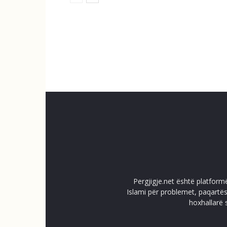
Pergjigje.net është platform
Islami për problemet, paqartës
hoxhallarë 