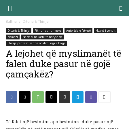
Ballina
Dituria & Thirrja
Dituria & Thirrja
Fikhu i adhurimeve
Autorësia e fetvasë
Hoxhë i vendit
Namazi
Namazi në raste të ndryshme
Thirrja për të mirë dhe ndalimi nga e keqja
​A lejohet që myslimanët të
falen duke pasur në gojë
çamçakëz?
​Të falet një besimtar apo besimtare duke pasur një