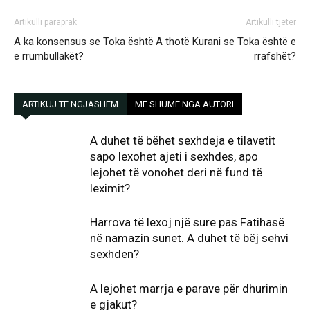
Artikulli paraprak
Artikulli tjetër
A ka konsensus se Toka është
A thotë Kurani se Toka është e
e rrumbullakët?
rrafshët?
ARTIKUJ TË NGJASHËM
MË SHUMË NGA AUTORI
A duhet të bëhet sexhdeja e tilavetit
sapo lexohet ajeti i sexhdes, apo
lejohet të vonohet deri në fund të
leximit?
Harrova të lexoj një sure pas Fatihasë
në namazin sunet. A duhet të bëj sehvi
sexhden?
A lejohet marrja e parave për dhurimin
e gjakut?