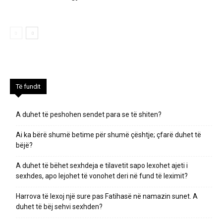
Të fundit
A duhet të peshohen sendet para se të shiten?
Ai ka bërë shumë betime për shumë çështje; çfarë duhet të
bëjë?
A duhet të bëhet sexhdeja e tilavetit sapo lexohet ajeti i
sexhdes, apo lejohet të vonohet deri në fund të leximit?
Harrova të lexoj një sure pas Fatihasë në namazin sunet. A
duhet të bëj sehvi sexhden?