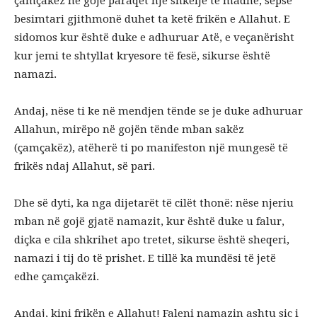
çamçakëz në gojë paraqet një shkelje të madhe, sepse
besimtari gjithmonë duhet ta ketë frikën e Allahut. E
sidomos kur është duke e adhuruar Atë, e veçanërisht
kur jemi te shtyllat kryesore të fesë, sikurse është
namazi.
​Andaj, nëse ti ke në mendjen tënde se je duke adhuruar
Allahun, mirëpo në gojën tënde mban sakëz
(çamçakëz), atëherë ti po manifeston një mungesë të
frikës ndaj Allahut, së pari.
​Dhe së dyti, ka nga dijetarët të cilët thonë: nëse njeriu
mban në gojë gjatë namazit, kur është duke u falur,
diçka e cila shkrihet apo tretet, sikurse është sheqeri,
namazi i tij do të prishet. E tillë ka mundësi të jetë
edhe çamçakëzi.
​Andaj, kini frikën e Allahut! Faleni namazin ashtu siç i