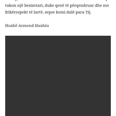
takon një besimtari, duke qenë të përqendruar dhe me
frikërespekt të lartë, sepse kemi dalë para Tij.
Hoxhë Armend Haxhiu