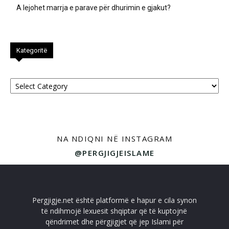
A lejohet marrja e parave për dhurimin e gjakut?
Kategoritë
Kategoritë
NA NDIQNI NË INSTAGRAM
@PERGJIGJEISLAME
Pergjigje.net është platformë e hapur e cila synon
të ndihmojë lexuesit shqiptar që të kuptojnë
qëndrimet dhe përgjigjet që jep Islami për