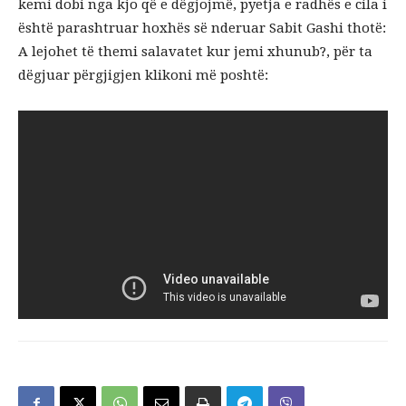
kemi dobi nga kjo që e dëgjojmë, pyetja e radhës e cila i
është parashtruar hoxhës së nderuar Sabit Gashi thotë:
A lejohet të themi salavatet kur jemi xhunub?, për ta
dëgjuar përgjigjen klikoni më poshtë: