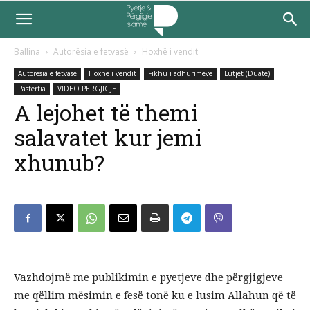
Ballina
Autorësia e fetvasë
Hoxhë i vendit
Autorësia e fetvasë
Hoxhë i vendit
Fikhu i adhurimeve
Lutjet (Duatë)
Pastërtia
VIDEO PERGJIGJE
A lejohet të themi
salavatet kur jemi
xhunub?
Vazhdojmë me publikimin e pyetjeve dhe përgjigjeve
me qëllim mësimin e fesë tonë ku e lusim Allahun që të