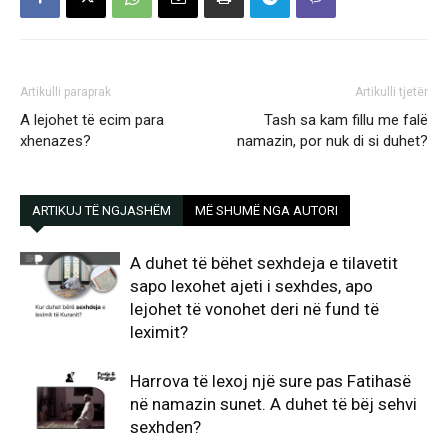
Artikulli paraprak
Artikulli tjetër
A lejohet të ecim para
Tash sa kam fillu me falë
xhenazes?
namazin, por nuk di si duhet?
ARTIKUJ TË NGJASHËM
MË SHUMË NGA AUTORI
A duhet të bëhet sexhdeja e tilavetit
sapo lexohet ajeti i sexhdes, apo
lejohet të vonohet deri në fund të
leximit?
Harrova të lexoj një sure pas Fatihasë
në namazin sunet. A duhet të bëj sehvi
sexhden?