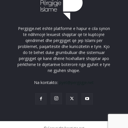
Pergjigje.net është platformë e hapur e cila synon
të ndihmojë lexuesit shqiptar që të kuptojnë
qëndrimet dhe përgjigjet që jep Islami për
problemet, paqartësitë dhe kuriozitetin e tyre. Kjo
do të bëhet duke grumbulluar dhe sistemuar
përgjigjet që kanë dhënë hoxhallarë shqiptar apo
përkthime të dijetarëve botërorë nga gjuhët e tyre
në gjuhën shqipe.
Na kontakto:
pyet@pergjigje.net