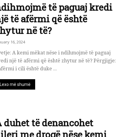
dihmojmë të paguaj kredi
jë të afërmi që është
hytur në të?
nuary 16, 2024
yetje: A kemi mëkat nëse i ndihmojmë të paguaj
edi një të afërmi që është zhytur në të? Përgjigje:
afërmi i cili është duke ...
Lexo më shumë
 duhet të denancohet
ileri me drogë nëse kemi