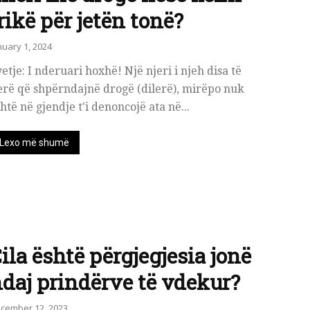
rikë për jetën tonë?
nuary 1, 2024
etje: I nderuari hoxhë! Një njeri i njeh disa të
erë që shpërndajnë drogë (dilerë), mirëpo nuk
htë në gjendje t'i denoncojë ata në...
Lexo më shumë
ila është përgjegjesia jonë
daj prindërve të vdekur?
cember 12, 2023