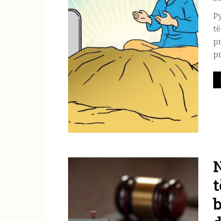
Py
të
pr
pr
N
t
b