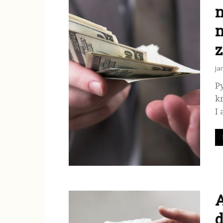
n
n
z
Ja
P
kr
I 
A
d