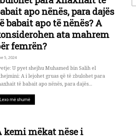
abait apo nënës, para dajës
ë babait apo të nënës? A
konsiderohen ata mahrem
ër femrën?
ne 5, 2024
etje: U pyet shejhu Muhamed bin Salih el
hejmini: A i lejohet gruas që të zbulohet para
axhait të babait apo nënës, para dajës...
Lexo më shumë
 kemi mëkat nëse i