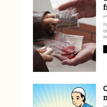
f
Ja
Py
tj
ës
C
n
De