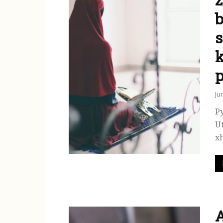
b
s
p
Ju
Py
Ut
xh
A