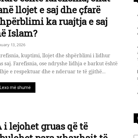
anë llojet e saj dhe çfarë
përgjigje
hpërblimi ka ruajtja e saj
ë Islam?
nuary 13, 2026
nga
refisnia, kuptimi, llojet dhe shpërblimi i lidhur
s saj. Farefisnia, ose ndryshe lidhja e barkut është
dhje e respektuar dhe e nderuar te të gjithë...
Lexo më shumë
feja
 i lejohet gruas që të
islame
Ka
bulohet para xhaxhait të