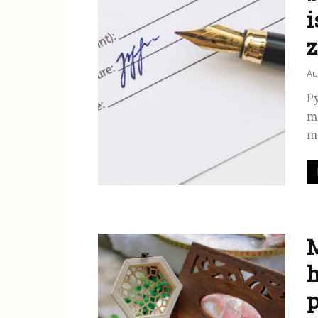
i
z
Au
Py
ma
me
M
h
p