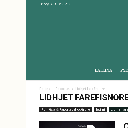
Friday, August 7, 2026
BALLINA
PYE
Ballina
Raportet
Lidhjet farefisnore
LIDHJET FAREFISNOR
Fqinjësia & Raportet shoqërore
Jetimi
Lidhjet far
Ç