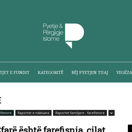
Pyetje
TJET E FUNDIT
KATEGORITË
BËJ PYETJEN TUAJ
VEGËZ
E
dhe
efisnore
Raportet e ndaluara
Raportet familjare - farefisnore
farë është farefisnia, cilat