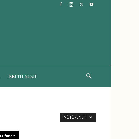
A
RRETH NESH
MË TË FUNDIT
Të fundit