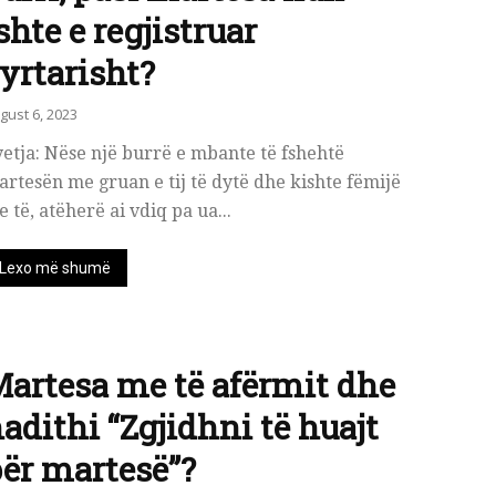
shte e regjistruar
yrtarisht?
gust 6, 2023
etja: Nëse një burrë e mbante të fshehtë
rtesën me gruan e tij të dytë dhe kishte fëmijë
 të, atëherë ai vdiq pa ua...
Lexo më shumë
artesa me të afërmit dhe
adithi “Zgjidhni të huajt
ër martesë”?