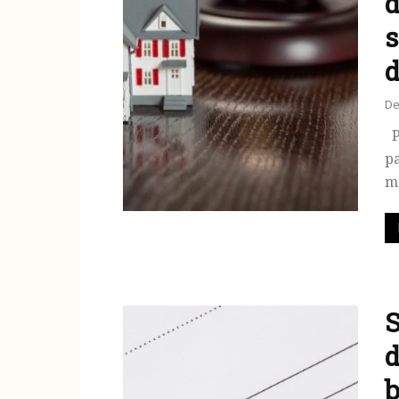
d
s
d
De
P
pa
më
S
d
b