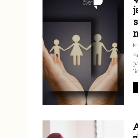
j
s
n
Ja
Fa
pa
li
A
z