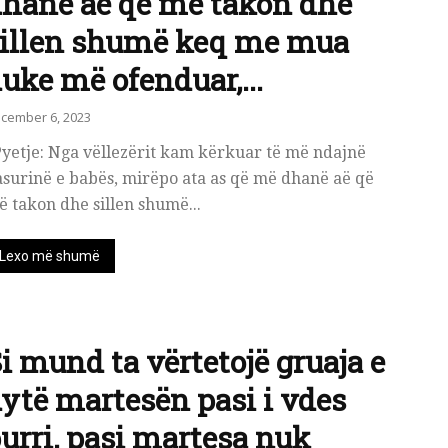
hanë aë që më takon dhe
illen shumë keq me mua
uke më ofenduar,...
cember 6, 2023
yetje: Nga vëllezërit kam kërkuar të më ndajnë
surinë e babës, mirëpo ata as që më dhanë aë që
 takon dhe sillen shumë...
Lexo më shumë
i mund ta vërtetojë gruaja e
ytë martesën pasi i vdes
urri, pasi martesa nuk