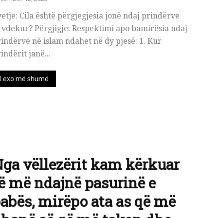
etje: Cila është përgjegjesia jonë ndaj prindërve
 vdekur? Përgjigje: Respektimi apo bamirësia ndaj
indërve në islam ndahet në dy pjesë: 1. Kur
indërit janë...
Lexo më shumë
ga vëllezërit kam kërkuar
ë më ndajnë pasurinë e
abës, mirëpo ata as që më