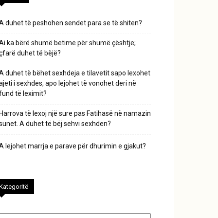
A duhet të peshohen sendet para se të shiten?
Ai ka bërë shumë betime për shumë çështje;
çfarë duhet të bëjë?
A duhet të bëhet sexhdeja e tilavetit sapo lexohet
ajeti i sexhdes, apo lejohet të vonohet deri në
fund të leximit?
Harrova të lexoj një sure pas Fatihasë në namazin
sunet. A duhet të bëj sehvi sexhden?
A lejohet marrja e parave për dhurimin e gjakut?
Kategoritë
tegoritë