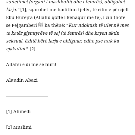
sunetimet (organi i mashkullit dhe i femrës), obligohet
larja.”
[1], sqarohet me hadithin tjetër, të cilin e përcjell
Ebu Hurejra (Allahu qoftë i kënaqur me të), i cili thotë
se Pejgamberi ﷺ ka thënë: “
Kur ndokush të ulet në mes
të katër gjymtyrëve të saj (të femrës) dhe kryen aktin
seksual, është bërë larja e obliguar, edhe pse nuk ka
ejakulim
.” [2]
Allahu e di më së miri!
Alaudin Abazi
—————————-
[1] Ahmedi
[2] Muslimi