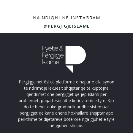
NA NDIQNI NË INSTAGRAM
@PERGJIGJEISLAME
Pergjigje.net është platformë e hapur e cila synon
të ndihmojë lexuesit shqiptar që të kuptojnë
qëndrimet dhe përgjigjet që jep Islami për
problemet, paqartësitë dhe kuriozitetin e tyre. Kjo
do të bëhet duke grumbulluar dhe sistemuar
përgjigjet që kanë dhënë hoxhallarë shqiptar apo
përkthime të dijetarëve botërorë nga gjuhët e tyre
në gjuhën shqipe.