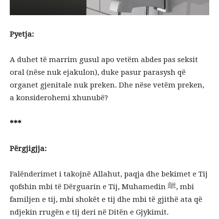
Pyetja
:
A duhet të marrim gusul apo vetëm abdes pas seksit
oral (nëse nuk ejakulon), duke pasur parasysh që
organet gjenitale nuk preken. Dhe nëse vetëm preken,
a konsiderohemi xhunubë?
***
Përgjigjja:
Falënderimet i takojnë Allahut, paqja dhe bekimet e Tij
qofshin mbi të Dërguarin e Tij, Muhamedin ﷺ, mbi
familjen e tij, mbi shokët e tij dhe mbi të gjithë ata që
ndjekin rrugën e tij deri në Ditën e Gjykimit.