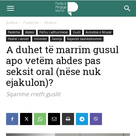
Ballina
Pastërtia
Abdesi
Pastërtia
Abdesi
Fikhu i adhurimeve
Gusli
Autorësia e fetvasë
Hoxhë i vendit
Intimitet
Familja
Raportet bashkëshortore
A duhet të marrim gusul
apo vetëm abdes pas
seksit oral (nëse nuk
ejakulon)?
Sqarime rreth guslit