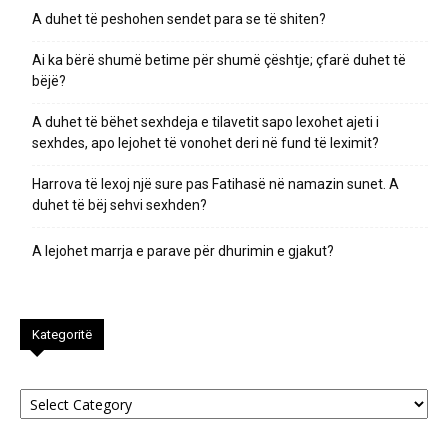
A duhet të peshohen sendet para se të shiten?
Ai ka bërë shumë betime për shumë çështje; çfarë duhet të
bëjë?
A duhet të bëhet sexhdeja e tilavetit sapo lexohet ajeti i
sexhdes, apo lejohet të vonohet deri në fund të leximit?
Harrova të lexoj një sure pas Fatihasë në namazin sunet. A
duhet të bëj sehvi sexhden?
A lejohet marrja e parave për dhurimin e gjakut?
Kategoritë
Kategoritë