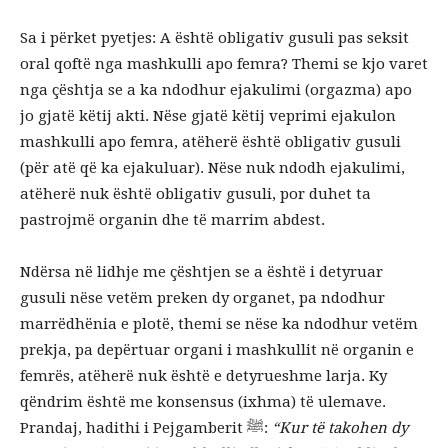
Sa i përket pyetjes: A është obligativ gusuli pas seksit
oral qoftë nga mashkulli apo femra? Themi se kjo varet
nga çështja se a ka ndodhur ejakulimi (orgazma) apo
jo gjatë këtij akti. Nëse gjatë këtij veprimi ejakulon
mashkulli apo femra, atëherë është obligativ gusuli
(për atë që ka ejakuluar). Nëse nuk ndodh ejakulimi,
atëherë nuk është obligativ gusuli, por duhet ta
pastrojmë organin dhe të marrim abdest.
Ndërsa në lidhje me çështjen se a është i detyruar
gusuli nëse vetëm preken dy organet, pa ndodhur
marrëdhënia e plotë, themi se nëse ka ndodhur vetëm
prekja, pa depërtuar organi i mashkullit në organin e
femrës, atëherë nuk është e detyrueshme larja. Ky
qëndrim është me konsensus (ixhma) të ulemave.
Prandaj, hadithi i Pejgamberit ﷺ:
“Kur të takohen dy