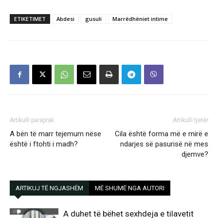
ETIKETIMET
Abdesi
gusuli
Marrëdhëniet intime
Artikulli paraprak
Artikulli tjetër
A bën të marr tejemum nëse
Cila është forma më e mirë e
është i ftohti i madh?
ndarjes së pasurisë në mes
djemve?
ARTIKUJ TË NGJASHËM
MË SHUMË NGA AUTORI
A duhet të bëhet sexhdeja e tilavetit