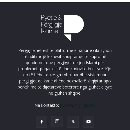
Pergjigje.net është platformë e hapur e cila synon
të ndihmojë lexuesit shqiptar që të kuptojnë
qëndrimet dhe përgjigjet që jep Islami për
problemet, paqartësitë dhe kuriozitetin e tyre. Kjo
do të bëhet duke grumbulluar dhe sistemuar
përgjigjet që kanë dhënë hoxhallarë shqiptar apo
përkthime të dijetarëve botërorë nga gjuhët e tyre
në gjuhën shqipe.
Na kontakto:
pyet@pergjigje.net