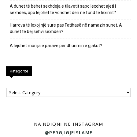
A duhet të bëhet sexhdeja e tilavetit sapo lexohet ajeti i
sexhdes, apo lejohet të vonohet deri në fund të leximit?
Harrova të lexoj një sure pas Fatihasë në namazin sunet. A
duhet të bëj sehvi sexhden?
A lejohet marrja e parave për dhurimin e gjakut?
Kategoritë
Kategoritë
NA NDIQNI NË INSTAGRAM
@PERGJIGJEISLAME