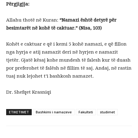
Përgjigjja:
Allahu thotë në Kuran:
“Namazi është detyrë për
besimtarët në kohë të caktuar.” (Nisa, 103)
Kohët e caktuar e që i kemi 5 kohë namazi, e që fillon
nga hyrja e atij namazit deri në hyrjen e namazit
tjetër. Gjatë kësaj kohe mundesh të falesh kur të duash
por preferohet të falësh në fillim të saj. Andaj, në rastin
tuaj nuk lejohet t’i bashkosh namazet.
Dr. Shefqet Krasniqi
ETIKETIMET
Bashkimi i namazeve
Fakulteti
studimet