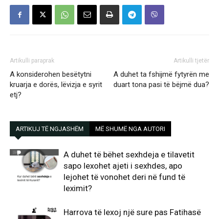
Artikulli paraprak
Artikulli tjetër
A konsiderohen besëtytni
A duhet ta fshijmë fytyrën me
kruarja e dorës, lëvizja e syrit
duart tona pasi të bëjmë dua?
etj?
ARTIKUJ TË NGJASHËM
MË SHUMË NGA AUTORI
A duhet të bëhet sexhdeja e tilavetit
sapo lexohet ajeti i sexhdes, apo
lejohet të vonohet deri në fund të
leximit?
Harrova të lexoj një sure pas Fatihasë