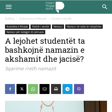
Ballina
Autorësia e fetvasë
Hoxhë i vendit
Autorësia e fetvasë
Hoxhë i vendit
Namazi
Namazi në raste të ndryshme
Namazi për kategori të caktuara
A lejohet studentët ta
bashkojnë namazin e
akshamit dhe jacisë?
Sqarime rreth namazit