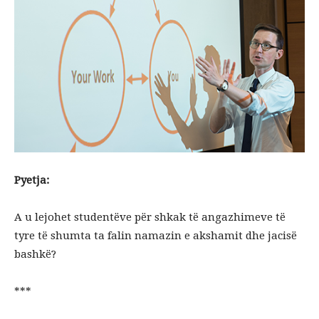
Pyetja:
A u lejohet studentëve për shkak të angazhimeve të
tyre të shumta ta falin namazin e akshamit dhe jacisë
bashkë?
***