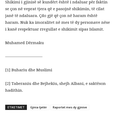
Shikimi i gjinisë së kundërt është i ndaluar për faktin
se çon në veprat tjera që e pasojnë shikimin, të cilat
janë të ndaluara. Çdo gjë që çon në haram është
haram. Nuk ka imoralitet në mes të dy personave nëse
i kanë respektuar rregullat e shikimit sipas Islamit.
Muhamed Dërmaku
—————————–
[1] Buhariu dhe Muslimi
[2] Taberaniu dhe Bejhekiu, shejh Albani, e saktëson
hadithin.
ETIKETIMET
Gjinia tjetër
Raportet mes dy gjinive