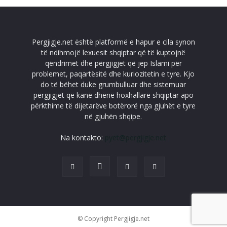
Pergjigje.net është platformë e hapur e cila synon
të ndihmojë lexuesit shqiptar që të kuptojnë
qëndrimet dhe përgjigjet që jep Islami për
problemet, paqartësitë dhe kuriozitetin e tyre. Kjo
do të bëhet duke grumbulluar dhe sistemuar
përgjigjet që kanë dhënë hoxhallarë shqiptar apo
përkthime të dijetarëve botërorë nga gjuhët e tyre
në gjuhën shqipe.
Na kontakto:
pyet@pergjigje.net
© Copyright Pergjigje.net