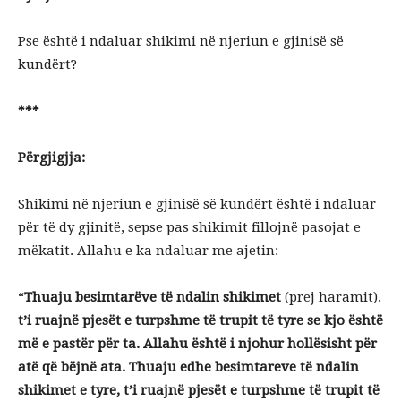
Pse është i ndaluar shikimi në njeriun e gjinisë së
kundërt?
***
Përgjigjja:
Shikimi në njeriun e gjinisë së kundërt është i ndaluar
për të dy gjinitë, sepse pas shikimit fillojnë pasojat e
mëkatit. Allahu e ka ndaluar me ajetin:
“
Thuaju besimtarëve të ndalin shikimet
(prej haramit),
t’i ruajnë pjesët e turpshme të trupit të tyre se kjo është
më e pastër për ta. Allahu është i njohur hollësisht për
atë që bëjnë ata. Thuaju edhe besimtareve të ndalin
shikimet e tyre, t’i ruajnë pjesët e turpshme të trupit të