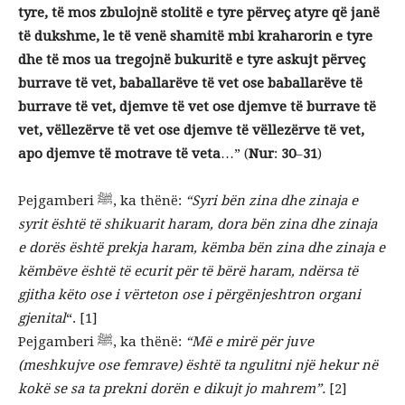
tyre, të mos zbulojnë stolitë e tyre përveç atyre që janë
të dukshme, le të venë shamitë mbi kraharorin e tyre
dhe të mos ua tregojnë bukuritë e tyre askujt përveç
burrave të vet, baballarëve të vet ose baballarëve të
burrave të vet, djemve të vet ose djemve të burrave të
vet, vëllezërve të vet ose djemve të vëllezërve të vet,
apo djemve të motrave të veta
…” (
Nur
:
30
–
31
)
Pejgamberi ﷺ, ka thënë:
“Syri bën zina dhe zinaja e
syrit është të shikuarit haram, dora bën zina dhe zinaja
e dorës është prekja haram, këmba bën zina dhe zinaja e
këmbëve është të ecurit për të bërë haram, ndërsa të
gjitha këto ose i vërteton ose i përgënjeshtron organi
gjenital
“. [1]
Pejgamberi ﷺ, ka thënë:
“Më e mirë për juve
(meshkujve ose femrave) është ta ngulitni një hekur në
kokë se sa ta prekni dorën e dikujt jo mahrem”.
[2]