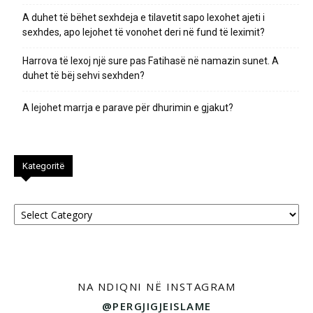
A duhet të bëhet sexhdeja e tilavetit sapo lexohet ajeti i
sexhdes, apo lejohet të vonohet deri në fund të leximit?
Harrova të lexoj një sure pas Fatihasë në namazin sunet. A
duhet të bëj sehvi sexhden?
A lejohet marrja e parave për dhurimin e gjakut?
Kategoritë
Kategoritë
NA NDIQNI NË INSTAGRAM
@PERGJIGJEISLAME