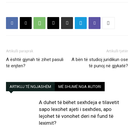
Artikulli paraprak
Artikulli tjetër
A është gjynah të zihet pasuli
A bën të studioj juridikun ose
të enjten?
të punoj në gjykatë?
ARTIKUJ TË NGJASHËM
MË SHUMË NGA AUTORI
A duhet të bëhet sexhdeja e tilavetit
sapo lexohet ajeti i sexhdes, apo
lejohet të vonohet deri në fund të
leximit?