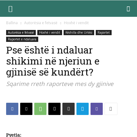
Ballina
Autorësia e fetvasë
Hoxhë i vendit
Autorësia e fetvasë
Hoxhë i vendit
Këshilla dhe Urtësi
Raportet
Raportet e ndaluara
Pse është i ndaluar
shikimi në njeriun e
gjinisë së kundërt?
Sqarime rreth raporteve mes dy gjinive
Pyetja: