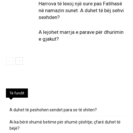
Harrova të lexoj një sure pas Fatihasë
në namazin sunet. A duhet të bëj sehvi
sexhden?
A lejohet marrja e parave për dhurimin
e gjakut?
Të fundit
A duhet të peshohen sendet para se të shiten?
Ai ka bërë shumë betime për shumë çështje; çfarë duhet të
bëjë?