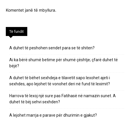
Komentet janë të mbyllura.
Të fundit
A duhet të peshohen sendet para se të shiten?
Ai ka bërë shumë betime për shumë çështje; çfarë duhet të
bëjë?
A duhet të bëhet sexhdeja e tilavetit sapo lexohet ajeti i
sexhdes, apo lejohet të vonohet deri në fund të leximit?
Harrova të lexoj një sure pas Fatihasë në namazin sunet. A
duhet të bëj sehvi sexhden?
A lejohet marrja e parave për dhurimin e gjakut?