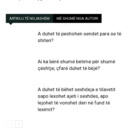
ARTIKUJ TË NGJASHËM
MË SHUMË NGA AUTORI
A duhet të peshohen sendet para se të
shiten?
Ai ka bërë shumë betime për shumë
çështje; çfarë duhet të bëjë?
A duhet të bëhet sexhdeja e tilavetit
sapo lexohet ajeti i sexhdes, apo
lejohet të vonohet deri në fund të
leximit?