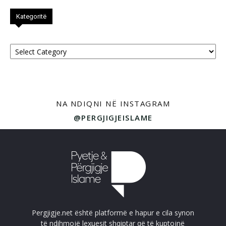
Kategoritë
Kategoritë
NA NDIQNI NË INSTAGRAM
@PERGJIGJEISLAME
Pergjigje.net është platformë e hapur e cila synon
të ndihmojë lexuesit shqiptar që të kuptojnë