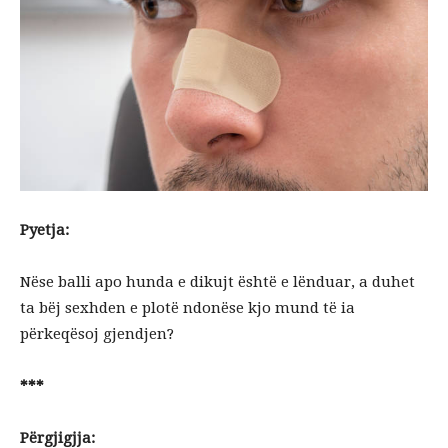
Pyetja:
Nëse balli apo hunda e dikujt është e lënduar, a duhet
ta bëj sexhden e plotë ndonëse kjo mund të ia
përkeqësoj gjendjen?
***
Përgjigjja: