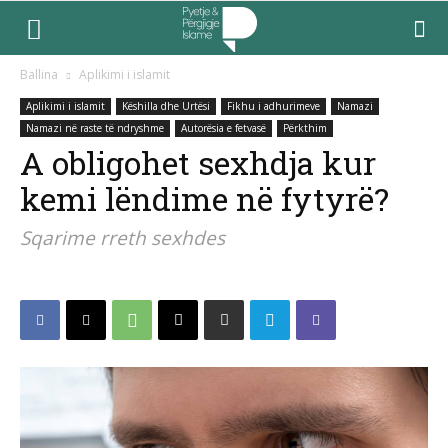
Ballina
Aplikimi i islamit
Aplikimi i islamit
Këshilla dhe Urtësi
Fikhu i adhurimeve
Namazi
Namazi në raste të ndryshme
Autorësia e fetvasë
Përkthim
A obligohet sexhdja kur
kemi lëndime në fytyrë?
Sqarime rreth sexhdes