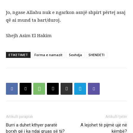
Jo, ngase Allahu nuk e ngarkon asnjë shpirt përtej asaj
që ai mund ta bart/duroj.
Shejh Asim El Hakim
ETIKETIMET
Forma e namazit
Sexhdja
SHENDETI
Artikulli paraprak
Artikulli tjetër
Burri a duhet kthyer paratë
A lejohet të pijmë ujë në
borxh që i ka ndaj gruas së tij?
këmbë?