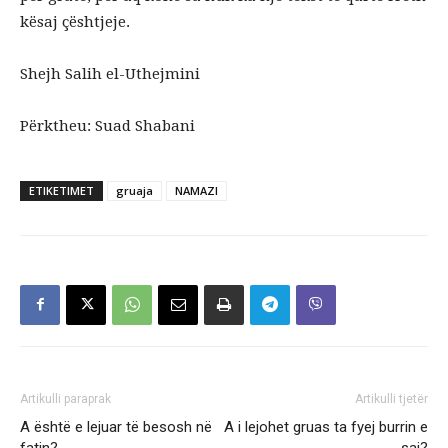
kësaj çështjeje.
Shejh Salih el-Uthejmini
Përktheu: Suad Shabani
ETIKETIMET
gruaja
NAMAZI
Artikulli paraprak
Artikulli tjetër
A është e lejuar të besosh në
A i lejohet gruas ta fyej burrin e
fatin?
saj?