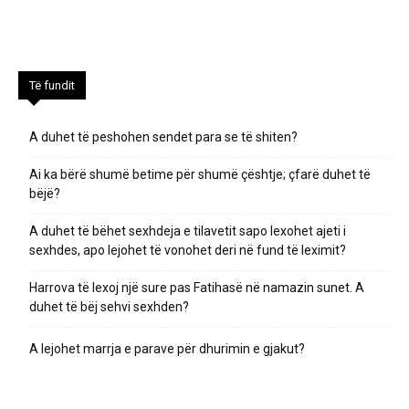
Të fundit
A duhet të peshohen sendet para se të shiten?
Ai ka bërë shumë betime për shumë çështje; çfarë duhet të
bëjë?
A duhet të bëhet sexhdeja e tilavetit sapo lexohet ajeti i
sexhdes, apo lejohet të vonohet deri në fund të leximit?
Harrova të lexoj një sure pas Fatihasë në namazin sunet. A
duhet të bëj sehvi sexhden?
A lejohet marrja e parave për dhurimin e gjakut?