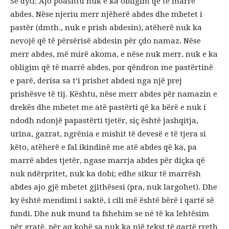
Së dyti: Ajo poashtu nuk e ka obligim që të marrë
abdes. Nëse njeriu merr njëherë abdes dhe mbetet i
pastër (dmth., nuk e prish abdesin), atëherë nuk ka
nevojë që të përsërisë abdesin për çdo namaz. Nëse
merr abdes, më mirë akoma, e nëse nuk merr, nuk e ka
obligim që të marrë abdes, por qëndron me pastërtinë
e parë, derisa sa t’i prishet abdesi nga një prej
prishësve të tij. Kështu, nëse merr abdes për namazin e
drekës dhe mbetet me atë pastërti që ka bërë e nuk i
ndodh ndonjë papastërti tjetër, siç është jashqitja,
urina, gazrat, ngrënia e mishit të devesë e të tjera si
këto, atëherë e fal ikindinë me atë abdes që ka, pa
marrë abdes tjetër, ngase marrja abdes për diçka që
nuk ndërpritet, nuk ka dobi; edhe sikur të marrësh
abdes ajo gjë mbetet gjithësesi (pra, nuk largohet). Dhe
ky është mendimi i saktë, i cili më është bërë i qartë së
fundi. Dhe nuk mund ta fshehim se në të ka lehtësim
për gratë, për aq kohë sa nuk ka një tekst të qartë rreth