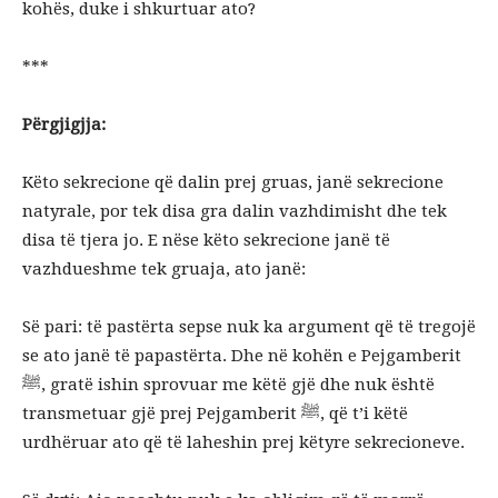
kohës, duke i shkurtuar ato?
***
Përgjigjja:
Këto sekrecione që dalin prej gruas, janë sekrecione
natyrale, por tek disa gra dalin vazhdimisht dhe tek
disa të tjera jo. E nëse këto sekrecione janë të
vazhdueshme tek gruaja, ato janë:
Së pari: të pastërta sepse nuk ka argument që të tregojë
se ato janë të papastërta. Dhe në kohën e Pejgamberit
ﷺ, gratë ishin sprovuar me këtë gjë dhe nuk është
transmetuar gjë prej Pejgamberit ﷺ, që t’i këtë
urdhëruar ato që të laheshin prej këtyre sekrecioneve.