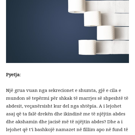
Pyetja
:
Një grua vuan nga sekrecionet e shumta, gjë e cila e
mundon së tepërmi për shkak të marrjes së shpeshtë të
abdesit, veçanërsisht kur del nga shtëpia. A i lejohet
asaj që ta falë drekën dhe ikindinë me të njëjtin abdes
dhe akshamin dhe jacisë më të njëjtin abdes? Dhe a i
lejohet që t’i bashkojë namazet në fillim apo në fund të