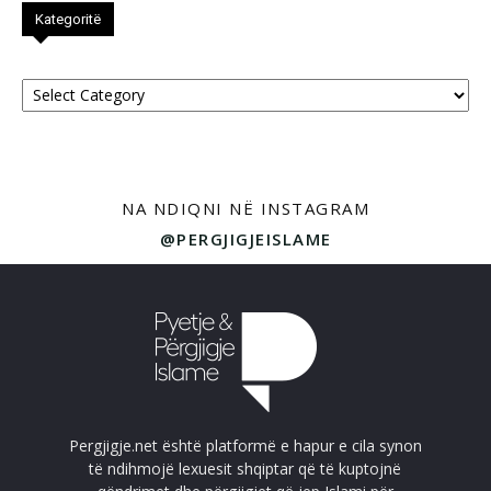
Kategoritë
Kategoritë
NA NDIQNI NË INSTAGRAM
@PERGJIGJEISLAME
Pergjigje.net është platformë e hapur e cila synon
të ndihmojë lexuesit shqiptar që të kuptojnë