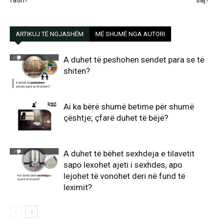
ARTIKUJ TË NGJASHËM
MË SHUMË NGA AUTORI
A duhet të peshohen sendet para se të
shiten?
Ai ka bërë shumë betime për shumë
çështje; çfarë duhet të bëjë?
A duhet të bëhet sexhdeja e tilavetit
sapo lexohet ajeti i sexhdes, apo
lejohet të vonohet deri në fund të
leximit?