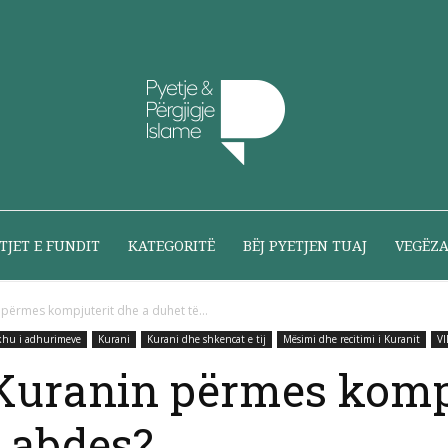
Pyetje
TJET E FUNDIT
KATEGORITË
BËJ PYETJEN TUAJ
VEGËZ
 përmes kompjuterit dhe a duhet të...
khu i adhurimeve
Kurani
Kurani dhe shkencat e tij
Mësimi dhe recitimi i Kuranit
V
dhe
 Kuranin përmes komp
 abdes?