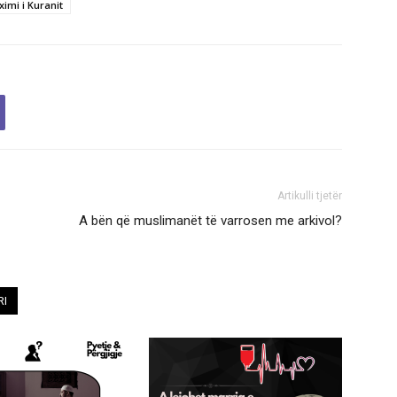
ximi i Kuranit
Artikulli tjetër
A bën që muslimanët të varrosen me arkivol?
RI