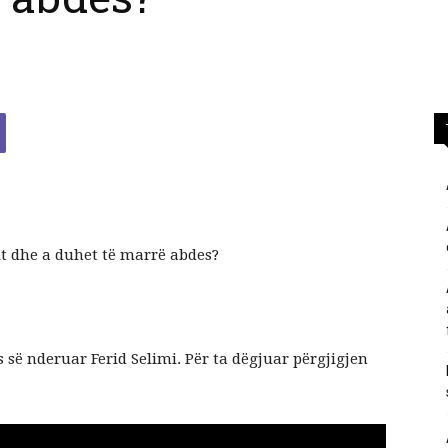
përgjigje
nga
t dhe a duhet të marrë abdes?
feja
 së nderuar Ferid Selimi. Për ta dëgjuar përgjigjen
islame