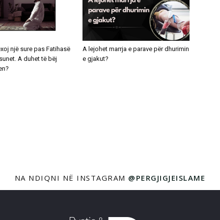
exoj një sure pas Fatihasë
A lejohet marrja e parave për dhurimin
unet. A duhet të bëj
e gjakut?
en?
NA NDIQNI NË INSTAGRAM
@PERGJIGJEISLAME