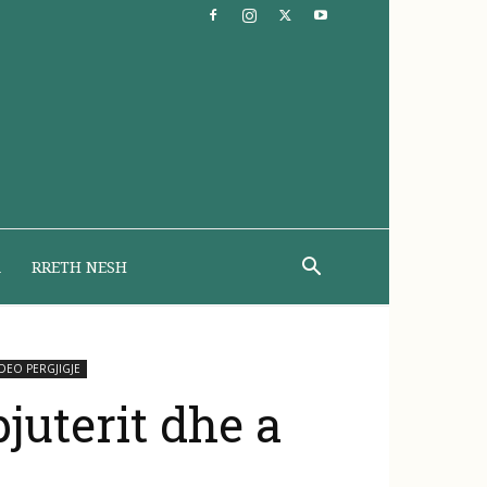
A
RRETH NESH
IDEO PERGJIGJE
juterit dhe a