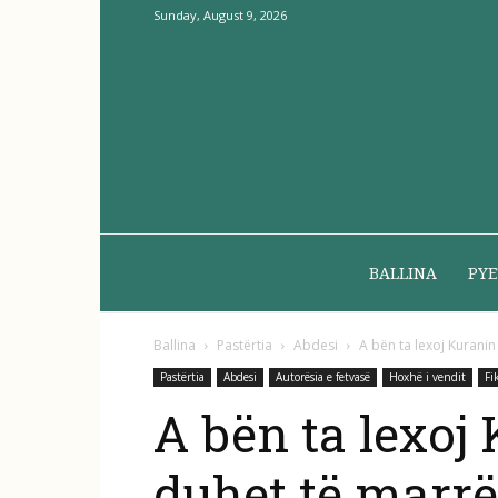
Sunday, August 9, 2026
BALLINA
PYE
Ballina
Pastërtia
Abdesi
A bën ta lexoj Kuranin
Pastërtia
Abdesi
Autorësia e fetvasë
Hoxhë i vendit
Fi
A bën ta lexoj
duhet të marrë