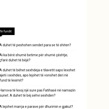
Të fundit
A duhet të peshohen sendet para se të shiten?
Ai ka bërë shumë betime për shumë çështje;
çfarë duhet të bëjë?
A duhet të bëhet sexhdeja e tilavetit sapo lexohet
ajeti i sexhdes, apo lejohet të vonohet deri në
fund të leximit?
Harrova të lexoj një sure pas Fatihasë në namazin
sunet. A duhet të bëj sehvi sexhden?
A lejohet marrja e parave për dhurimin e gjakut?