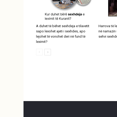
A duhet të bëhet sexhdeja e tilavetit
Harrova të l
sapo lexohet ajeti i sexhdes, apo
në namazin s
lejohet të vonohet deri në fund të
sehvi sexhd
leximit?