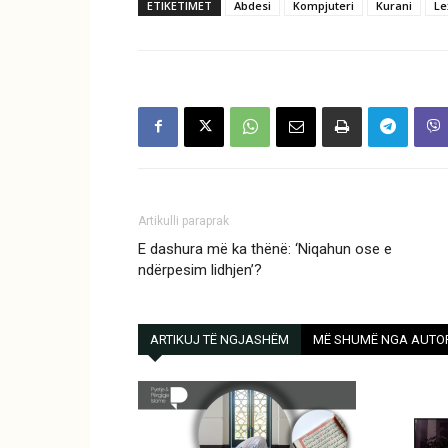
ETIKETIMET
Abdesi
Kompjuteri
Kurani
Le
Artikulli paraprak
E dashura më ka thënë: ‘Niqahun ose e
ndërpesim lidhjen’?
ARTIKUJ TË NGJASHËM
MË SHUMË NGA AUTO