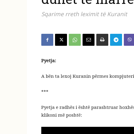
Sqarime rreth leximit të Kuranit
Pyetja:
A bën ta lexoj Kuranin përmes kompjuteri
***
Pyetja e radhës i është parashtruar hoxhës
klikoni më poshtë: