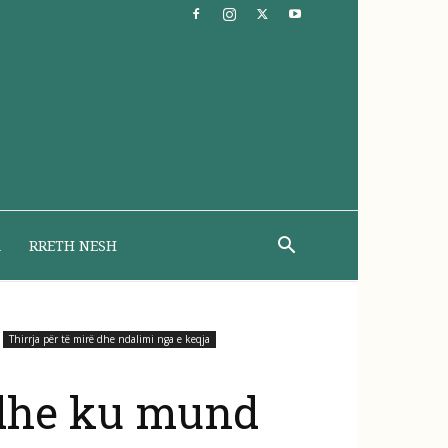
A
RRETH NESH
Thirrja për të mirë dhe ndalimi nga e keqja
e dhe ku mund