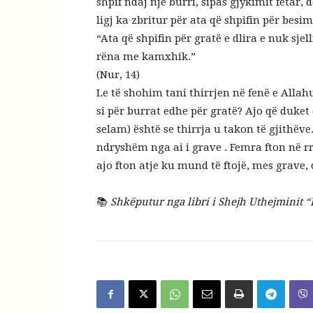
shpif ndaj një burri, sipas gjykimit fetar
ligj ka zbritur për ata që shpifin për besi
“Ata që shpifin për gratë e dlira e nuk sjel
rëna me kamxhik.”
(Nur, 14)
Le të shohim tani thirrjen në fenë e Allahu
si për burrat edhe për gratë? Ajo që duket q
selam) është se thirrja u takon të gjithëve
ndryshëm nga ai i grave . Femra fton në r
ajo fton atje ku mund të ftojë, mes grave,
📚
Shkëputur nga libri i Shejh Uthejminit “