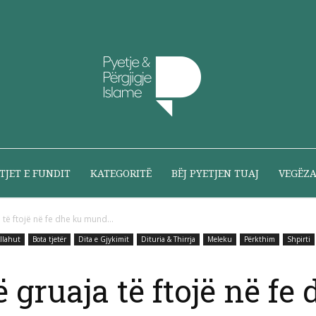
Pyetje
TJET E FUNDIT
KATEGORITË
BËJ PYETJEN TUAJ
VEGËZ
 të ftojë në fe dhe ku mund...
Allahut
Bota tjetër
Dita e Gjykimit
Dituria & Thirrja
Meleku
Përkthim
Shpirti
dhe
ë gruaja të ftojë në f