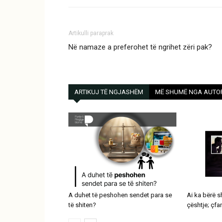
Artikulli paraprak
Në namaze a preferohet të ngrihet zëri pak?
ARTIKUJ TË NGJASHËM
MË SHUMË NGA AUTO
A duhet të peshohen sendet para se
Ai ka bërë 
të shiten?
çështje; çfa