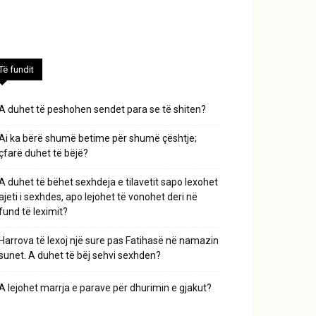
Të fundit
A duhet të peshohen sendet para se të shiten?
Ai ka bërë shumë betime për shumë çështje;
çfarë duhet të bëjë?
A duhet të bëhet sexhdeja e tilavetit sapo lexohet
ajeti i sexhdes, apo lejohet të vonohet deri në
fund të leximit?
Harrova të lexoj një sure pas Fatihasë në namazin
sunet. A duhet të bëj sehvi sexhden?
A lejohet marrja e parave për dhurimin e gjakut?