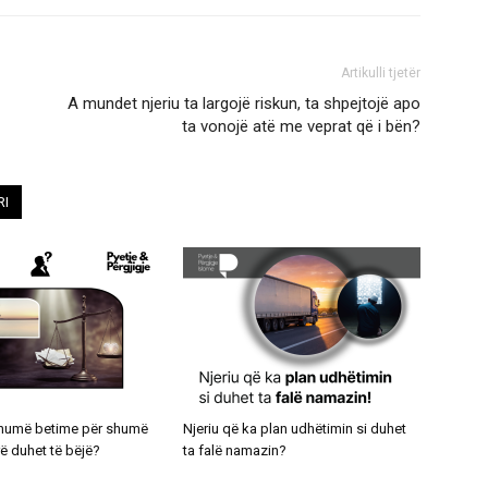
Artikulli tjetër
A mundet njeriu ta largojë riskun, ta shpejtojë apo
ta vonojë atë me veprat që i bën?
RI
shumë betime për shumë
Njeriu që ka plan udhëtimin si duhet
rë duhet të bëjë?
ta falë namazin?