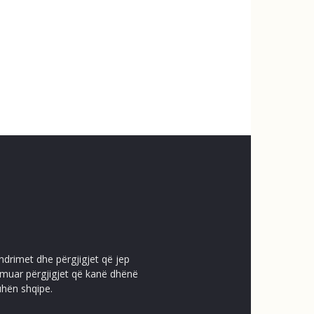
ndrimet dhe përgjigjet që jep
temuar përgjigjet që kanë dhënë
uhën shqipe.