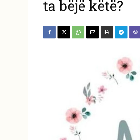
ta bëjë këtë?