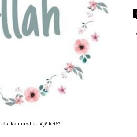
Ka
fe dhe ku mund ta bëjë këtë?