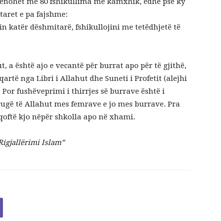
, dënohet me 80 fshikullima me kamxhik, edhe pse ky
mtaret e pa fajshme:
lin katër dëshmitarë, fshikullojini me tetëdhjetë të
t, a është ajo e vecantë për burrat apo për të gjithë,
artë nga Libri i Allahut dhe Suneti i Profetit (alejhi
. Por fushëveprimi i thirrjes së burrave është i
rugë të Allahut mes femrave e jo mes burrave. Pra
 qoftë kjo nëpër shkolla apo në xhami.
Rigjallërimi Islam”