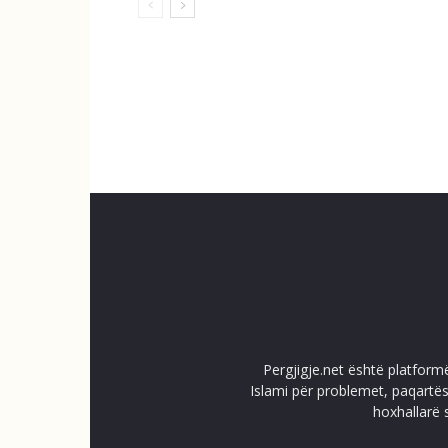
Pergjigje.net është platform
Islami për problemet, paqartës
hoxhallarë 