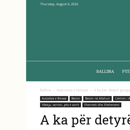
Thursday, August 6, 2026
BALLINA
PYE
Ballina
Autorësia e fetvasë
A ka për detyrë gruaja
Autorësia e fetvasë
Besimi
Besimi në Allahun
Caktimi i 
Vdekja, varrimi, jeta e varrit
Xhenneti dhe Xhehenemi
A ka për detyr