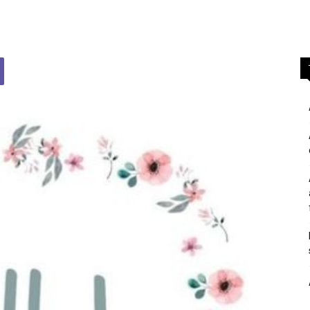
përgjigje
nga
feja
islame