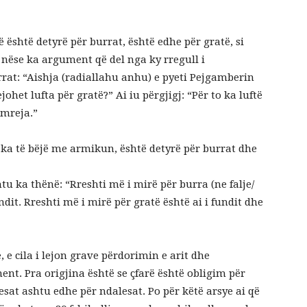
ë është detyrë për burrat, është edhe për gratë, si
 nëse ka argument që del nga ky rregull i
rat: “Aishja (radiallahu anhu) e pyeti Pejgamberin
johet lufta për gratë?” Ai iu përgjigj: “Për to ka luftë
umreja.”
 ka të bëjë me armikun, është detyrë për burrat dhe
htu ka thënë: “Rreshti më i mirë për burra (ne falje/
ndit. Rreshti më i mirë për gratë është ai i fundit dhe
e cila i lejon grave përdorimin e arit dhe
ent. Pra origjina është se çfarë është obligim për
esat ashtu edhe për ndalesat. Po për këtë arsye ai që