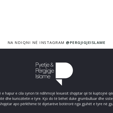
NA NDIQNI NË INSTAGRAM
@PERGJIGJEISLAME
ë e hapur e cila synon të ndihmojë lexuesit shqiptar që të kuptojnë që
itë dhe kuriozitetin e tyre. Kjo do të bëhet duke grumbulluar dhe sis
shqiptar apo përkthime të dijetarëve botërorë nga gjuhët e tyre në gj