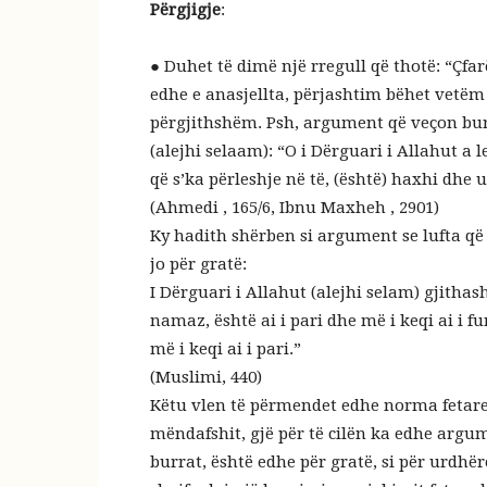
Përgjigje
:
● Duhet të dimë një rregull që thotë: “Çfar
edhe e anasjellta, përjashtim bëhet vetëm
përgjithshëm. Psh, argument që veçon bur
(alejhi selaam): “O i Dërguari i Allahut a le
që s’ka përleshje në të, (është) haxhi dhe 
(Ahmedi , 165/6, Ibnu Maxheh , 2901)
Ky hadith shërben si argument se lufta që
jo për gratë:
I Dërguari i Allahut (alejhi selam) gjithas
namaz, është ai i pari dhe më i keqi ai i fu
më i keqi ai i pari.”
(Muslimi, 440)
Këtu vlen të përmendet edhe norma fetare, 
mëndafshit, gjë për të cilën ka edhe argum
burrat, është edhe për gratë, si për urdhër