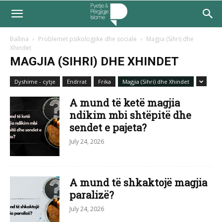
Ballina
Problemet psikologjike dhe sociale
Magjia (Sihri) dhe
Xhindet
MAGJIA (SIHRI) DHE XHINDET
Dyshime - cytje
Ëndrrat
Frika
Magjia (Sihri) dhe Xhindet
A mund të ketë magjia
ndikim mbi shtëpitë dhe
sendet e pajeta?
July 24, 2026
A mund të shkaktojë magjia
paralizë?
July 24, 2026