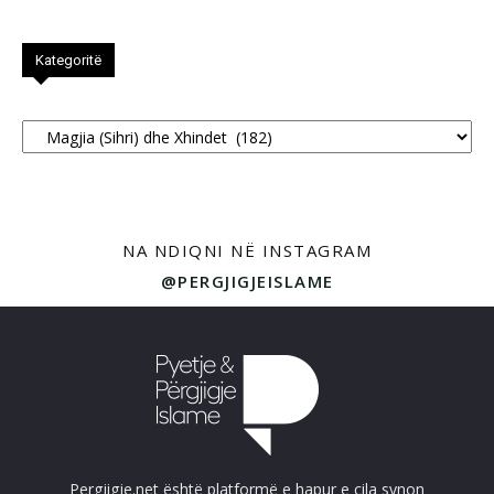
Kategoritë
Kategoritë
NA NDIQNI NË INSTAGRAM
@PERGJIGJEISLAME
Pergjigje.net është platformë e hapur e cila synon