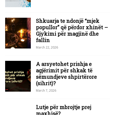
Shkuarja te ndonjë “mjek
popullor” që përdor xhinët – ​
Gjykimi për magjinë dhe
fallin
March 22, 2026
A arsyetohet prishja e
agjërimit për shkak të
sëmundjeve shpirtërore
(sihrit)?
March 7, 2026
Lutje për mbrojtje prej
maxhisë?