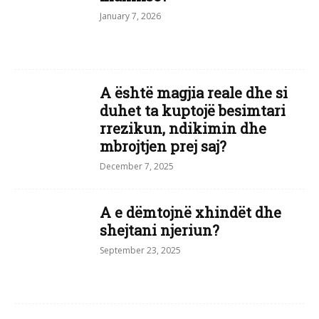
January 7, 2026
A është magjia reale dhe si
duhet ta kuptojë besimtari
rrezikun, ndikimin dhe
mbrojtjen prej saj?
December 7, 2025
A e dëmtojnë xhindët dhe
shejtani njeriun?
September 23, 2025