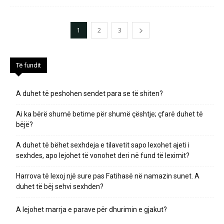
1
2
3
Të fundit
A duhet të peshohen sendet para se të shiten?
Ai ka bërë shumë betime për shumë çështje; çfarë duhet të
bëjë?
A duhet të bëhet sexhdeja e tilavetit sapo lexohet ajeti i
sexhdes, apo lejohet të vonohet deri në fund të leximit?
Harrova të lexoj një sure pas Fatihasë në namazin sunet. A
duhet të bëj sehvi sexhden?
A lejohet marrja e parave për dhurimin e gjakut?