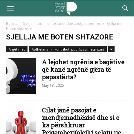
Ballina
Sjellja, morali, emocionet dhe zbutja e zemrës
Sjellja me
boten shtazore
SJELLJA ME BOTEN SHTAZORE
Argëtimet
Atdhetarizmi, kontributi publik, vullnetarizmi
A lejohet ngrënia e bagëtive
që kanë ngrënë gjëra të
papastërta?
May 13, 2025
Cilat janë pasojat e
mendjemadhësisë dhe si e
ka përshkruar
Pejgamberi(alejhi selatu ue