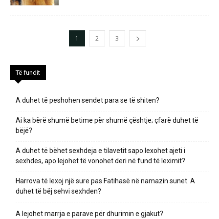
1
2
3
Të fundit
A duhet të peshohen sendet para se të shiten?
Ai ka bërë shumë betime për shumë çështje; çfarë duhet të
bëjë?
A duhet të bëhet sexhdeja e tilavetit sapo lexohet ajeti i
sexhdes, apo lejohet të vonohet deri në fund të leximit?
Harrova të lexoj një sure pas Fatihasë në namazin sunet. A
duhet të bëj sehvi sexhden?
A lejohet marrja e parave për dhurimin e gjakut?