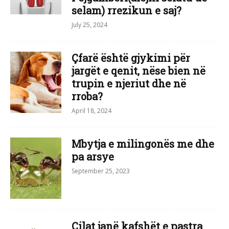
selam) rrezikun e saj?
July 25, 2024
Çfarë është gjykimi për
jargët e qenit, nëse bien në
trupin e njeriut dhe në
rroba?
April 18, 2024
Mbytja e milingonës me dhe
pa arsye
September 25, 2023
Cilat janë kafshët e pastra