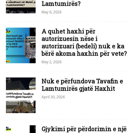
Lamtumirës?
May 6, 2026
A quhet haxhi për
autorizuesin nëse i
autorizuari (bedeli) nuk e ka
bërë akoma haxhin për vete?
May 2, 2026
Nuk e përfundova Tavafin e
Lamtumirës gjatë Haxhit
April 30, 2026
Gjykimi për përdorimin e një