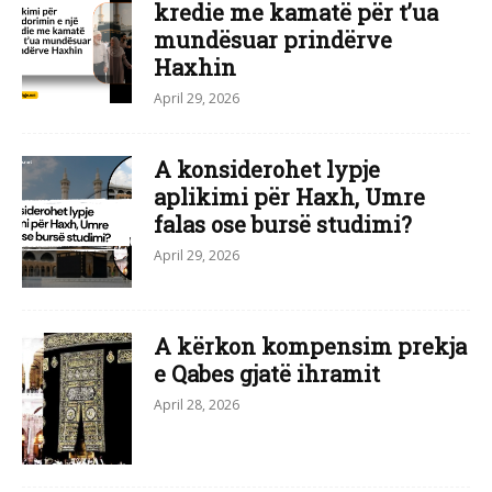
kredie me kamatë për t’ua
mundësuar prindërve
Haxhin
April 29, 2026
A konsiderohet lypje
aplikimi për Haxh, Umre
falas ose bursë studimi?
April 29, 2026
A kërkon kompensim prekja
e Qabes gjatë ihramit
April 28, 2026