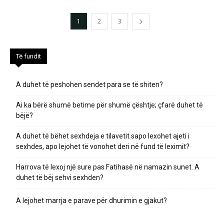
1
2
3
Të fundit
A duhet të peshohen sendet para se të shiten?
Ai ka bërë shumë betime për shumë çështje; çfarë duhet të
bëjë?
A duhet të bëhet sexhdeja e tilavetit sapo lexohet ajeti i
sexhdes, apo lejohet të vonohet deri në fund të leximit?
Harrova të lexoj një sure pas Fatihasë në namazin sunet. A
duhet të bëj sehvi sexhden?
A lejohet marrja e parave për dhurimin e gjakut?