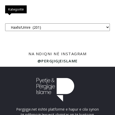
Kategoritë
Kategoritë
NA NDIQNI NË INSTAGRAM
@PERGJIGJEISLAME
Pergjigje.net është platformë e hapur e cila synon
të ndihmojë lexuesit shqiptar që të kuptojnë