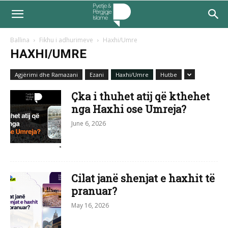
Ballina
Fikhu i adhurimeve
Haxhi/Umre
HAXHI/UMRE
Agjërimi dhe Ramazani
Ezani
Haxhi/Umre
Hutbe
Çka i thuhet atij që kthehet
nga Haxhi ose Umreja?
June 6, 2026
Cilat janë shenjat e haxhit të
pranuar?
May 16, 2026