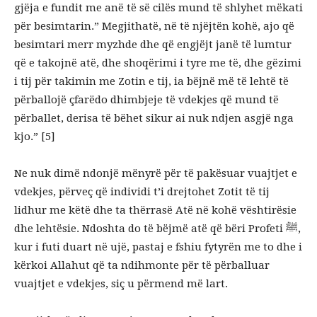
gjëja e fundit me anë të së cilës mund të shlyhet mëkati
për besimtarin.” Megjithatë, në të njëjtën kohë, ajo që
besimtari merr myzhde dhe që engjëjt janë të lumtur
që e takojnë atë, dhe shoqërimi i tyre me të, dhe gëzimi
i tij për takimin me Zotin e tij, ia bëjnë më të lehtë të
përballojë çfarëdo dhimbjeje të vdekjes që mund të
përballet, derisa të bëhet sikur ai nuk ndjen asgjë nga
kjo.” [5]
Ne nuk dimë ndonjë mënyrë për të pakësuar vuajtjet e
vdekjes, përveç që individi t’i drejtohet Zotit të tij
lidhur me këtë dhe ta thërrasë Atë në kohë vështirësie
dhe lehtësie. Ndoshta do të bëjmë atë që bëri Profeti ﷺ,
kur i futi duart në ujë, pastaj e fshiu fytyrën me to dhe i
kërkoi Allahut që ta ndihmonte për të përballuar
vuajtjet e vdekjes, siç u përmend më lart.