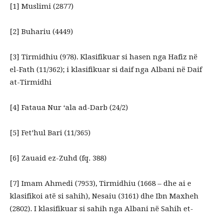
[1] Muslimi (2877)
[2] Buhariu (4449)
[3] Tirmidhiu (978). Klasifikuar si hasen nga Hafiz në
el-Fath (11/362); i klasifikuar si daif nga Albani në Daif
at-Tirmidhi
[4] Fataua Nur ‘ala ad-Darb (24/2)
[5] Fet’hul Bari (11/365)
[6] Zauaid ez-Zuhd (fq. 388)
[7] Imam Ahmedi (7953), Tirmidhiu (1668 – dhe ai e
klasifikoi atë si sahih), Nesaiu (3161) dhe Ibn Maxheh
(2802). I klasifikuar si sahih nga Albani në Sahih et-