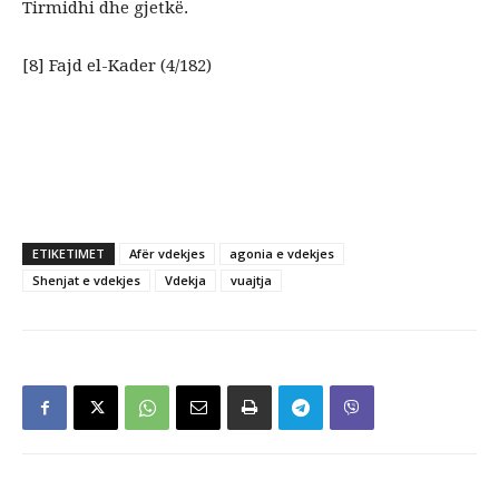
Tirmidhi dhe gjetkë.
[8] Fajd el-Kader (4/182)
ETIKETIMET
Afër vdekjes
agonia e vdekjes
Shenjat e vdekjes
Vdekja
vuajtja