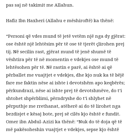
pas saj në takimit me Allahun.
Hafiz Ibn Haxheri (Allahu e mëshiroftë) ka thënë:
“Personi që vdes mund të jetë vetëm një nga dy gjërat:
ose është një lehtësim për të ose të tjerët çlirohen prej
tij. Në secilin rast, gjërat mund të jenë shumë të
vështira për të në momentin e vdekjes ose mund të
lehtësohen për të. Në rastin e parë, ai është ai që
përballet me vuajtjet e vdekjes, dhe kjo nuk ka të bëjë
fare me faktin nëse ai ishte i devotshëm apo keqbërës;
përkundrazi, nëse ai ishte prej të devotshmëve, do t’i
shtohet shpërblimi, përndryshe do t’i shlyhet në
përputhje me rrethanat, atëherë ai do të lirohet nga
bezdisjet e kësaj bote, prej së cilës kjo është e fundit.
Omer ibn Abdul-Azizi ka thënë: “Nuk do të doja që të
më pakësoheshin vuajtjet e vdekjes, sepse kjo është