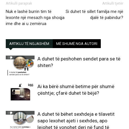
Artikulli paraprak
Artikulli tjetër
Nuk e lashë burrin tim të
Si duhet të sillet familja me një
lexonte një mesazh nga shoqja
djalë të pabindur?
ime dhe ai u zemërua
ARTIKUJ TË NGJASHËM
MË SHUMË NGA AUTORI
A duhet të peshohen sendet para se të
shiten?
Ai ka bërë shumë betime për shumë
çështje; çfarë duhet të bëjë?
A duhet të bëhet sexhdeja e tilavetit
sapo lexohet ajeti i sexhdes, apo
lejohet të vonohet deri në fund të