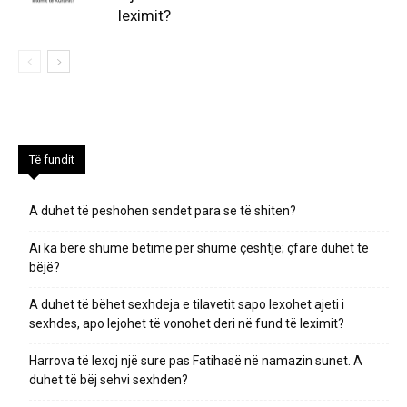
leximit?
Të fundit
A duhet të peshohen sendet para se të shiten?
Ai ka bërë shumë betime për shumë çështje; çfarë duhet të
bëjë?
A duhet të bëhet sexhdeja e tilavetit sapo lexohet ajeti i
sexhdes, apo lejohet të vonohet deri në fund të leximit?
Harrova të lexoj një sure pas Fatihasë në namazin sunet. A
duhet të bëj sehvi sexhden?