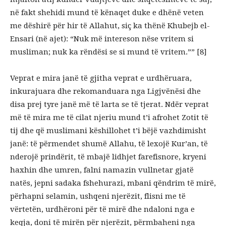
në fakt shehidi mund të kënaqet duke e dhënë veten
me dëshirë për hir të Allahut, siç ka thënë Khubejb el-
Ensari (në ajet): “Nuk më intereson nëse vritem si
musliman; nuk ka rëndësi se si mund të vritem.”” [8]
Veprat e mira janë të gjitha veprat e urdhëruara,
inkurajuara dhe rekomanduara nga Ligjvënësi dhe
disa prej tyre janë më të larta se të tjerat. Ndër veprat
më të mira me të cilat njeriu mund t’i afrohet Zotit të
tij dhe që muslimani këshillohet t’i bëjë vazhdimisht
janë: të përmendet shumë Allahu, të lexojë Kur’an, të
nderojë prindërit, të mbajë lidhjet farefisnore, kryeni
haxhin dhe umren, falni namazin vullnetar gjatë
natës, jepni sadaka fshehurazi, mbani qëndrim të mirë,
përhapni selamin, ushqeni njerëzit, flisni me të
vërtetën, urdhëroni për të mirë dhe ndaloni nga e
keqja, doni të mirën për njerëzit, përmbaheni nga