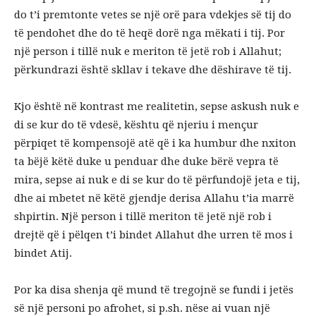
do t’i premtonte vetes se një orë para vdekjes së tij do
të pendohet dhe do të heqë dorë nga mëkati i tij. Por
një person i tillë nuk e meriton të jetë rob i Allahut;
përkundrazi është skllav i tekave dhe dëshirave të tij.
Kjo është në kontrast me realitetin, sepse askush nuk e
di se kur do të vdesë, kështu që njeriu i mençur
përpiqet të kompensojë atë që i ka humbur dhe nxiton
ta bëjë këtë duke u penduar dhe duke bërë vepra të
mira, sepse ai nuk e di se kur do të përfundojë jeta e tij,
dhe ai mbetet në këtë gjendje derisa Allahu t’ia marrë
shpirtin. Një person i tillë meriton të jetë një rob i
drejtë që i pëlqen t’i bindet Allahut dhe urren të mos i
bindet Atij.
Por ka disa shenja që mund të tregojnë se fundi i jetës
së një personi po afrohet, si p.sh. nëse ai vuan një