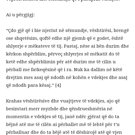
Ai u përgjigj:
“Çdo gjë që i bie njeriut në sëmundje, vështirësi, brengë
ose shqetësim, qoftë edhe një gjemb që e godet, është
shlyerje e mëkateve të tij. Pastaj, nëse ai bën durim dhe
kërkon shpërblim, përveç shlyerjes së mëkatit do të
ketë edhe shpërblimin për atë durim me të cilin u
përball me fatkeqësinë që i ra. Nuk ka dallim në këtë
drejtim mes asaj që ndodh në kohën e vdekjes dhe asaj
që ndodh para kësaj.” [4]
Krahas vështirësive dhe vuajtjeve të vdekjes, ajo që
besimtari merr myzhde dhe qëndrueshmëria në
momentin e vdekjes së tij, janë ndër gjërat që do ta
bëjnë atë me të cilën ai përballet më të lehtë për t’u
përballuar dhe do ta bëjë atë të dëshirojë atë që vjen