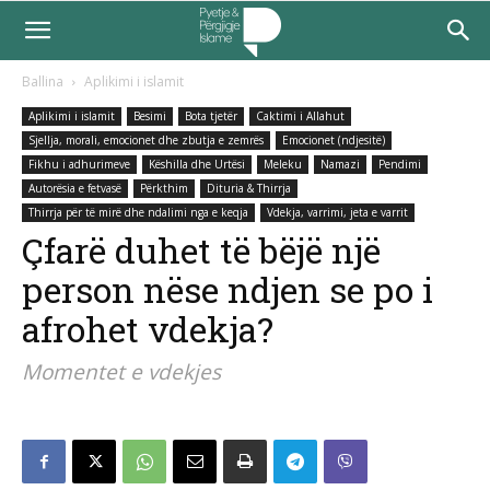
Ballina
Aplikimi i islamit
Aplikimi i islamit
Besimi
Bota tjetër
Caktimi i Allahut
Sjellja, morali, emocionet dhe zbutja e zemrës
Emocionet (ndjesitë)
Fikhu i adhurimeve
Këshilla dhe Urtësi
Meleku
Namazi
Pendimi
Autorësia e fetvasë
Përkthim
Dituria & Thirrja
Thirrja për të mirë dhe ndalimi nga e keqja
Vdekja, varrimi, jeta e varrit
Çfarë duhet të bëjë një
person nëse ndjen se po i
afrohet vdekja?
Momentet e vdekjes