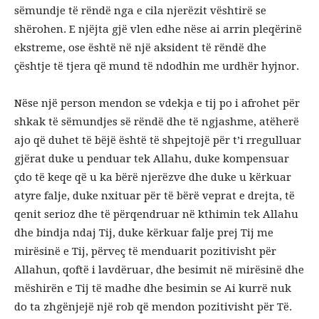
sëmundje të rëndë nga e cila njerëzit vështirë se
shërohen. E njëjta gjë vlen edhe nëse ai arrin pleqërinë
ekstreme, ose është në një aksident të rëndë dhe
çështje të tjera që mund të ndodhin me urdhër hyjnor.
Nëse një person mendon se vdekja e tij po i afrohet për
shkak të sëmundjes së rëndë dhe të ngjashme, atëherë
ajo që duhet të bëjë është të shpejtojë për t’i rregulluar
gjërat duke u penduar tek Allahu, duke kompensuar
çdo të keqe që u ka bërë njerëzve dhe duke u kërkuar
atyre falje, duke nxituar për të bërë veprat e drejta, të
qenit serioz dhe të përqendruar në kthimin tek Allahu
dhe bindja ndaj Tij, duke kërkuar falje prej Tij me
mirësinë e Tij, përveç të menduarit pozitivisht për
Allahun, qoftë i lavdëruar, dhe besimit në mirësinë dhe
mëshirën e Tij të madhe dhe besimin se Ai kurrë nuk
do ta zhgënjejë një rob që mendon pozitivisht për Të.