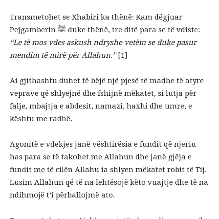
Transmetohet se Xhabiri ka thënë: Kam dëgjuar
Pejgamberin ﷺ duke thënë, tre ditë para se të vdiste:
“Le të mos vdes askush ndryshe vetëm se duke pasur
mendim të mirë për Allahun.”
[1]
Ai gjithashtu duhet të bëjë një pjesë të madhe të atyre
veprave që shlyejnë dhe fshijnë mëkatet, si lutja për
falje, mbajtja e abdesit, namazi, haxhi dhe umre, e
kështu me radhë.
Agonitë e vdekjes janë vështirësia e fundit që njeriu
has para se të takohet me Allahun dhe janë gjëja e
fundit me të cilën Allahu ia shlyen mëkatet robit të Tij.
Lusim Allahun që të na lehtësojë këto vuajtje dhe të na
ndihmojë t’i përballojmë ato.