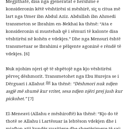
Megjithatë, disa nga gjeneratat e hershme e
konsideronin këtë vështirësi si mëshirë, siç u citua më
lart nga Umer ibn Abdul Aziz. Abdullah ibn Ahmedi
transmeton se Ibrahim en-Nekhai ka thënë: “Ata e
konsideronin si mustehab që i sëmuri të kalonte disa
vështirësi në kohën e vdekjes.” Dhe nga Mensuri është
transmetuar se Ibrahimi e pëlqente agoninë e rëndë të
vdekjes. [6]
Nuk njohim njeri që të shpëtojë nga kjo vështirësi
përveç dëshmorit. Transmetohet nga Ebu Hurejra se i
Dërguari i Allahut ﷺ ka thënë:
“Dëshmori nuk ndjen
asgjë më shumë kur vritet, sesa ndjen njëri prej jush kur
pickohet.”
[7]
El-Meneavi (Allahu e mëshiroftë) ka thënë: “Kjo do të
thotë se Allahu i Lartësuar ia lehtëson vdekjen dhe i
mjafton atij kundër vuajtjeve dhe shqetësimeve të saj;