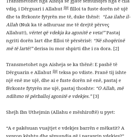
Transmetohet nga Aishja se gjatë sëmundjes nga e cila
vdiq, i Dërguari i Allahut ﷺ filloi ta fuste dorën në ujë
dhe ta fërkonte fytyrën me të, duke thënë:
“Laa ilahe il-
Allah
(Nuk ka të adhuruar me të drejtë përveç
Allahut!),
vërtet që vdekja ka agonitë e veta!”
Pastaj
ngriti dorën lart dhe filloi të përsërisë:
“Në shoqërinë
më të lartë!”
derisa iu mor shpirti dhe i ra dora. [2]
Transmetohet nga Aisheja se ka thënë: E pashë të
Dërguarin e Allahut ﷺ teksa po vdiste. Pranë tij ishte
një enë me ujë, dhe ai e fuste dorën në enë, pastaj e
fërkonte fytyrën me ujë, pastaj thoshte:
“O Allah, më
ndihmo të përballoj agonitë e vdekjes.”
[3]
Shejh Ibn Uthejmin (Allahu e mëshiroftë) u pyet:
“A e pakësuan vuajtjet e vdekjes barrën e mëkatit? A
vepron kështu dhe sëmundja që i paraprin vdekjes?”