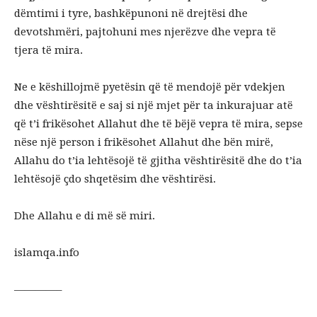
dëmtimi i tyre, bashkëpunoni në drejtësi dhe
devotshmëri, pajtohuni mes njerëzve dhe vepra të
tjera të mira.
Ne e këshillojmë pyetësin që të mendojë për vdekjen
dhe vështirësitë e saj si një mjet për ta inkurajuar atë
që t’i frikësohet Allahut dhe të bëjë vepra të mira, sepse
nëse një person i frikësohet Allahut dhe bën mirë,
Allahu do t’ia lehtësojë të gjitha vështirësitë dhe do t’ia
lehtësojë çdo shqetësim dhe vështirësi.
Dhe Allahu e di më së miri.
islamqa.info
————–