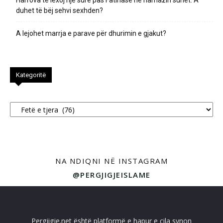
Harrova të lexoj një sure pas Fatihasë në namazin sunet. A
duhet të bëj sehvi sexhden?
A lejohet marrja e parave për dhurimin e gjakut?
Kategoritë
Kategoritë
NA NDIQNI NË INSTAGRAM
@PERGJIGJEISLAME
Pergjigje.net është platformë e hapur e cila synon