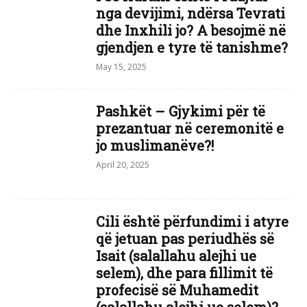
nga devijimi, ndërsa Tevrati
dhe Inxhili jo? A besojmë në
gjendjen e tyre të tanishme?
May 15, 2025
Pashkët – Gjykimi për të
prezantuar në ceremonitë e
jo muslimanëve?!
April 20, 2025
Cili është përfundimi i atyre
që jetuan pas periudhës së
Isait (salallahu alejhi ue
selem), dhe para fillimit të
profecisë së Muhamedit