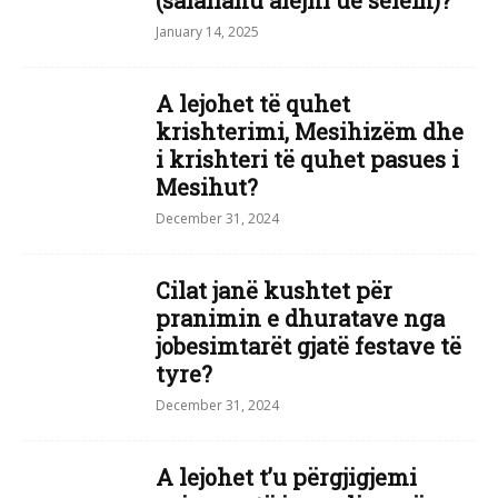
(salallahu alejhi ue selem)?
January 14, 2025
A lejohet të quhet
krishterimi, Mesihizëm dhe
i krishteri të quhet pasues i
Mesihut?
December 31, 2024
Cilat janë kushtet për
pranimin e dhuratave nga
jobesimtarët gjatë festave të
tyre?
December 31, 2024
A lejohet t’u përgjigjemi