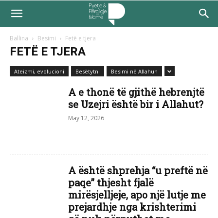
Ballina
Besimi
Fetë e tjera
FETË E TJERA
Ateizmi, evolucioni
Besëtytni
Besimi në Allahun
A e thonë të gjithë hebrenjtë
se Uzejri është bir i Allahut?
May 12, 2026
A është shprehja “u preftë në
paqe” thjesht fjalë
mirësjelljeje, apo një lutje me
prejardhje nga krishterimi