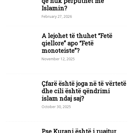
që nuk përputhet me
Islamin?
February 27, 2026
A lejohet të thuhet “Fetë
qiellore” apo “Fetë
monoteiste”?
November 12, 2025
Çfarë është joga në të vërtetë
dhe cili është qëndrimi
islam ndaj saj?
October 30, 2025
Pse Kurani është i ruajtur