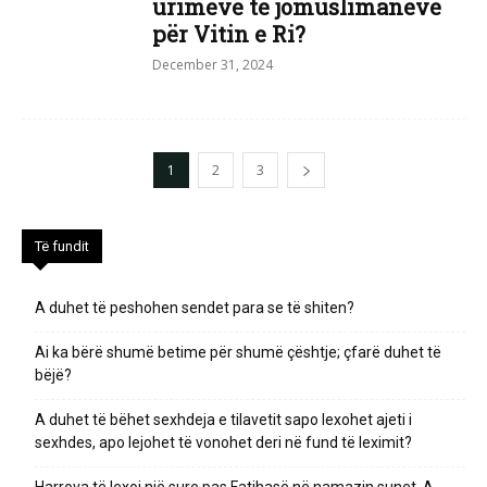
urimeve të jomuslimanëve
për Vitin e Ri?
December 31, 2024
1
2
3
Të fundit
A duhet të peshohen sendet para se të shiten?
Ai ka bërë shumë betime për shumë çështje; çfarë duhet të
bëjë?
A duhet të bëhet sexhdeja e tilavetit sapo lexohet ajeti i
sexhdes, apo lejohet të vonohet deri në fund të leximit?