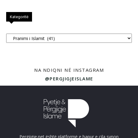
Kategoritë
Kategoritë
NA NDIQNI NË INSTAGRAM
@PERGJIGJEISLAME
Pergjigje.net është platformë e hapur e cila synon