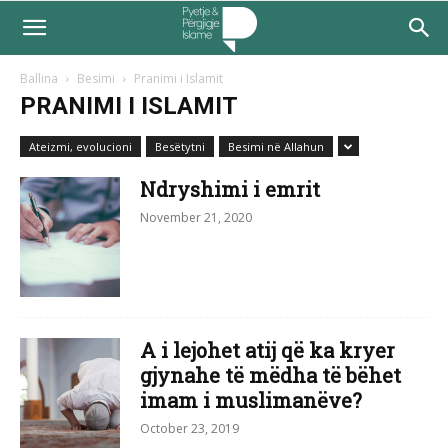
Ballina
Besimi
Pranimi i Islamit
PRANIMI I ISLAMIT
Ateizmi, evolucioni
Besëtytni
Besimi në Allahun
Ndryshimi i emrit
November 21, 2020
A i lejohet atij që ka kryer
gjynahe të mëdha të bëhet
imam i muslimanëve?
October 23, 2019