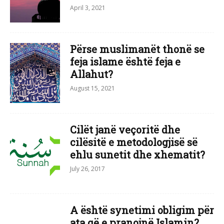
April 3, 2021
Përse muslimanët thonë se
feja islame është feja e
Allahut?
August 15, 2021
Cilët janë veçoritë dhe
cilësitë e metodologjisë së
ehlu sunetit dhe xhematit?
July 26, 2017
A është synetimi obligim për
ata që e pranojnë Islamin?