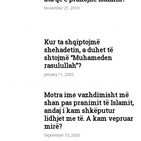
November 21, 2019
Kur ta shqiptojmë
shehadetin, a duhet të
shtojmë “Muhameden
rasulullah”?
January 11, 2020
Motra ime vazhdimisht më
shan pas pranimit të Islamit,
andaj i kam shkëputur
lidhjet me të. A kam vepruar
mirë?
September 13, 2020