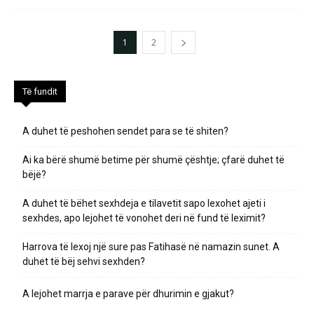
1
2
Të fundit
A duhet të peshohen sendet para se të shiten?
Ai ka bërë shumë betime për shumë çështje; çfarë duhet të
bëjë?
A duhet të bëhet sexhdeja e tilavetit sapo lexohet ajeti i
sexhdes, apo lejohet të vonohet deri në fund të leximit?
Harrova të lexoj një sure pas Fatihasë në namazin sunet. A
duhet të bëj sehvi sexhden?
A lejohet marrja e parave për dhurimin e gjakut?