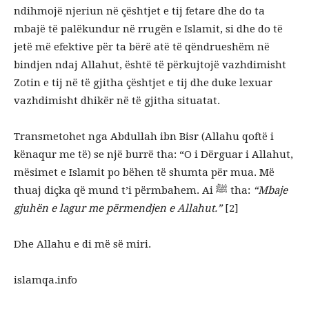
ndihmojë njeriun në çështjet e tij fetare dhe do ta
mbajë të palëkundur në rrugën e Islamit, si dhe do të
jetë më efektive për ta bërë atë të qëndrueshëm në
bindjen ndaj Allahut, është të përkujtojë vazhdimisht
Zotin e tij në të gjitha çështjet e tij dhe duke lexuar
vazhdimisht dhikër në të gjitha situatat.
Transmetohet nga Abdullah ibn Bisr (Allahu qoftë i
kënaqur me të) se një burrë tha: “O i Dërguar i Allahut,
mësimet e Islamit po bëhen të shumta për mua. Më
thuaj diçka që mund t’i përmbahem. Ai ﷺ tha:
“Mbaje
gjuhën e lagur me përmendjen e Allahut.”
[2]
Dhe Allahu e di më së miri.
islamqa.info