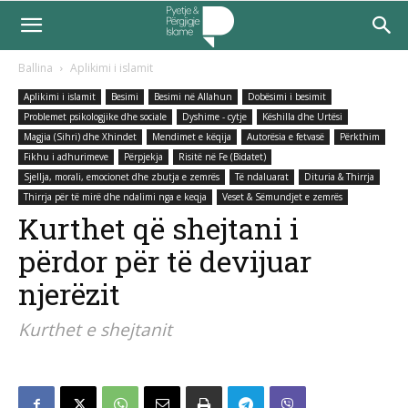
Ballina
Aplikimi i islamit
Aplikimi i islamit
Besimi
Besimi në Allahun
Dobësimi i besimit
Problemet psikologjike dhe sociale
Dyshime - cytje
Këshilla dhe Urtësi
Magjia (Sihri) dhe Xhindet
Mendimet e këqija
Autorësia e fetvasë
Përkthim
Fikhu i adhurimeve
Përpjekja
Risitë në Fe (Bidatet)
Sjellja, morali, emocionet dhe zbutja e zemrës
Të ndaluarat
Dituria & Thirrja
Thirrja për të mirë dhe ndalimi nga e keqja
Veset & Sëmundjet e zemrës
Kurthet që shejtani i
përdor për të devijuar
njerëzit
Kurthet e shejtanit