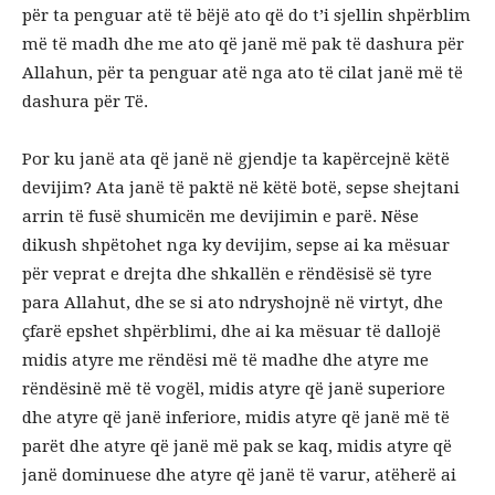
për ta penguar atë të bëjë ato që do t’i sjellin shpërblim
më të madh dhe me ato që janë më pak të dashura për
Allahun, për ta penguar atë nga ato të cilat janë më të
dashura për Të.
Por ku janë ata që janë në gjendje ta kapërcejnë këtë
devijim? Ata janë të paktë në këtë botë, sepse shejtani
arrin të fusë shumicën me devijimin e parë. Nëse
dikush shpëtohet nga ky devijim, sepse ai ka mësuar
për veprat e drejta dhe shkallën e rëndësisë së tyre
para Allahut, dhe se si ato ndryshojnë në virtyt, dhe
çfarë epshet shpërblimi, dhe ai ka mësuar të dallojë
midis atyre me rëndësi më të madhe dhe atyre me
rëndësinë më të vogël, midis atyre që janë superiore
dhe atyre që janë inferiore, midis atyre që janë më të
parët dhe atyre që janë më pak se kaq, midis atyre që
janë dominuese dhe atyre që janë të varur, atëherë ai