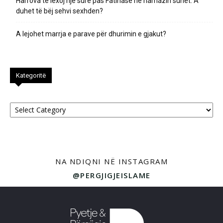
Harrova të lexoj një sure pas Fatihasë në namazin sunet. A
duhet të bëj sehvi sexhden?
A lejohet marrja e parave për dhurimin e gjakut?
Kategoritë
Kategoritë
NA NDIQNI NË INSTAGRAM
@PERGJIGJEISLAME