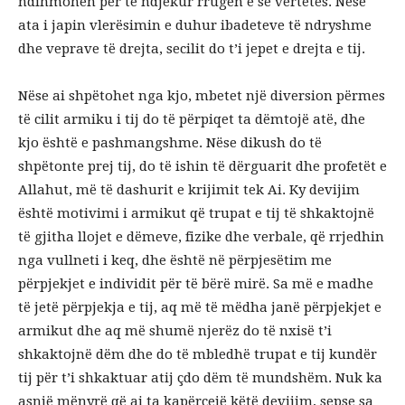
ndihmohen për të ndjekur rrugën e së vërtetës. Nëse
ata i japin vlerësimin e duhur ibadeteve të ndryshme
dhe veprave të drejta, secilit do t’i jepet e drejta e tij.
Nëse ai shpëtohet nga kjo, mbetet një diversion përmes
të cilit armiku i tij do të përpiqet ta dëmtojë atë, dhe
kjo është e pashmangshme. Nëse dikush do të
shpëtonte prej tij, do të ishin të dërguarit dhe profetët e
Allahut, më të dashurit e krijimit tek Ai. Ky devijim
është motivimi i armikut që trupat e tij të shkaktojnë
të gjitha llojet e dëmeve, fizike dhe verbale, që rrjedhin
nga vullneti i keq, dhe është në përpjesëtim me
përpjekjet e individit për të bërë mirë. Sa më e madhe
të jetë përpjekja e tij, aq më të mëdha janë përpjekjet e
armikut dhe aq më shumë njerëz do të nxisë t’i
shkaktojnë dëm dhe do të mbledhë trupat e tij kundër
tij për t’i shkaktuar atij çdo dëm të mundshëm. Nuk ka
asnjë mënyrë që ai ta kapërcejë këtë devijim, sepse sa