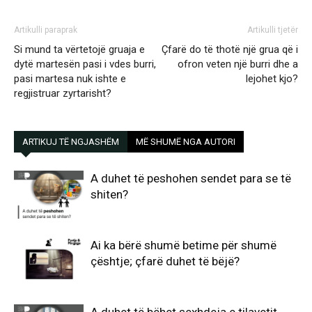
Artikulli paraprak
Artikulli tjetër
Si mund ta vërtetojë gruaja e
Çfarë do të thotë një grua që i
dytë martesën pasi i vdes burri,
ofron veten një burri dhe a
pasi martesa nuk ishte e
lejohet kjo?
regjistruar zyrtarisht?
ARTIKUJ TË NGJASHËM
MË SHUMË NGA AUTORI
A duhet të peshohen sendet para se të
shiten?
Ai ka bërë shumë betime për shumë
çështje; çfarë duhet të bëjë?
A duhet të bëhet sexhdeja e tilavetit