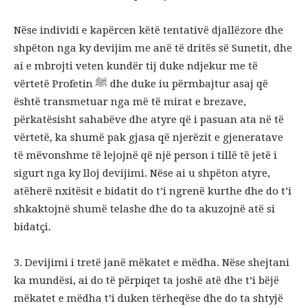
Nëse individi e kapërcen këtë tentativë djallëzore dhe
shpëton nga ky devijim me anë të dritës së Sunetit, dhe
ai e mbrojti veten kundër tij duke ndjekur me të
vërtetë Profetin ﷺ dhe duke iu përmbajtur asaj që
është transmetuar nga më të mirat e brezave,
përkatësisht sahabëve dhe atyre që i pasuan ata në të
vërtetë, ka shumë pak gjasa që njerëzit e gjeneratave
të mëvonshme të lejojnë që një person i tillë të jetë i
sigurt nga ky lloj devijimi. Nëse ai u shpëton atyre,
atëherë nxitësit e bidatit do t’i ngrenë kurthe dhe do t’i
shkaktojnë shumë telashe dhe do ta akuzojnë atë si
bidatçi.
3. Devijimi i tretë janë mëkatet e mëdha. Nëse shejtani
ka mundësi, ai do të përpiqet ta joshë atë dhe t’i bëjë
mëkatet e mëdha t’i duken tërheqëse dhe do ta shtyjë