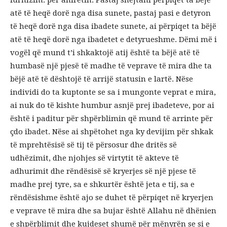
atë të heqë dorë nga disa sunete, pastaj pasi e detyron
të heqë dorë nga disa ibadete sunete, ai përpiqet ta bëjë
atë të heqë dorë nga ibadetet e detyrueshme. Dëmi më i
vogël që mund t’i shkaktojë atij është ta bëjë atë të
humbasë një pjesë të madhe të veprave të mira dhe ta
bëjë atë të dështojë të arrijë statusin e lartë. Nëse
individi do ta kuptonte se sa i mungonte veprat e mira,
ai nuk do të kishte humbur asnjë prej ibadeteve, por ai
është i paditur për shpërblimin që mund të arrinte për
çdo ibadet. Nëse ai shpëtohet nga ky devijim për shkak
të mprehtësisë së tij të përsosur dhe dritës së
udhëzimit, dhe njohjes së virtytit të akteve të
adhurimit dhe rëndësisë së kryerjes së një pjese të
madhe prej tyre, sa e shkurtër është jeta e tij, sa e
rëndësishme është ajo se duhet të përpiqet në kryerjen
e veprave të mira dhe sa bujar është Allahu në dhënien
e shpërblimit dhe kujdeset shumë për mënyrën se si e