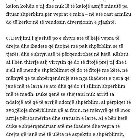
kalon kohën e tij dhe nuk lë të kalojë asnjë minutë pa
fituar shpërblim për veprat e mira – në atë rast armiku
do të kërkojnë të vendosin diversionin e gjashtë.
6. Devijimi i gjashtë po e shtyn atë të bëjë vepra të
drejta dhe ibadete që fitojnë më pak shpërblim se të
tjerët, dhe e shtyn atë të përqendrohet në këtë. Kështu
ai i bën thirrje atij virtytin që do të fitojë prej tij dhe i
sjell në mendje shpërblimet që do të fitojë me këtë, në
mënyrë që ta shpërqendrojë atë nga ibadetet e tjera që
janë më të larta se ato dhe që do t’i sillnin shpërblim
më të madh. Duke qenë se shejtani nuk arriti ta
ndalojë atë që të arrijë ndonjë shpërblim, ai përpiqet të
zvogëlojë shpërblimin që ai fiton, në mënyrë që të mos
arrijë përsosmërinë dhe statusin e lartë. Ai e bën këtë
duke e shpërqendruar atë me ibadete dhe vepra të
drejta që janë më të ulëta në aspektin e shpërblimit,