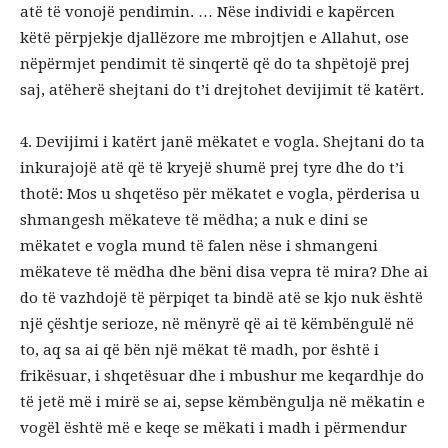
atë të vonojë pendimin. … Nëse individi e kapërcen
këtë përpjekje djallëzore me mbrojtjen e Allahut, ose
nëpërmjet pendimit të sinqertë që do ta shpëtojë prej
saj, atëherë shejtani do t’i drejtohet devijimit të katërt.
4. Devijimi i katërt janë mëkatet e vogla. Shejtani do ta
inkurajojë atë që të kryejë shumë prej tyre dhe do t’i
thotë: Mos u shqetëso për mëkatet e vogla, përderisa u
shmangesh mëkateve të mëdha; a nuk e dini se
mëkatet e vogla mund të falen nëse i shmangeni
mëkateve të mëdha dhe bëni disa vepra të mira? Dhe ai
do të vazhdojë të përpiqet ta bindë atë se kjo nuk është
një çështje serioze, në mënyrë që ai të këmbëngulë në
to, aq sa ai që bën një mëkat të madh, por është i
frikësuar, i shqetësuar dhe i mbushur me keqardhje do
të jetë më i mirë se ai, sepse këmbëngulja në mëkatin e
vogël është më e keqe se mëkati i madh i përmendur