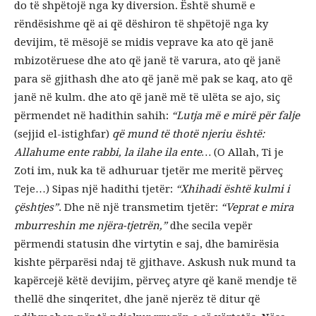
do të shpëtojë nga ky diversion. Është shumë e
rëndësishme që ai që dëshiron të shpëtojë nga ky
devijim, të mësojë se midis veprave ka ato që janë
mbizotëruese dhe ato që janë të varura, ato që janë
para së gjithash dhe ato që janë më pak se kaq, ato që
janë në kulm. dhe ato që janë më të ulëta se ajo, siç
përmendet në hadithin sahih:
“Lutja më e mirë për falje
(sejjid el-istighfar)
që mund të thotë njeriu është:
Allahume ente rabbi, la ilahe ila ente…
(O Allah, Ti je
Zoti im, nuk ka të adhuruar tjetër me meritë përveç
Teje…) Sipas një hadithi tjetër:
“Xhihadi është kulmi i
çështjes”
. Dhe në një transmetim tjetër:
“Veprat e mira
mburreshin me njëra-tjetrën,”
dhe secila vepër
përmendi statusin dhe virtytin e saj, dhe bamirësia
kishte përparësi ndaj të gjithave. Askush nuk mund ta
kapërcejë këtë devijim, përveç atyre që kanë mendje të
thellë dhe sinqeritet, dhe janë njerëz të ditur që