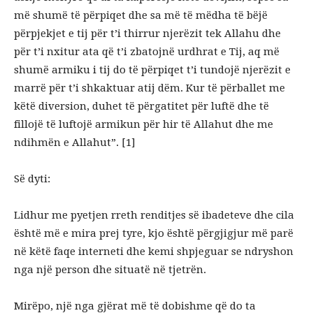
më shumë të përpiqet dhe sa më të mëdha të bëjë
përpjekjet e tij për t’i thirrur njerëzit tek Allahu dhe
për t’i nxitur ata që t’i zbatojnë urdhrat e Tij, aq më
shumë armiku i tij do të përpiqet t’i tundojë njerëzit e
marrë për t’i shkaktuar atij dëm. Kur të përballet me
këtë diversion, duhet të përgatitet për luftë dhe të
fillojë të luftojë armikun për hir të Allahut dhe me
ndihmën e Allahut”. [1]
Së dyti:
Lidhur me pyetjen rreth renditjes së ibadeteve dhe cila
është më e mira prej tyre, kjo është përgjigjur më parë
në këtë faqe interneti dhe kemi shpjeguar se ndryshon
nga një person dhe situatë në tjetrën.
Mirëpo, një nga gjërat më të dobishme që do ta