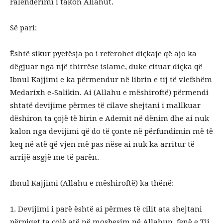
Falënderimi i takon Allahut.
Së pari:
Është sikur pyetësja po i referohet diçkaje që ajo ka
dëgjuar nga një thirrëse islame, duke cituar diçka që
Ibnul Kajjimi e ka përmendur në librin e tij të vlefshëm
Medarixh e-Salikin. Ai (Allahu e mëshiroftë) përmendi
shtatë devijime përmes të cilave shejtani i mallkuar
dëshiron ta çojë të birin e Ademit në dënim dhe ai nuk
kalon nga devijimi që do të çonte në përfundimin më të
keq në atë që vjen më pas nëse ai nuk ka arritur të
arrijë asgjë me të parën.
Ibnul Kajjimi (Allahu e mëshiroftë) ka thënë:
1. Devijimi i parë është ai përmes të cilit ata shejtani
përpiqet ta çojë atë në mosbesim në Allahun, fenë e Tij,