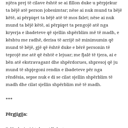
njëra prej të cilave është se ai fillon duke u përpjekur
ta bëjë atë person jobesimtar; nëse ai nuk mund ta bëjë
këtë, ai përpiqet ta bëjë atë të mos falet; nëse ai nuk
mund ta bëjë këtë, ai përpiqet ta pengojë atë nga
kryerja e ibadeteve që sjellin shpërblim më të madh, e
kështu me radhë, derisa të arrijë në minimumin që
mund të bëjë, gjë që është duke e bërë personin të
teprojë me atë që është e lejuar; me fjalë të tjera, ai e
bën atë ekstravagant dhe shpërdorues, shpresoj që ju
mund të shpjegoni rendin e ibadeteve për nga
rëndësia, sepse nuk e di se cilat sjellin shpërblim të
madh dhe cilat sjellin shpërblim më të madh.
***
Përgjigjja: