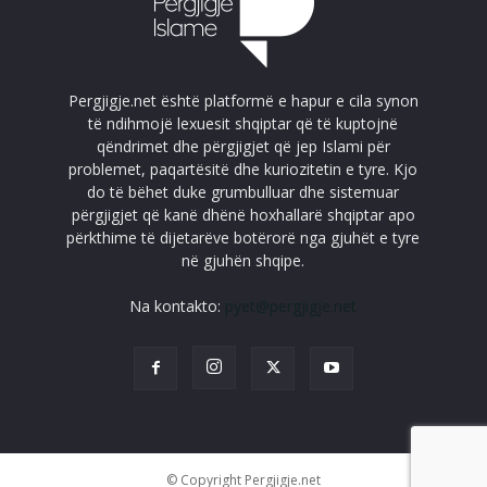
Pergjigje.net është platformë e hapur e cila synon
të ndihmojë lexuesit shqiptar që të kuptojnë
qëndrimet dhe përgjigjet që jep Islami për
problemet, paqartësitë dhe kuriozitetin e tyre. Kjo
do të bëhet duke grumbulluar dhe sistemuar
përgjigjet që kanë dhënë hoxhallarë shqiptar apo
përkthime të dijetarëve botërorë nga gjuhët e tyre
në gjuhën shqipe.
Na kontakto:
pyet@pergjigje.net
© Copyright Pergjigje.net