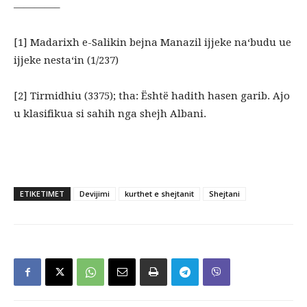
————–
[1] Madarixh e-Salikin bejna Manazil ijjeke na‘budu ue
ijjeke nesta‘in (1/237)
[2] Tirmidhiu (3375); tha: Është hadith hasen garib. Ajo
u klasifikua si sahih nga shejh Albani.
ETIKETIMET
Devijimi
kurthet e shejtanit
Shejtani