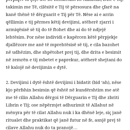
takimin me Të, cilësitë e Tij të përsosura dhe çfarë na
kanë thënë të dërguarit e Tij për Të. Nëse ai e arrin
qëllimin e tij përmes këtij devijimi, atëherë zjarri i
armiqësisë së tij do të ftohet dhe ai do të ndjejë
lehtësim. Por nëse individi e kapërcen këtë përpjekje
djallëzore me anë të mprehtësisë së tij, e cila bazohet
në udhëzim, dhe shpëtohet prej tij, dhe drita e besimit
në zemrën e tij mbetet e paprekur, atëherë shejtani do
të kalojë në devijimin e dytë.
2. Devijimi i dytë është devijimi i bidatit (bid ‘ah), nëse
kjo përfshin besimin që është në kundërshtim me atë
me të cilin Allahu dërgoi të Dërguarin e Tij dhe zbriti
Librin e Tij; ose nëpërmjet adhurimit të Allahut në
mënyra për të cilat Allahu nuk i ka dhënë leje, siç janë
ritualet dhe praktikat që janë futur në fe, asnjë prej të
cilave Allahu nuk do ta pranojë…