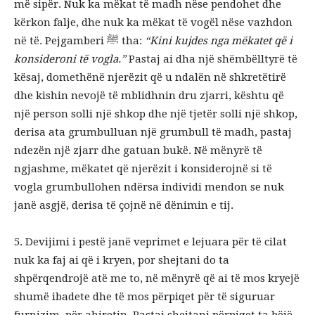
më sipër. Nuk ka mëkat të madh nëse pendohet dhe
kërkon falje, dhe nuk ka mëkat të vogël nëse vazhdon
në të. Pejgamberi ﷺ tha:
“Kini kujdes nga mëkatet që i
konsideroni të vogla.”
Pastaj ai dha një shëmbëlltyrë të
kësaj, domethënë njerëzit që u ndalën në shkretëtirë
dhe kishin nevojë të mblidhnin dru zjarri, kështu që
një person solli një shkop dhe një tjetër solli një shkop,
derisa ata grumbulluan një grumbull të madh, pastaj
ndezën një zjarr dhe gatuan bukë. Në mënyrë të
ngjashme, mëkatet që njerëzit i konsiderojnë si të
vogla grumbullohen ndërsa individi mendon se nuk
janë asgjë, derisa të çojnë në dënimin e tij.
5. Devijimi i pestë janë veprimet e lejuara për të cilat
nuk ka faj ai që i kryen, por shejtani do ta
shpërqendrojë atë me to, në mënyrë që ai të mos kryejë
shumë ibadete dhe të mos përpiqet për të siguruar
furnizim. për ahiretin. Pastaj shejtani përpiqet ta bëjë